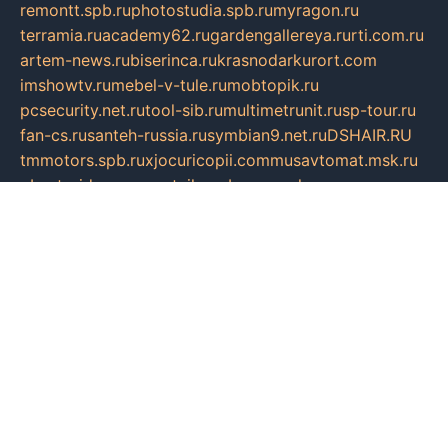
remontt.spb.ru
photostudia.spb.ru
myragon.ru
terramia.ru
academy62.ru
gardengallereya.ru
rti.com.ru
artem-news.ru
biserinca.ru
krasnodarkurort.com
imshowtv.ru
mebel-v-tule.ru
mobtopik.ru
pcsecurity.net.ru
tool-sib.ru
multimetrunit.ru
sp-tour.ru
fan-cs.ru
santeh-russia.ru
symbian9.net.ru
DSHAIR.RU
tmmotors.spb.ru
xjocuricopii.com
musavtomat.msk.ru
obustrojdom.ru
sovetcik.ru
ybaranovskaya.ru
ppknews.ru
cult-alshei.ru
JAPANRUSSIA.RU
proekciyamebel.ru
imper-finans.ru
rim.org.ru
glamourai.ru
brassminus.ru
zabor-pro.ru
ftn.pp.ru
dorogoe58.ru
laimengpacker.ru
kuzova-zapchasti.ru
sageerp.ru
taxodrom.ru
dsrazvitie.ru
hardcity.net.ru
ratinghomegames.ru
topservice25.ru
gubernyan.ru
gtglasslined.ru
ii4.ru
tssport.spb.ru
andorra24.com
blackwallstreet.ru
oboimos.ru
optim-doors.com.ru
ikuch.ru
nycr.org.ru
npa21.ru
vremya-ch.spb.ru
desert000.ru
ivtorgi.ru
ifiori.ru
catalog-statei.ru