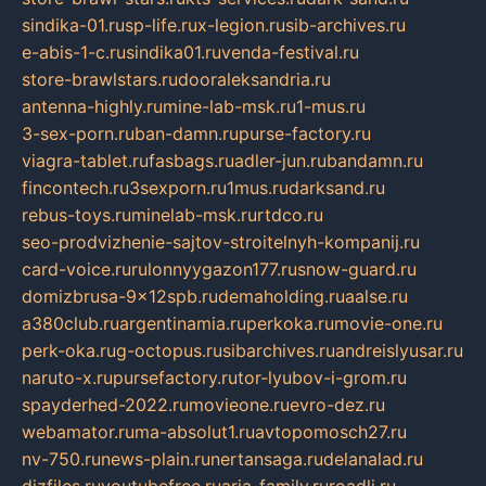
sindika-01.ru
sp-life.ru
x-legion.ru
sib-archives.ru
e-abis-1-c.ru
sindika01.ru
venda-festival.ru
store-brawlstars.ru
dooraleksandria.ru
antenna-highly.ru
mine-lab-msk.ru
1-mus.ru
3-sex-porn.ru
ban-damn.ru
purse-factory.ru
viagra-tablet.ru
fasbags.ru
adler-jun.ru
bandamn.ru
fincontech.ru
3sexporn.ru
1mus.ru
darksand.ru
rebus-toys.ru
minelab-msk.ru
rtdco.ru
seo-prodvizhenie-sajtov-stroitelnyh-kompanij.ru
card-voice.ru
rulonnyygazon177.ru
snow-guard.ru
domizbrusa-9x12spb.ru
demaholding.ru
aalse.ru
a380club.ru
argentinamia.ru
perkoka.ru
movie-one.ru
perk-oka.ru
g-octopus.ru
sibarchives.ru
andreislyusar.ru
naruto-x.ru
pursefactory.ru
tor-lyubov-i-grom.ru
spayderhed-2022.ru
movieone.ru
evro-dez.ru
webamator.ru
ma-absolut1.ru
avtopomosch27.ru
nv-750.ru
news-plain.ru
nertansaga.ru
delanalad.ru
dizfiles.ru
youtubefree.ru
aria-family.ru
roadli.ru