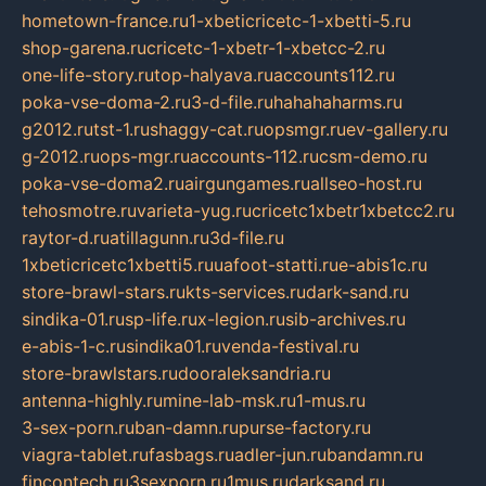
hometown-france.ru
1-xbeticricetc-1-xbetti-5.ru
shop-garena.ru
cricetc-1-xbetr-1-xbetcc-2.ru
one-life-story.ru
top-halyava.ru
accounts112.ru
poka-vse-doma-2.ru
3-d-file.ru
hahahaharms.ru
g2012.ru
tst-1.ru
shaggy-cat.ru
opsmgr.ru
ev-gallery.ru
g-2012.ru
ops-mgr.ru
accounts-112.ru
csm-demo.ru
poka-vse-doma2.ru
airgungames.ru
allseo-host.ru
tehosmotre.ru
varieta-yug.ru
cricetc1xbetr1xbetcc2.ru
raytor-d.ru
atillagunn.ru
3d-file.ru
1xbeticricetc1xbetti5.ru
uafoot-statti.ru
e-abis1c.ru
store-brawl-stars.ru
kts-services.ru
dark-sand.ru
sindika-01.ru
sp-life.ru
x-legion.ru
sib-archives.ru
e-abis-1-c.ru
sindika01.ru
venda-festival.ru
store-brawlstars.ru
dooraleksandria.ru
antenna-highly.ru
mine-lab-msk.ru
1-mus.ru
3-sex-porn.ru
ban-damn.ru
purse-factory.ru
viagra-tablet.ru
fasbags.ru
adler-jun.ru
bandamn.ru
fincontech.ru
3sexporn.ru
1mus.ru
darksand.ru