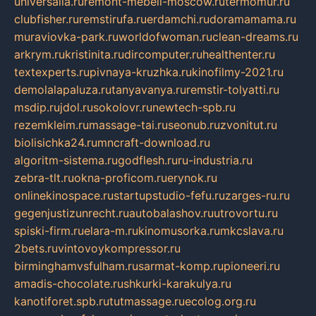
universalia.ru
remont-mebeli-moscow.ru
termomur.ru
clubfisher.ru
remstirufa.ru
erdamchi.ru
doramamama.ru
muraviovka-park.ru
worldofwoman.ru
clean-dreams.ru
arkrym.ru
kristinita.ru
dircomputer.ru
healthenter.ru
textexperts.ru
pivnaya-kruzhka.ru
kinofilmy-2021.ru
demolalapaluza.ru
tanyavanya.ru
remstir-tolyatti.ru
msdip.ru
jdol.ru
sokolovr.ru
newtech-spb.ru
rezemkleim.ru
massage-tai.ru
seonub.ru
zvonitut.ru
biolisichka24.ru
mncraft-download.ru
algoritm-sistema.ru
godflesh.ru
ru-industria.ru
zebra-tlt.ru
okna-proficom.ru
erynok.ru
onlinekinospace.ru
startupstudio-fefu.ru
zarges-ru.ru
gegenjustizunrecht.ru
autobalashov.ru
utrovortu.ru
spiski-firm.ru
elara-m.ru
kinomusorka.ru
mkcslava.ru
2bets.ru
vintovoykompressor.ru
birminghamvsfulham.ru
sarmat-komp.ru
pioneeri.ru
amadis-chocolate.ru
shkurki-karakulya.ru
kanotiforet.spb.ru
tutmassage.ru
ecolog.org.ru