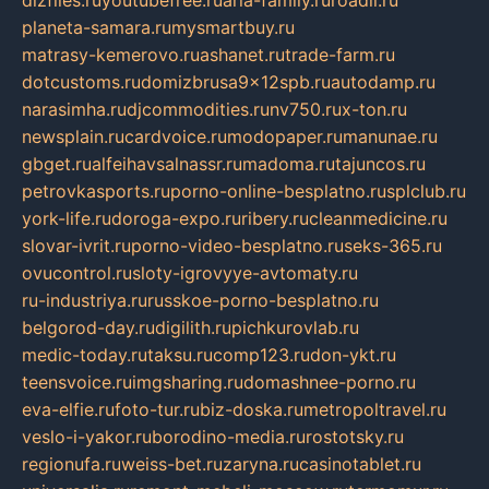
planeta-samara.ru
mysmartbuy.ru
matrasy-kemerovo.ru
ashanet.ru
trade-farm.ru
dotcustoms.ru
domizbrusa9x12spb.ru
autodamp.ru
narasimha.ru
djcommodities.ru
nv750.ru
x-ton.ru
newsplain.ru
cardvoice.ru
modopaper.ru
manunae.ru
gbget.ru
alfeihavsalnassr.ru
madoma.ru
tajuncos.ru
petrovkasports.ru
porno-online-besplatno.ru
splclub.ru
york-life.ru
doroga-expo.ru
ribery.ru
cleanmedicine.ru
slovar-ivrit.ru
porno-video-besplatno.ru
seks-365.ru
ovucontrol.ru
sloty-igrovyye-avtomaty.ru
ru-industriya.ru
russkoe-porno-besplatno.ru
belgorod-day.ru
digilith.ru
pichkurovlab.ru
medic-today.ru
taksu.ru
comp123.ru
don-ykt.ru
teensvoice.ru
imgsharing.ru
domashnee-porno.ru
eva-elfie.ru
foto-tur.ru
biz-doska.ru
metropoltravel.ru
veslo-i-yakor.ru
borodino-media.ru
rostotsky.ru
regionufa.ru
weiss-bet.ru
zaryna.ru
casinotablet.ru