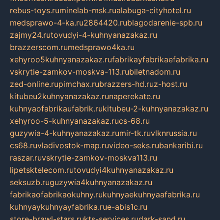
rebus-toys.ru
minelab-msk.ru
alabuga-cityhotel.ru
medsprawo-4-ka.ru
2864420.ru
blagodarenie-spb.ru
zajmy24.ru
tovudyi-4-kuhnyanazakaz.ru
brazzerscom.ru
medsprawo4ka.ru
xehyroo5kuhnyanazakaz.ru
fabrikayfabrikaefabrika.ru
vskrytie-zamkov-moskva-113.ru
biletnadom.ru
zed-online.ru
pimchax.ru
brazzers-hd.ru
z-host.ru
kitubeu2kuhnyanazakaz.ru
naperekate.ru
kuhnyaofabrikaufabrik.ru
kitubeu-2-kuhnyanazakaz.ru
xehyroo-5-kuhnyanazakaz.ru
cs-68.ru
guzywia-4-kuhnyanazakaz.ru
mir-tk.ru
vlknrussia.ru
cs68.ru
vladivostok-map.ru
video-seks.ru
bankaribi.ru
raszar.ru
vskrytie-zamkov-moskva113.ru
lipetsktelecom.ru
tovudyi4kuhnyanazakaz.ru
seksuzb.ru
guzywia4kuhnyanazakaz.ru
fabrikaofabrikaokuhny.ru
kuhnyaekuhnyaafabrika.ru
kuhnyaykuhnyayfabrika.ru
e-abis1c.ru
store-brawl-stars.ru
kts-services.ru
dark-sand.ru