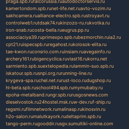
praga.spb.ru
falcorussia.ru
autodoctorservis.ru
kamertondom.spb.ru
net-life.net.ru
avto-vozim.ru
sakhcamera.ru
alliance-electro.spb.ru
stroyavt.ru
controlweb1.ru
tdsak74.ru
kinzozo-ru.ru
kvotka.ru
iron-snab.ru
costa-bella.ru
eugrus.pp.ru
associaciya39.ru
primexpo.spb.ru
bezmorchin.ru
ia2.ru
cpt21.ru
ispecspb.ru
regahost.ru
kolosok-elita.ru
tae-kwon.ru
consrio.com.ru
insiam.ru
avegainfo.ru
archery161.ru
bigencyclica.ru
vlast16.ru
korru.net
sarmiento.spb.su
extelopedia.ru
lammin-suo.spb.ru
iskatour.spb.ru
snpi.org.ru
running-line.ru
krygeva-spa.ru
chel.net.ru
rust-loco.ru
dugshop.ru
hl-beta.spb.ru
school494.spb.ru
mymubaby.ru
epoha-metalband.ru
ngr.spb.ru
rusgosnews.com
dieselvostok.ru
24hostel.msk.ru
w-dev.ru
f-ship.ru
regsmi.ru
filmnetwork.ru
malinasp.ru
kinosvin.ru
h2o-salon.ru
malutkayork.ru
deltaprim.spb.ru
tango-perm.ru
gooddir.ru
sgv.su
multiki-online.com