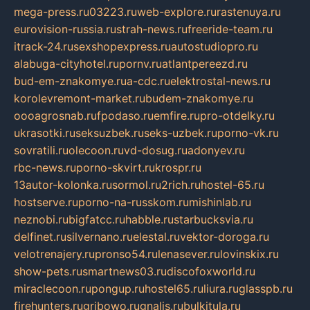
mega-press.ru
03223.ru
web-explore.ru
rastenuya.ru
eurovision-russia.ru
strah-news.ru
freeride-team.ru
itrack-24.ru
sexshopexpress.ru
autostudiopro.ru
alabuga-cityhotel.ru
pornv.ru
atlantpereezd.ru
bud-em-znakomye.ru
a-cdc.ru
elektrostal-news.ru
korolevremont-market.ru
budem-znakomye.ru
oooagrosnab.ru
fpodaso.ru
emfire.ru
pro-otdelky.ru
ukrasotki.ru
seksuzbek.ru
seks-uzbek.ru
porno-vk.ru
sovratili.ru
olecoon.ru
vd-dosug.ru
adonyev.ru
rbc-news.ru
porno-skvirt.ru
krospr.ru
13autor-kolonka.ru
sormol.ru
2rich.ru
hostel-65.ru
hostserve.ru
porno-na-russkom.ru
mishinlab.ru
neznobi.ru
bigfatcc.ru
habble.ru
starbucksvia.ru
delfinet.ru
silvernano.ru
elestal.ru
vektor-doroga.ru
velotrenajery.ru
pronso54.ru
lenasever.ru
lovinskix.ru
show-pets.ru
smartnews03.ru
discofoxworld.ru
miraclecoon.ru
pongup.ru
hostel65.ru
liura.ru
glasspb.ru
firehunters.ru
gribowo.ru
gnalis.ru
bulkitula.ru