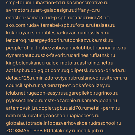
smp-forum.ru
bastion-td.ru
kosmoscreative.ru
avrmotors.ru
art-galadesign.ru
tiffany-c.ru
ecostep-samara.ru
d-p.spb.ru
галактика73.рф
sko.com.ru
davitamebel-spb.ru
fotsis.ru
tesiaes.ru
kokoroyari.spb.ru
blesna-kazan.ru
mossilver.ru
lenderoq.ru
sergeydobrin.ru
tochkazvuka.msk.ru
people-of-art.ru
bezzubova.ru
clubtibet.ru
orior-aks.ru
dynamoauto.ru
szk-favorit.ru
carlines.ru
flatnsk.ru
kingbolenskaner.ru
alex-motor.ru
astroline.net.ru
act1.spb.ru
polyglot.com.ru
gidlipetsk.ru
ooo-driada.ru
detsad125.ru
mir-zdoroviya.ru
bruslanovo.ru
siterem.ru
council.spb.ru
лодкипатриот.рф
kafekolizey.ru
iclub.net.ru
gazon-easy.ru
sugarepilekb.ru
grinox.ru
pylesostineco.ru
msts-ozarenie.ru
kameryjooan.ru
artemovskij.ru
dopler.spb.ru
aid70.ru
metall-perm.ru
ndm.msk.ru
ratingzooshop.ru
apiaccess.ru
globalautotrade.info
bezverhovskoe.ru
drsschool.ru
ZOOSMART.SPB.RU
dalakony.ru
medikijob.ru