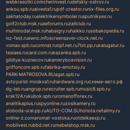
webkrasotki.com
cherinvest.ru
detskiy-ostrov.ru
ankou.spb.ru
alvesta1.ru
pdf-creator.ru
nix-files.org.ru
sakhatoday.ru
elektrikersymboler.ru
sputnikyes.ru
golf2club.msk.ru
aeforums.ru
zallclub.ru
multimodal.msk.ru
habaigry.ru
haikko.ru
sobakopedia.ru
isz-fest.ru
ewnc.info
screensaver-clock.net.ru
volnav.spb.ru
comnat.ru
npf.net.ru
7bit.pp.ru
kalugatur.ru
tesiaes.ru
card.com.ru
kazanka.spb.ru
gildiya-kuznecov.ru
kameryboavision.ru
griffoncom.spb.ru
fabrika-emotsiy.ru
PARK-MATROSOVA.RU
agat.spb.ru
avtoyurist-moskva1.ru
hardware.org.ru
схема-авто.рф
dg-lab.ru
angrup.ru
recruiter.spb.ru
music8.spb.ru
krsk124.ru
kubok.spb.ru
romanofforex.ru
analitikaplus.ru
spyonline.ru
zosikamery.ru
sloboda-ural.pp.ru
AUTO-COM.SU
hohota.net
alimy.ru
online-z.com
aromat-vostoka.ru
otdelkaexp.ru
mobilvest.ru
bbd.net.ru
mebelshop.msk.ru