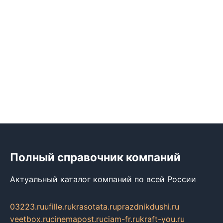
Полный справочник компаний
Актуальный каталог компаний по всей России
03223.ru
ufille.ru
krasotata.ru
prazdnikdushi.ru
veetbox.ru
cinemapost.ru
ciam-fr.ru
kraft-you.ru