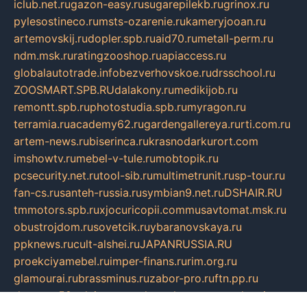
iclub.net.ru
gazon-easy.ru
sugarepilekb.ru
grinox.ru
pylesostineco.ru
msts-ozarenie.ru
kameryjooan.ru
artemovskij.ru
dopler.spb.ru
aid70.ru
metall-perm.ru
ndm.msk.ru
ratingzooshop.ru
apiaccess.ru
globalautotrade.info
bezverhovskoe.ru
drsschool.ru
ZOOSMART.SPB.RU
dalakony.ru
medikijob.ru
remontt.spb.ru
photostudia.spb.ru
myragon.ru
terramia.ru
academy62.ru
gardengallereya.ru
rti.com.ru
artem-news.ru
biserinca.ru
krasnodarkurort.com
imshowtv.ru
mebel-v-tule.ru
mobtopik.ru
pcsecurity.net.ru
tool-sib.ru
multimetrunit.ru
sp-tour.ru
fan-cs.ru
santeh-russia.ru
symbian9.net.ru
DSHAIR.RU
tmmotors.spb.ru
xjocuricopii.com
musavtomat.msk.ru
obustrojdom.ru
sovetcik.ru
ybaranovskaya.ru
ppknews.ru
cult-alshei.ru
JAPANRUSSIA.RU
proekciyamebel.ru
imper-finans.ru
rim.org.ru
glamourai.ru
brassminus.ru
zabor-pro.ru
ftn.pp.ru
dorogoe58.ru
laimengpacker.ru
kuzova-zapchasti.ru