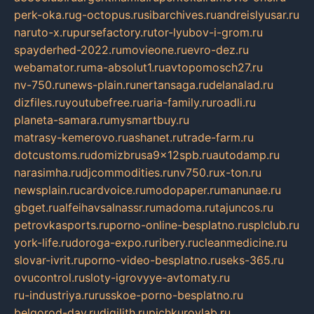
perk-oka.ru
g-octopus.ru
sibarchives.ru
andreislyusar.ru
naruto-x.ru
pursefactory.ru
tor-lyubov-i-grom.ru
spayderhed-2022.ru
movieone.ru
evro-dez.ru
webamator.ru
ma-absolut1.ru
avtopomosch27.ru
nv-750.ru
news-plain.ru
nertansaga.ru
delanalad.ru
dizfiles.ru
youtubefree.ru
aria-family.ru
roadli.ru
planeta-samara.ru
mysmartbuy.ru
matrasy-kemerovo.ru
ashanet.ru
trade-farm.ru
dotcustoms.ru
domizbrusa9x12spb.ru
autodamp.ru
narasimha.ru
djcommodities.ru
nv750.ru
x-ton.ru
newsplain.ru
cardvoice.ru
modopaper.ru
manunae.ru
gbget.ru
alfeihavsalnassr.ru
madoma.ru
tajuncos.ru
petrovkasports.ru
porno-online-besplatno.ru
splclub.ru
york-life.ru
doroga-expo.ru
ribery.ru
cleanmedicine.ru
slovar-ivrit.ru
porno-video-besplatno.ru
seks-365.ru
ovucontrol.ru
sloty-igrovyye-avtomaty.ru
ru-industriya.ru
russkoe-porno-besplatno.ru
belgorod-day.ru
digilith.ru
pichkurovlab.ru