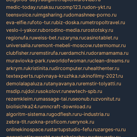
medic-today.ru
taksu.ru
comp123.ru
don-ykt.ru
teensvoice.ru
imgsharing.ru
domashnee-porno.ru
eva-elfie.ru
foto-tur.ru
biz-doska.ru
metropoltravel.ru
veslo-i-yakor.ru
borodino-media.ru
rostotsky.ru
regionufa.ru
weiss-bet.ru
zaryna.ru
casinotablet.ru
universalia.ru
remont-mebeli-moscow.ru
termomur.ru
clubfisher.ru
remstirufa.ru
erdamchi.ru
doramamama.ru
muraviovka-park.ru
worldofwoman.ru
clean-dreams.ru
arkrym.ru
kristinita.ru
dircomputer.ru
healthenter.ru
textexperts.ru
pivnaya-kruzhka.ru
kinofilmy-2021.ru
demolalapaluza.ru
tanyavanya.ru
remstir-tolyatti.ru
msdip.ru
jdol.ru
sokolovr.ru
newtech-spb.ru
rezemkleim.ru
massage-tai.ru
seonub.ru
zvonitut.ru
biolisichka24.ru
mncraft-download.ru
algoritm-sistema.ru
godflesh.ru
ru-industria.ru
zebra-tlt.ru
okna-proficom.ru
erynok.ru
onlinekinospace.ru
startupstudio-fefu.ru
zarges-ru.ru