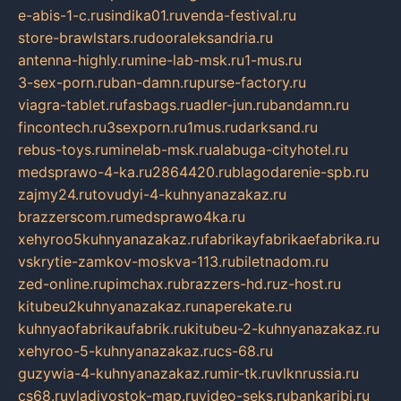
e-abis-1-c.ru
sindika01.ru
venda-festival.ru
store-brawlstars.ru
dooraleksandria.ru
antenna-highly.ru
mine-lab-msk.ru
1-mus.ru
3-sex-porn.ru
ban-damn.ru
purse-factory.ru
viagra-tablet.ru
fasbags.ru
adler-jun.ru
bandamn.ru
fincontech.ru
3sexporn.ru
1mus.ru
darksand.ru
rebus-toys.ru
minelab-msk.ru
alabuga-cityhotel.ru
medsprawo-4-ka.ru
2864420.ru
blagodarenie-spb.ru
zajmy24.ru
tovudyi-4-kuhnyanazakaz.ru
brazzerscom.ru
medsprawo4ka.ru
xehyroo5kuhnyanazakaz.ru
fabrikayfabrikaefabrika.ru
vskrytie-zamkov-moskva-113.ru
biletnadom.ru
zed-online.ru
pimchax.ru
brazzers-hd.ru
z-host.ru
kitubeu2kuhnyanazakaz.ru
naperekate.ru
kuhnyaofabrikaufabrik.ru
kitubeu-2-kuhnyanazakaz.ru
xehyroo-5-kuhnyanazakaz.ru
cs-68.ru
guzywia-4-kuhnyanazakaz.ru
mir-tk.ru
vlknrussia.ru
cs68.ru
vladivostok-map.ru
video-seks.ru
bankaribi.ru