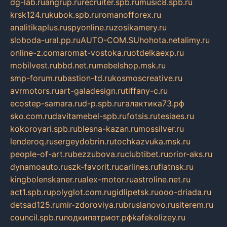
dg-lab.ru
angrup.ru
recruiter.spb.ru
music8.spb.ru
krsk124.ru
kubok.spb.ru
romanofforex.ru
analitikaplus.ru
spyonline.ru
zosikamery.ru
sloboda-ural.pp.ru
AUTO-COM.SU
hohota.net
alimy.ru
online-z.com
aromat-vostoka.ru
otdelkaexp.ru
mobilvest.ru
bbd.net.ru
mebelshop.msk.ru
smp-forum.ru
bastion-td.ru
kosmoscreative.ru
avrmotors.ru
art-galadesign.ru
tiffany-c.ru
ecostep-samara.ru
d-p.spb.ru
галактика73.рф
sko.com.ru
davitamebel-spb.ru
fotsis.ru
tesiaes.ru
kokoroyari.spb.ru
blesna-kazan.ru
mossilver.ru
lenderoq.ru
sergeydobrin.ru
tochkazvuka.msk.ru
people-of-art.ru
bezzubova.ru
clubtibet.ru
orior-aks.ru
dynamoauto.ru
szk-favorit.ru
carlines.ru
flatnsk.ru
kingbolenskaner.ru
alex-motor.ru
astroline.net.ru
act1.spb.ru
polyglot.com.ru
gidlipetsk.ru
ooo-driada.ru
detsad125.ru
mir-zdoroviya.ru
bruslanovo.ru
siterem.ru
council.spb.ru
лодкипатриот.рф
kafekolizey.ru