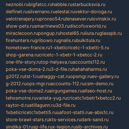
neznobi.ru
bigfatcc.ru
habble.ru
starbucksvia.ru
delfinet.ru
silvernano.ru
elestal.ru
vektor-doroga.ru
velotrenajery.ru
pronso54.ru
lenasever.ru
lovinskix.ru
show-pets.ru
smartnews03.ru
discofoxworld.ru
miraclecoon.ru
pongup.ru
hostel65.ru
liura.ru
glasspb.ru
firehunters.ru
gribowo.ru
gnalis.ru
bulkitula.ru
hometown-france.ru
1-xbeticricetc-1-xbetti-5.ru
shop-garena.ru
cricetc-1-xbetr-1-xbetcc-2.ru
one-life-story.ru
top-halyava.ru
accounts112.ru
poka-vse-doma-2.ru
3-d-file.ru
hahahaharms.ru
g2012.ru
tst-1.ru
shaggy-cat.ru
opsmgr.ru
ev-gallery.ru
g-2012.ru
ops-mgr.ru
accounts-112.ru
csm-demo.ru
poka-vse-doma2.ru
airgungames.ru
allseo-host.ru
tehosmotre.ru
varieta-yug.ru
cricetc1xbetr1xbetcc2.ru
raytor-d.ru
atillagunn.ru
3d-file.ru
1xbeticricetc1xbetti5.ru
uafoot-statti.ru
e-abis1c.ru
store-brawl-stars.ru
kts-services.ru
dark-sand.ru
sindika-01.ru
sp-life.ru
x-legion.ru
sib-archives.ru