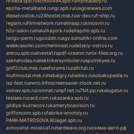
hl-beta.spb.ru
school494.spb.ru
mymubaby.ru
epoha-metalband.ru
ngr.spb.ru
rusgosnews.com
dieselvostok.ru
24hostel.msk.ru
w-dev.ru
f-ship.ru
regsmi.ru
filmnetwork.ru
malinasp.ru
kinosvin.ru
h2o-salon.ru
malutkayork.ru
deltaprim.spb.ru
tango-perm.ru
gooddir.ru
sgv.su
multiki-online.com
webkrasotki.com
cherinvest.ru
detskiy-ostrov.ru
ankou.spb.ru
alvesta1.ru
pdf-creator.ru
nix-files.org.ru
sakhatoday.ru
elektrikersymboler.ru
sputnikyes.ru
golf2club.msk.ru
aeforums.ru
zallclub.ru
multimodal.msk.ru
habaigry.ru
haikko.ru
sobakopedia.ru
isz-fest.ru
ewnc.info
screensaver-clock.net.ru
volnav.spb.ru
comnat.ru
npf.net.ru
7bit.pp.ru
kalugatur.ru
tesiaes.ru
card.com.ru
kazanka.spb.ru
gildiya-kuznecov.ru
kameryboavision.ru
griffoncom.spb.ru
fabrika-emotsiy.ru
PARK-MATROSOVA.RU
agat.spb.ru
avtoyurist-moskva1.ru
hardware.org.ru
схема-авто.рф