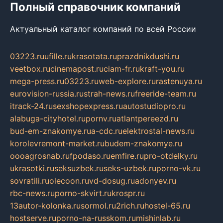
Полный справочник компаний
Актуальный каталог компаний по всей России
03223.ru
ufille.ru
krasotata.ru
prazdnikdushi.ru
veetbox.ru
cinemapost.ru
ciam-fr.ru
kraft-you.ru
mega-press.ru
03223.ru
web-explore.ru
rastenuya.ru
eurovision-russia.ru
strah-news.ru
freeride-team.ru
itrack-24.ru
sexshopexpress.ru
autostudiopro.ru
alabuga-cityhotel.ru
pornv.ru
atlantpereezd.ru
bud-em-znakomye.ru
a-cdc.ru
elektrostal-news.ru
korolevremont-market.ru
budem-znakomye.ru
oooagrosnab.ru
fpodaso.ru
emfire.ru
pro-otdelky.ru
ukrasotki.ru
seksuzbek.ru
seks-uzbek.ru
porno-vk.ru
sovratili.ru
olecoon.ru
vd-dosug.ru
adonyev.ru
rbc-news.ru
porno-skvirt.ru
krospr.ru
13autor-kolonka.ru
sormol.ru
2rich.ru
hostel-65.ru
hostserve.ru
porno-na-russkom.ru
mishinlab.ru