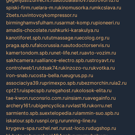
gegenjustizunrecht.ru
autobalashov.ru
utrovortu.ru
spiski-firm.ru
elara-m.ru
kinomusorka.ru
mkcslava.ru
2bets.ru
vintovoykompressor.ru
birminghamvsfulham.ru
sarmat-komp.ru
pioneeri.ru
amadis-chocolate.ru
shkurki-karakulya.ru
kanotiforet.spb.ru
tutmassage.ru
ecolog.org.ru
praga.spb.ru
falcorussia.ru
autodoctorservis.ru
kamertondom.spb.ru
net-life.net.ru
avto-vozim.ru
sakhcamera.ru
alliance-electro.spb.ru
stroyavt.ru
controlweb1.ru
tdsak74.ru
kinzozo-ru.ru
kvotka.ru
iron-snab.ru
costa-bella.ru
eugrus.pp.ru
associaciya39.ru
primexpo.spb.ru
bezmorchin.ru
ia2.ru
cpt21.ru
ispecspb.ru
regahost.ru
kolosok-elita.ru
tae-kwon.ru
consrio.com.ru
insiam.ru
avegainfo.ru
archery161.ru
bigencyclica.ru
vlast16.ru
korru.net
sarmiento.spb.su
extelopedia.ru
lammin-suo.spb.ru
iskatour.spb.ru
snpi.org.ru
running-line.ru
krygeva-spa.ru
chel.net.ru
rust-loco.ru
dugshop.ru