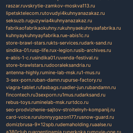
raszar.ru
vskrytie-zamkov-moskva113.ru
lipetsktelecom.ru
tovudyi4kuhnyanazakaz.ru
seksuzb.ru
guzywia4kuhnyanazakaz.ru
fabrikaofabrikaokuhny.ru
kuhnyaekuhnyaafabrika.ru
kuhnyaykuhnyayfabrika.ru
e-abis1c.ru
store-brawl-stars.ru
kts-services.ru
dark-sand.ru
sindika-01.ru
sp-life.ru
x-legion.ru
sib-archives.ru
e-abis-1-c.ru
sindika01.ru
venda-festival.ru
store-brawlstars.ru
dooraleksandria.ru
antenna-highly.ru
mine-lab-msk.ru
1-mus.ru
3-sex-porn.ru
ban-damn.ru
purse-factory.ru
viagra-tablet.ru
fasbags.ru
adler-jun.ru
bandamn.ru
fincontech.ru
3sexporn.ru
1mus.ru
darksand.ru
rebus-toys.ru
minelab-msk.ru
rtdco.ru
seo-prodvizhenie-sajtov-stroitelnyh-kompanij.ru
card-voice.ru
rulonnyygazon177.ru
snow-guard.ru
domizbrusa-9x12spb.ru
demaholding.ru
aalse.ru
a380club.ru
argentinamia.ru
perkoka.ru
movie-one.ru