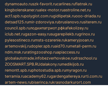
dynamoauto.ru
szk-favorit.ru
carlines.ru
flatnsk.ru
kingbolenskaner.ru
alex-motor.ru
astroline.net.ru
act1.spb.ru
polyglot.com.ru
gidlipetsk.ru
ooo-driada.ru
detsad125.ru
mir-zdoroviya.ru
bruslanovo.ru
siterem.ru
council.spb.ru
лодкипатриот.рф
kafekolizey.ru
iclub.net.ru
gazon-easy.ru
sugarepilekb.ru
grinox.ru
pylesostineco.ru
msts-ozarenie.ru
kameryjooan.ru
artemovskij.ru
dopler.spb.ru
aid70.ru
metall-perm.ru
ndm.msk.ru
ratingzooshop.ru
apiaccess.ru
globalautotrade.info
bezverhovskoe.ru
drsschool.ru
ZOOSMART.SPB.RU
dalakony.ru
medikijob.ru
remontt.spb.ru
photostudia.spb.ru
myragon.ru
terramia.ru
academy62.ru
gardengallereya.ru
rti.com.ru
artem-news.ru
biserinca.ru
krasnodarkurort.com
imshowtv.ru
mebel-v-tule.ru
mobtopik.ru
pcsecurity.net.ru
tool-sib.ru
multimetrunit.ru
sp-tour.ru
fan-cs.ru
santeh-russia.ru
symbian9.net.ru
DSHAIR.RU
tmmotors.spb.ru
xjocuricopii.com
musavtomat.msk.ru