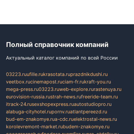
Полный справочник компаний
Актуальный каталог компаний по всей России
03223.ru
ufille.ru
krasotata.ru
prazdnikdushi.ru
veetbox.ru
cinemapost.ru
ciam-fr.ru
kraft-you.ru
mega-press.ru
03223.ru
web-explore.ru
rastenuya.ru
eurovision-russia.ru
strah-news.ru
freeride-team.ru
itrack-24.ru
sexshopexpress.ru
autostudiopro.ru
alabuga-cityhotel.ru
pornv.ru
atlantpereezd.ru
bud-em-znakomye.ru
a-cdc.ru
elektrostal-news.ru
korolevremont-market.ru
budem-znakomye.ru