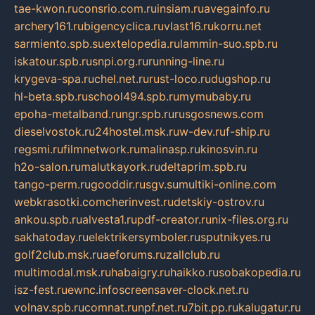
tae-kwon.ru
consrio.com.ru
insiam.ru
avegainfo.ru
archery161.ru
bigencyclica.ru
vlast16.ru
korru.net
sarmiento.spb.su
extelopedia.ru
lammin-suo.spb.ru
iskatour.spb.ru
snpi.org.ru
running-line.ru
krygeva-spa.ru
chel.net.ru
rust-loco.ru
dugshop.ru
hl-beta.spb.ru
school494.spb.ru
mymubaby.ru
epoha-metalband.ru
ngr.spb.ru
rusgosnews.com
dieselvostok.ru
24hostel.msk.ru
w-dev.ru
f-ship.ru
regsmi.ru
filmnetwork.ru
malinasp.ru
kinosvin.ru
h2o-salon.ru
malutkayork.ru
deltaprim.spb.ru
tango-perm.ru
gooddir.ru
sgv.su
multiki-online.com
webkrasotki.com
cherinvest.ru
detskiy-ostrov.ru
ankou.spb.ru
alvesta1.ru
pdf-creator.ru
nix-files.org.ru
sakhatoday.ru
elektrikersymboler.ru
sputnikyes.ru
golf2club.msk.ru
aeforums.ru
zallclub.ru
multimodal.msk.ru
habaigry.ru
haikko.ru
sobakopedia.ru
isz-fest.ru
ewnc.info
screensaver-clock.net.ru
volnav.spb.ru
comnat.ru
npf.net.ru
7bit.pp.ru
kalugatur.ru