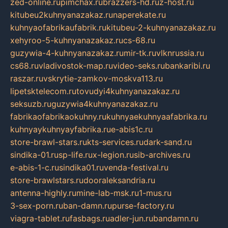
zed-online.ru
pimchax.ru
brazzers-hd.ru
z-host.ru
kitubeu2kuhnyanazakaz.ru
naperekate.ru
kuhnyaofabrikaufabrik.ru
kitubeu-2-kuhnyanazakaz.ru
xehyroo-5-kuhnyanazakaz.ru
cs-68.ru
guzywia-4-kuhnyanazakaz.ru
mir-tk.ru
vlknrussia.ru
cs68.ru
vladivostok-map.ru
video-seks.ru
bankaribi.ru
raszar.ru
vskrytie-zamkov-moskva113.ru
lipetsktelecom.ru
tovudyi4kuhnyanazakaz.ru
seksuzb.ru
guzywia4kuhnyanazakaz.ru
fabrikaofabrikaokuhny.ru
kuhnyaekuhnyaafabrika.ru
kuhnyaykuhnyayfabrika.ru
e-abis1c.ru
store-brawl-stars.ru
kts-services.ru
dark-sand.ru
sindika-01.ru
sp-life.ru
x-legion.ru
sib-archives.ru
e-abis-1-c.ru
sindika01.ru
venda-festival.ru
store-brawlstars.ru
dooraleksandria.ru
antenna-highly.ru
mine-lab-msk.ru
1-mus.ru
3-sex-porn.ru
ban-damn.ru
purse-factory.ru
viagra-tablet.ru
fasbags.ru
adler-jun.ru
bandamn.ru