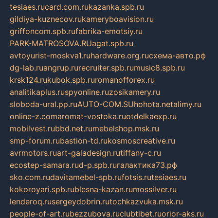
tesiaes.ru
card.com.ru
kazanka.spb.ru
gildiya-kuznecov.ru
kameryboavision.ru
griffoncom.spb.ru
fabrika-emotsiy.ru
PARK-MATROSOVA.RU
agat.spb.ru
avtoyurist-moskva1.ru
hardware.org.ru
схема-авто.рф
dg-lab.ru
angrup.ru
recruiter.spb.ru
music8.spb.ru
krsk124.ru
kubok.spb.ru
romanofforex.ru
analitikaplus.ru
spyonline.ru
zosikamery.ru
sloboda-ural.pp.ru
AUTO-COM.SU
hohota.net
alimy.ru
online-z.com
aromat-vostoka.ru
otdelkaexp.ru
mobilvest.ru
bbd.net.ru
mebelshop.msk.ru
smp-forum.ru
bastion-td.ru
kosmoscreative.ru
avrmotors.ru
art-galadesign.ru
tiffany-c.ru
ecostep-samara.ru
d-p.spb.ru
галактика73.рф
sko.com.ru
davitamebel-spb.ru
fotsis.ru
tesiaes.ru
kokoroyari.spb.ru
blesna-kazan.ru
mossilver.ru
lenderoq.ru
sergeydobrin.ru
tochkazvuka.msk.ru
people-of-art.ru
bezzubova.ru
clubtibet.ru
orior-aks.ru