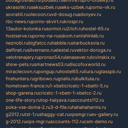
oooagrosnab.ru
fpodaso.ru
emfire.ru
pro-otdelky.ru
ukrasotki.ru
seksuzbek.ru
seks-uzbek.ru
porno-vk.ru
sovratili.ru
olecoon.ru
vd-dosug.ru
adonyev.ru
rbc-news.ru
porno-skvirt.ru
krospr.ru
13autor-kolonka.ru
sormol.ru
2rich.ru
hostel-65.ru
hostserve.ru
porno-na-russkom.ru
mishinlab.ru
neznobi.ru
bigfatcc.ru
habble.ru
starbucksvia.ru
delfinet.ru
silvernano.ru
elestal.ru
vektor-doroga.ru
velotrenajery.ru
pronso54.ru
lenasever.ru
lovinskix.ru
show-pets.ru
smartnews03.ru
discofoxworld.ru
miraclecoon.ru
pongup.ru
hostel65.ru
liura.ru
glasspb.ru
firehunters.ru
gribowo.ru
gnalis.ru
bulkitula.ru
hometown-france.ru
1-xbeticricetc-1-xbetti-5.ru
shop-garena.ru
cricetc-1-xbetr-1-xbetcc-2.ru
one-life-story.ru
top-halyava.ru
accounts112.ru
poka-vse-doma-2.ru
3-d-file.ru
hahahaharms.ru
g2012.ru
tst-1.ru
shaggy-cat.ru
opsmgr.ru
ev-gallery.ru
g-2012.ru
ops-mgr.ru
accounts-112.ru
csm-demo.ru