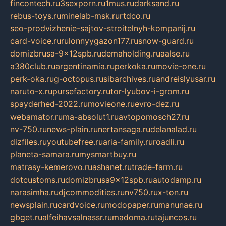
fincontech.ru
3sexporn.ru
1mus.ru
darksand.ru
rebus-toys.ru
minelab-msk.ru
rtdco.ru
seo-prodvizhenie-sajtov-stroitelnyh-kompanij.ru
card-voice.ru
rulonnyygazon177.ru
snow-guard.ru
domizbrusa-9x12spb.ru
demaholding.ru
aalse.ru
a380club.ru
argentinamia.ru
perkoka.ru
movie-one.ru
perk-oka.ru
g-octopus.ru
sibarchives.ru
andreislyusar.ru
naruto-x.ru
pursefactory.ru
tor-lyubov-i-grom.ru
spayderhed-2022.ru
movieone.ru
evro-dez.ru
webamator.ru
ma-absolut1.ru
avtopomosch27.ru
nv-750.ru
news-plain.ru
nertansaga.ru
delanalad.ru
dizfiles.ru
youtubefree.ru
aria-family.ru
roadli.ru
planeta-samara.ru
mysmartbuy.ru
matrasy-kemerovo.ru
ashanet.ru
trade-farm.ru
dotcustoms.ru
domizbrusa9x12spb.ru
autodamp.ru
narasimha.ru
djcommodities.ru
nv750.ru
x-ton.ru
newsplain.ru
cardvoice.ru
modopaper.ru
manunae.ru
gbget.ru
alfeihavsalnassr.ru
madoma.ru
tajuncos.ru