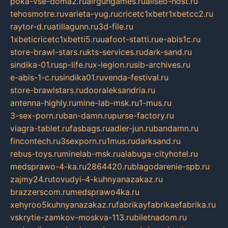
poka-vse-doma2.ru
airgungames.ru
allseo-host.ru
tehosmotre.ru
varieta-yug.ru
cricetc1xbetr1xbetcc2.ru
raytor-d.ru
atillagunn.ru
3d-file.ru
1xbeticricetc1xbetti5.ru
uafoot-statti.ru
e-abis1c.ru
store-brawl-stars.ru
kts-services.ru
dark-sand.ru
sindika-01.ru
sp-life.ru
x-legion.ru
sib-archives.ru
e-abis-1-c.ru
sindika01.ru
venda-festival.ru
store-brawlstars.ru
dooraleksandria.ru
antenna-highly.ru
mine-lab-msk.ru
1-mus.ru
3-sex-porn.ru
ban-damn.ru
purse-factory.ru
viagra-tablet.ru
fasbags.ru
adler-jun.ru
bandamn.ru
fincontech.ru
3sexporn.ru
1mus.ru
darksand.ru
rebus-toys.ru
minelab-msk.ru
alabuga-cityhotel.ru
medsprawo-4-ka.ru
2864420.ru
blagodarenie-spb.ru
zajmy24.ru
tovudyi-4-kuhnyanazakaz.ru
brazzerscom.ru
medsprawo4ka.ru
xehyroo5kuhnyanazakaz.ru
fabrikayfabrikaefabrika.ru
vskrytie-zamkov-moskva-113.ru
biletnadom.ru