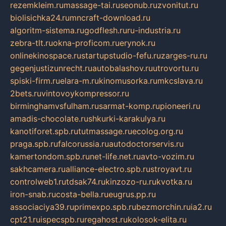
rezemkleim.ru
massage-tai.ru
seonub.ru
zvonitut.ru
biolisichka24.ru
mncraft-download.ru
algoritm-sistema.ru
godflesh.ru
ru-industria.ru
zebra-tlt.ru
okna-proficom.ru
erynok.ru
onlinekinospace.ru
startupstudio-fefu.ru
zarges-ru.ru
gegenjustizunrecht.ru
autobalashov.ru
utrovortu.ru
spiski-firm.ru
elara-m.ru
kinomusorka.ru
mkcslava.ru
2bets.ru
vintovoykompressor.ru
birminghamvsfulham.ru
sarmat-komp.ru
pioneeri.ru
amadis-chocolate.ru
shkurki-karakulya.ru
kanotiforet.spb.ru
tutmassage.ru
ecolog.org.ru
praga.spb.ru
falcorussia.ru
autodoctorservis.ru
kamertondom.spb.ru
net-life.net.ru
avto-vozim.ru
sakhcamera.ru
alliance-electro.spb.ru
stroyavt.ru
controlweb1.ru
tdsak74.ru
kinzozo-ru.ru
kvotka.ru
iron-snab.ru
costa-bella.ru
eugrus.pp.ru
associaciya39.ru
primexpo.spb.ru
bezmorchin.ru
ia2.ru
cpt21.ru
ispecspb.ru
regahost.ru
kolosok-elita.ru