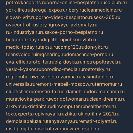
petrovkasports.ru
porno-online-besplatno.ru
splclub.ru
york-life.ru
doroga-expo.ru
ribery.ru
cleanmedicine.ru
slovar-ivrit.ru
porno-video-besplatno.ru
seks-365.ru
ovucontrol.ru
sloty-igrovyye-avtomaty.ru
ru-industriya.ru
russkoe-porno-besplatno.ru
belgorod-day.ru
digilith.ru
pichkurovlab.ru
medic-today.ru
taksu.ru
comp123.ru
don-ykt.ru
teensvoice.ru
imgsharing.ru
domashnee-porno.ru
eva-elfie.ru
foto-tur.ru
biz-doska.ru
metropoltravel.ru
veslo-i-yakor.ru
borodino-media.ru
rostotsky.ru
regionufa.ru
weiss-bet.ru
zaryna.ru
casinotablet.ru
universalia.ru
remont-mebeli-moscow.ru
termomur.ru
clubfisher.ru
remstirufa.ru
erdamchi.ru
doramamama.ru
muraviovka-park.ru
worldofwoman.ru
clean-dreams.ru
arkrym.ru
kristinita.ru
dircomputer.ru
healthenter.ru
textexperts.ru
pivnaya-kruzhka.ru
kinofilmy-2021.ru
demolalapaluza.ru
tanyavanya.ru
remstir-tolyatti.ru
msdip.ru
jdol.ru
sokolovr.ru
newtech-spb.ru