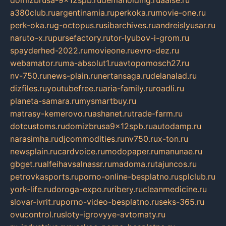
domizbrusa-9x12spb.ru
demaholding.ru
aalse.ru
a380club.ru
argentinamia.ru
perkoka.ru
movie-one.ru
perk-oka.ru
g-octopus.ru
sibarchives.ru
andreislyusar.ru
naruto-x.ru
pursefactory.ru
tor-lyubov-i-grom.ru
spayderhed-2022.ru
movieone.ru
evro-dez.ru
webamator.ru
ma-absolut1.ru
avtopomosch27.ru
nv-750.ru
news-plain.ru
nertansaga.ru
delanalad.ru
dizfiles.ru
youtubefree.ru
aria-family.ru
roadli.ru
planeta-samara.ru
mysmartbuy.ru
matrasy-kemerovo.ru
ashanet.ru
trade-farm.ru
dotcustoms.ru
domizbrusa9x12spb.ru
autodamp.ru
narasimha.ru
djcommodities.ru
nv750.ru
x-ton.ru
newsplain.ru
cardvoice.ru
modopaper.ru
manunae.ru
gbget.ru
alfeihavsalnassr.ru
madoma.ru
tajuncos.ru
petrovkasports.ru
porno-online-besplatno.ru
splclub.ru
york-life.ru
doroga-expo.ru
ribery.ru
cleanmedicine.ru
slovar-ivrit.ru
porno-video-besplatno.ru
seks-365.ru
ovucontrol.ru
sloty-igrovyye-avtomaty.ru