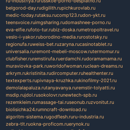
ru-industriya.ru
russkoe-porno-besplatno.ru
belgorod-day.ru
digilith.ru
pichkurovlab.ru
medic-today.ru
taksu.ru
comp123.ru
don-ykt.ru
teensvoice.ru
imgsharing.ru
domashnee-porno.ru
eva-elfie.ru
foto-tur.ru
biz-doska.ru
metropoltravel.ru
veslo-i-yakor.ru
borodino-media.ru
rostotsky.ru
regionufa.ru
weiss-bet.ru
zaryna.ru
casinotablet.ru
universalia.ru
remont-mebeli-moscow.ru
termomur.ru
clubfisher.ru
remstirufa.ru
erdamchi.ru
doramamama.ru
muraviovka-park.ru
worldofwoman.ru
clean-dreams.ru
arkrym.ru
kristinita.ru
dircomputer.ru
healthenter.ru
textexperts.ru
pivnaya-kruzhka.ru
kinofilmy-2021.ru
demolalapaluza.ru
tanyavanya.ru
remstir-tolyatti.ru
msdip.ru
jdol.ru
sokolovr.ru
newtech-spb.ru
rezemkleim.ru
massage-tai.ru
seonub.ru
zvonitut.ru
biolisichka24.ru
mncraft-download.ru
algoritm-sistema.ru
godflesh.ru
ru-industria.ru
zebra-tlt.ru
okna-proficom.ru
erynok.ru