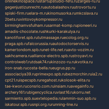
onlinekinospace.ru
startupstudio-fefu.ru
zarges-ru.ru
gegenjustizunrecht.ru
autobalashov.ru
utrovortu.ru
spiski-firm.ru
elara-m.ru
kinomusorka.ru
mkcslava.ru
2bets.ru
vintovoykompressor.ru
birminghamvsfulham.ru
sarmat-komp.ru
pioneeri.ru
amadis-chocolate.ru
shkurki-karakulya.ru
kanotiforet.spb.ru
tutmassage.ru
ecolog.org.ru
praga.spb.ru
falcorussia.ru
autodoctorservis.ru
kamertondom.spb.ru
net-life.net.ru
avto-vozim.ru
sakhcamera.ru
alliance-electro.spb.ru
stroyavt.ru
controlweb1.ru
tdsak74.ru
kinzozo-ru.ru
kvotka.ru
iron-snab.ru
costa-bella.ru
eugrus.pp.ru
associaciya39.ru
primexpo.spb.ru
bezmorchin.ru
ia2.ru
cpt21.ru
ispecspb.ru
regahost.ru
kolosok-elita.ru
tae-kwon.ru
consrio.com.ru
insiam.ru
avegainfo.ru
archery161.ru
bigencyclica.ru
vlast16.ru
korru.net
sarmiento.spb.su
extelopedia.ru
lammin-suo.spb.ru
iskatour.spb.ru
snpi.org.ru
running-line.ru