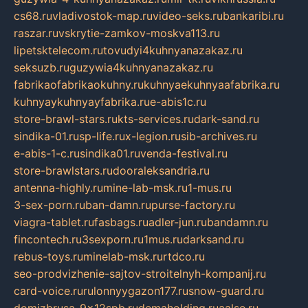
cs68.ru
vladivostok-map.ru
video-seks.ru
bankaribi.ru
raszar.ru
vskrytie-zamkov-moskva113.ru
lipetsktelecom.ru
tovudyi4kuhnyanazakaz.ru
seksuzb.ru
guzywia4kuhnyanazakaz.ru
fabrikaofabrikaokuhny.ru
kuhnyaekuhnyaafabrika.ru
kuhnyaykuhnyayfabrika.ru
e-abis1c.ru
store-brawl-stars.ru
kts-services.ru
dark-sand.ru
sindika-01.ru
sp-life.ru
x-legion.ru
sib-archives.ru
e-abis-1-c.ru
sindika01.ru
venda-festival.ru
store-brawlstars.ru
dooraleksandria.ru
antenna-highly.ru
mine-lab-msk.ru
1-mus.ru
3-sex-porn.ru
ban-damn.ru
purse-factory.ru
viagra-tablet.ru
fasbags.ru
adler-jun.ru
bandamn.ru
fincontech.ru
3sexporn.ru
1mus.ru
darksand.ru
rebus-toys.ru
minelab-msk.ru
rtdco.ru
seo-prodvizhenie-sajtov-stroitelnyh-kompanij.ru
card-voice.ru
rulonnyygazon177.ru
snow-guard.ru