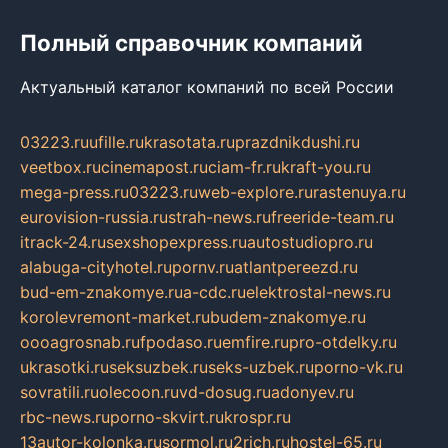
Полный справочник компаний
Актуальный каталог компаний по всей России
03223.ru
ufille.ru
krasotata.ru
prazdnikdushi.ru
veetbox.ru
cinemapost.ru
ciam-fr.ru
kraft-you.ru
mega-press.ru
03223.ru
web-explore.ru
rastenuya.ru
eurovision-russia.ru
strah-news.ru
freeride-team.ru
itrack-24.ru
sexshopexpress.ru
autostudiopro.ru
alabuga-cityhotel.ru
pornv.ru
atlantpereezd.ru
bud-em-znakomye.ru
a-cdc.ru
elektrostal-news.ru
korolevremont-market.ru
budem-znakomye.ru
oooagrosnab.ru
fpodaso.ru
emfire.ru
pro-otdelky.ru
ukrasotki.ru
seksuzbek.ru
seks-uzbek.ru
porno-vk.ru
sovratili.ru
olecoon.ru
vd-dosug.ru
adonyev.ru
rbc-news.ru
porno-skvirt.ru
krospr.ru
13autor-kolonka.ru
sormol.ru
2rich.ru
hostel-65.ru