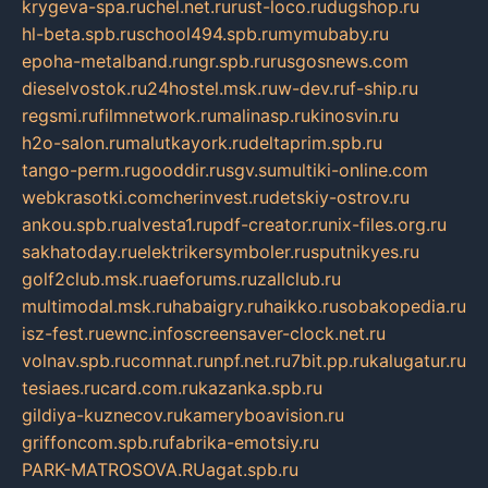
krygeva-spa.ru
chel.net.ru
rust-loco.ru
dugshop.ru
hl-beta.spb.ru
school494.spb.ru
mymubaby.ru
epoha-metalband.ru
ngr.spb.ru
rusgosnews.com
dieselvostok.ru
24hostel.msk.ru
w-dev.ru
f-ship.ru
regsmi.ru
filmnetwork.ru
malinasp.ru
kinosvin.ru
h2o-salon.ru
malutkayork.ru
deltaprim.spb.ru
tango-perm.ru
gooddir.ru
sgv.su
multiki-online.com
webkrasotki.com
cherinvest.ru
detskiy-ostrov.ru
ankou.spb.ru
alvesta1.ru
pdf-creator.ru
nix-files.org.ru
sakhatoday.ru
elektrikersymboler.ru
sputnikyes.ru
golf2club.msk.ru
aeforums.ru
zallclub.ru
multimodal.msk.ru
habaigry.ru
haikko.ru
sobakopedia.ru
isz-fest.ru
ewnc.info
screensaver-clock.net.ru
volnav.spb.ru
comnat.ru
npf.net.ru
7bit.pp.ru
kalugatur.ru
tesiaes.ru
card.com.ru
kazanka.spb.ru
gildiya-kuznecov.ru
kameryboavision.ru
griffoncom.spb.ru
fabrika-emotsiy.ru
PARK-MATROSOVA.RU
agat.spb.ru