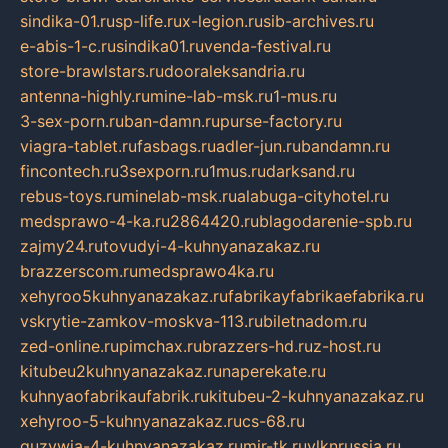
sindika-01.ru
sp-life.ru
x-legion.ru
sib-archives.ru
e-abis-1-c.ru
sindika01.ru
venda-festival.ru
store-brawlstars.ru
dooraleksandria.ru
antenna-highly.ru
mine-lab-msk.ru
1-mus.ru
3-sex-porn.ru
ban-damn.ru
purse-factory.ru
viagra-tablet.ru
fasbags.ru
adler-jun.ru
bandamn.ru
fincontech.ru
3sexporn.ru
1mus.ru
darksand.ru
rebus-toys.ru
minelab-msk.ru
alabuga-cityhotel.ru
medsprawo-4-ka.ru
2864420.ru
blagodarenie-spb.ru
zajmy24.ru
tovudyi-4-kuhnyanazakaz.ru
brazzerscom.ru
medsprawo4ka.ru
xehyroo5kuhnyanazakaz.ru
fabrikayfabrikaefabrika.ru
vskrytie-zamkov-moskva-113.ru
biletnadom.ru
zed-online.ru
pimchax.ru
brazzers-hd.ru
z-host.ru
kitubeu2kuhnyanazakaz.ru
naperekate.ru
kuhnyaofabrikaufabrik.ru
kitubeu-2-kuhnyanazakaz.ru
xehyroo-5-kuhnyanazakaz.ru
cs-68.ru
guzywia-4-kuhnyanazakaz.ru
mir-tk.ru
vlknrussia.ru