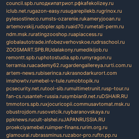
council.spb.ru
лодкипатриот.рф
kafekolizey.ru
iclub.net.ru
gazon-easy.ru
sugarepilekb.ru
grinox.ru
pylesostineco.ru
msts-ozarenie.ru
kameryjooan.ru
artemovskij.ru
dopler.spb.ru
aid70.ru
metall-perm.ru
ndm.msk.ru
ratingzooshop.ru
apiaccess.ru
globalautotrade.info
bezverhovskoe.ru
drsschool.ru
ZOOSMART.SPB.RU
dalakony.ru
medikijob.ru
remontt.spb.ru
photostudia.spb.ru
myragon.ru
terramia.ru
academy62.ru
gardengallereya.ru
rti.com.ru
artem-news.ru
biserinca.ru
krasnodarkurort.com
imshowtv.ru
mebel-v-tule.ru
mobtopik.ru
pcsecurity.net.ru
tool-sib.ru
multimetrunit.ru
sp-tour.ru
fan-cs.ru
santeh-russia.ru
symbian9.net.ru
DSHAIR.RU
tmmotors.spb.ru
xjocuricopii.com
musavtomat.msk.ru
obustrojdom.ru
sovetcik.ru
ybaranovskaya.ru
ppknews.ru
cult-alshei.ru
JAPANRUSSIA.RU
proekciyamebel.ru
imper-finans.ru
rim.org.ru
glamourai.ru
brassminus.ru
zabor-pro.ru
ftn.pp.ru