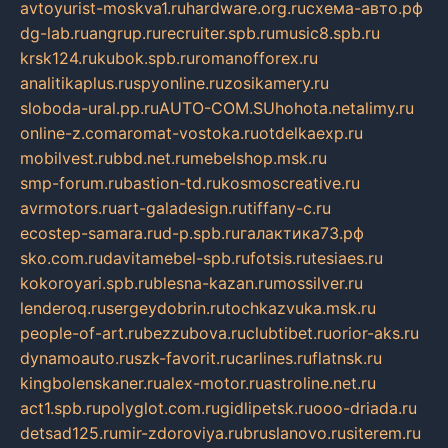
avtoyurist-moskva1.ru
hardware.org.ru
схема-авто.рф
dg-lab.ru
angrup.ru
recruiter.spb.ru
music8.spb.ru
krsk124.ru
kubok.spb.ru
romanofforex.ru
analitikaplus.ru
spyonline.ru
zosikamery.ru
sloboda-ural.pp.ru
AUTO-COM.SU
hohota.net
alimy.ru
online-z.com
aromat-vostoka.ru
otdelkaexp.ru
mobilvest.ru
bbd.net.ru
mebelshop.msk.ru
smp-forum.ru
bastion-td.ru
kosmoscreative.ru
avrmotors.ru
art-galadesign.ru
tiffany-c.ru
ecostep-samara.ru
d-p.spb.ru
галактика73.рф
sko.com.ru
davitamebel-spb.ru
fotsis.ru
tesiaes.ru
kokoroyari.spb.ru
blesna-kazan.ru
mossilver.ru
lenderoq.ru
sergeydobrin.ru
tochkazvuka.msk.ru
people-of-art.ru
bezzubova.ru
clubtibet.ru
orior-aks.ru
dynamoauto.ru
szk-favorit.ru
carlines.ru
flatnsk.ru
kingbolenskaner.ru
alex-motor.ru
astroline.net.ru
act1.spb.ru
polyglot.com.ru
gidlipetsk.ru
ooo-driada.ru
detsad125.ru
mir-zdoroviya.ru
bruslanovo.ru
siterem.ru