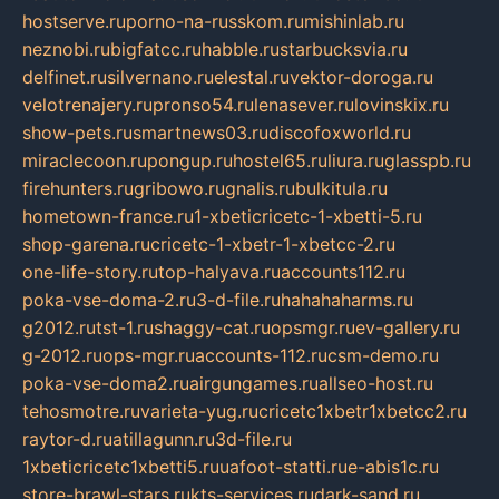
hostserve.ru
porno-na-russkom.ru
mishinlab.ru
neznobi.ru
bigfatcc.ru
habble.ru
starbucksvia.ru
delfinet.ru
silvernano.ru
elestal.ru
vektor-doroga.ru
velotrenajery.ru
pronso54.ru
lenasever.ru
lovinskix.ru
show-pets.ru
smartnews03.ru
discofoxworld.ru
miraclecoon.ru
pongup.ru
hostel65.ru
liura.ru
glasspb.ru
firehunters.ru
gribowo.ru
gnalis.ru
bulkitula.ru
hometown-france.ru
1-xbeticricetc-1-xbetti-5.ru
shop-garena.ru
cricetc-1-xbetr-1-xbetcc-2.ru
one-life-story.ru
top-halyava.ru
accounts112.ru
poka-vse-doma-2.ru
3-d-file.ru
hahahaharms.ru
g2012.ru
tst-1.ru
shaggy-cat.ru
opsmgr.ru
ev-gallery.ru
g-2012.ru
ops-mgr.ru
accounts-112.ru
csm-demo.ru
poka-vse-doma2.ru
airgungames.ru
allseo-host.ru
tehosmotre.ru
varieta-yug.ru
cricetc1xbetr1xbetcc2.ru
raytor-d.ru
atillagunn.ru
3d-file.ru
1xbeticricetc1xbetti5.ru
uafoot-statti.ru
e-abis1c.ru
store-brawl-stars.ru
kts-services.ru
dark-sand.ru