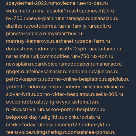
spayderhed-2022.ru
movieone.ru
evro-dez.ru
webamator.ru
ma-absolut1.ru
avtopomosch27.ru
nv-750.ru
news-plain.ru
nertansaga.ru
delanalad.ru
dizfiles.ru
youtubefree.ru
aria-family.ru
roadli.ru
planeta-samara.ru
mysmartbuy.ru
matrasy-kemerovo.ru
ashanet.ru
trade-farm.ru
dotcustoms.ru
domizbrusa9x12spb.ru
autodamp.ru
narasimha.ru
djcommodities.ru
nv750.ru
x-ton.ru
newsplain.ru
cardvoice.ru
modopaper.ru
manunae.ru
gbget.ru
alfeihavsalnassr.ru
madoma.ru
tajuncos.ru
petrovkasports.ru
porno-online-besplatno.ru
splclub.ru
york-life.ru
doroga-expo.ru
ribery.ru
cleanmedicine.ru
slovar-ivrit.ru
porno-video-besplatno.ru
seks-365.ru
ovucontrol.ru
sloty-igrovyye-avtomaty.ru
ru-industriya.ru
russkoe-porno-besplatno.ru
belgorod-day.ru
digilith.ru
pichkurovlab.ru
medic-today.ru
taksu.ru
comp123.ru
don-ykt.ru
teensvoice.ru
imgsharing.ru
domashnee-porno.ru