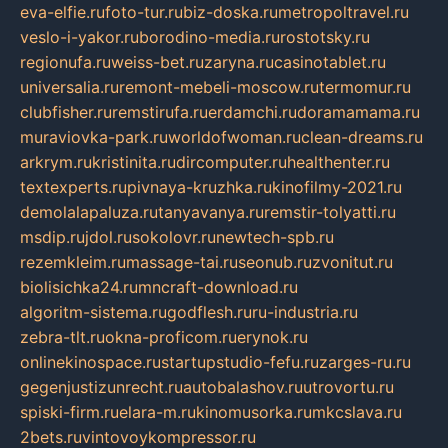
eva-elfie.ru
foto-tur.ru
biz-doska.ru
metropoltravel.ru
veslo-i-yakor.ru
borodino-media.ru
rostotsky.ru
regionufa.ru
weiss-bet.ru
zaryna.ru
casinotablet.ru
universalia.ru
remont-mebeli-moscow.ru
termomur.ru
clubfisher.ru
remstirufa.ru
erdamchi.ru
doramamama.ru
muraviovka-park.ru
worldofwoman.ru
clean-dreams.ru
arkrym.ru
kristinita.ru
dircomputer.ru
healthenter.ru
textexperts.ru
pivnaya-kruzhka.ru
kinofilmy-2021.ru
demolalapaluza.ru
tanyavanya.ru
remstir-tolyatti.ru
msdip.ru
jdol.ru
sokolovr.ru
newtech-spb.ru
rezemkleim.ru
massage-tai.ru
seonub.ru
zvonitut.ru
biolisichka24.ru
mncraft-download.ru
algoritm-sistema.ru
godflesh.ru
ru-industria.ru
zebra-tlt.ru
okna-proficom.ru
erynok.ru
onlinekinospace.ru
startupstudio-fefu.ru
zarges-ru.ru
gegenjustizunrecht.ru
autobalashov.ru
utrovortu.ru
spiski-firm.ru
elara-m.ru
kinomusorka.ru
mkcslava.ru
2bets.ru
vintovoykompressor.ru