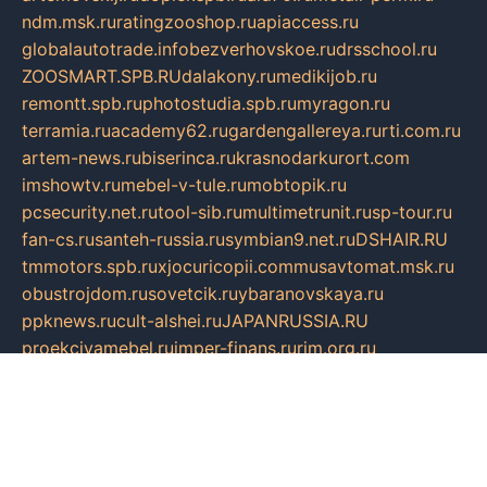
ndm.msk.ru
ratingzooshop.ru
apiaccess.ru
globalautotrade.info
bezverhovskoe.ru
drsschool.ru
ZOOSMART.SPB.RU
dalakony.ru
medikijob.ru
remontt.spb.ru
photostudia.spb.ru
myragon.ru
terramia.ru
academy62.ru
gardengallereya.ru
rti.com.ru
artem-news.ru
biserinca.ru
krasnodarkurort.com
imshowtv.ru
mebel-v-tule.ru
mobtopik.ru
pcsecurity.net.ru
tool-sib.ru
multimetrunit.ru
sp-tour.ru
fan-cs.ru
santeh-russia.ru
symbian9.net.ru
DSHAIR.RU
tmmotors.spb.ru
xjocuricopii.com
musavtomat.msk.ru
obustrojdom.ru
sovetcik.ru
ybaranovskaya.ru
ppknews.ru
cult-alshei.ru
JAPANRUSSIA.RU
proekciyamebel.ru
imper-finans.ru
rim.org.ru
glamourai.ru
brassminus.ru
zabor-pro.ru
ftn.pp.ru
dorogoe58.ru
laimengpacker.ru
kuzova-zapchasti.ru
sageerp.ru
taxodrom.ru
dsrazvitie.ru
hardcity.net.ru
ratinghomegames.ru
topservice25.ru
gubernyan.ru
gtglasslined.ru
ii4.ru
tssport.spb.ru
andorra24.com