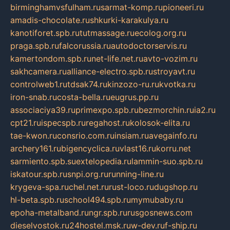
birminghamvsfulham.ru
sarmat-komp.ru
pioneeri.ru
amadis-chocolate.ru
shkurki-karakulya.ru
kanotiforet.spb.ru
tutmassage.ru
ecolog.org.ru
praga.spb.ru
falcorussia.ru
autodoctorservis.ru
kamertondom.spb.ru
net-life.net.ru
avto-vozim.ru
sakhcamera.ru
alliance-electro.spb.ru
stroyavt.ru
controlweb1.ru
tdsak74.ru
kinzozo-ru.ru
kvotka.ru
iron-snab.ru
costa-bella.ru
eugrus.pp.ru
associaciya39.ru
primexpo.spb.ru
bezmorchin.ru
ia2.ru
cpt21.ru
ispecspb.ru
regahost.ru
kolosok-elita.ru
tae-kwon.ru
consrio.com.ru
insiam.ru
avegainfo.ru
archery161.ru
bigencyclica.ru
vlast16.ru
korru.net
sarmiento.spb.su
extelopedia.ru
lammin-suo.spb.ru
iskatour.spb.ru
snpi.org.ru
running-line.ru
krygeva-spa.ru
chel.net.ru
rust-loco.ru
dugshop.ru
hl-beta.spb.ru
school494.spb.ru
mymubaby.ru
epoha-metalband.ru
ngr.spb.ru
rusgosnews.com
dieselvostok.ru
24hostel.msk.ru
w-dev.ru
f-ship.ru