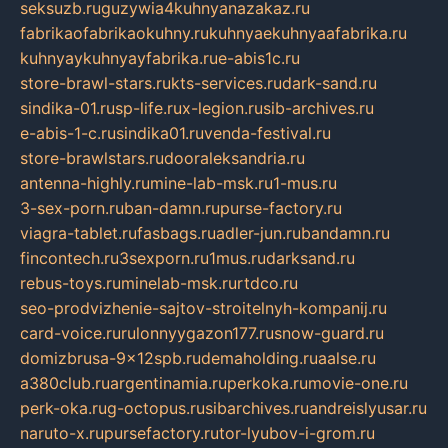
seksuzb.ru
guzywia4kuhnyanazakaz.ru
fabrikaofabrikaokuhny.ru
kuhnyaekuhnyaafabrika.ru
kuhnyaykuhnyayfabrika.ru
e-abis1c.ru
store-brawl-stars.ru
kts-services.ru
dark-sand.ru
sindika-01.ru
sp-life.ru
x-legion.ru
sib-archives.ru
e-abis-1-c.ru
sindika01.ru
venda-festival.ru
store-brawlstars.ru
dooraleksandria.ru
antenna-highly.ru
mine-lab-msk.ru
1-mus.ru
3-sex-porn.ru
ban-damn.ru
purse-factory.ru
viagra-tablet.ru
fasbags.ru
adler-jun.ru
bandamn.ru
fincontech.ru
3sexporn.ru
1mus.ru
darksand.ru
rebus-toys.ru
minelab-msk.ru
rtdco.ru
seo-prodvizhenie-sajtov-stroitelnyh-kompanij.ru
card-voice.ru
rulonnyygazon177.ru
snow-guard.ru
domizbrusa-9x12spb.ru
demaholding.ru
aalse.ru
a380club.ru
argentinamia.ru
perkoka.ru
movie-one.ru
perk-oka.ru
g-octopus.ru
sibarchives.ru
andreislyusar.ru
naruto-x.ru
pursefactory.ru
tor-lyubov-i-grom.ru