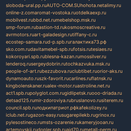
sloboda-ural.pp.ru
AUTO-COM.SU
hohota.net
alimy.ru
online-z.com
aromat-vostoka.ru
otdelkaexp.ru
mobilvest.ru
bbd.net.ru
mebelshop.msk.ru
smp-forum.ru
bastion-td.ru
kosmoscreative.ru
avrmotors.ru
art-galadesign.ru
tiffany-c.ru
ecostep-samara.ru
d-p.spb.ru
галактика73.рф
sko.com.ru
davitamebel-spb.ru
fotsis.ru
tesiaes.ru
kokoroyari.spb.ru
blesna-kazan.ru
mossilver.ru
lenderoq.ru
sergeydobrin.ru
tochkazvuka.msk.ru
people-of-art.ru
bezzubova.ru
clubtibet.ru
orior-aks.ru
dynamoauto.ru
szk-favorit.ru
carlines.ru
flatnsk.ru
kingbolenskaner.ru
alex-motor.ru
astroline.net.ru
act1.spb.ru
polyglot.com.ru
gidlipetsk.ru
ooo-driada.ru
detsad125.ru
mir-zdoroviya.ru
bruslanovo.ru
siterem.ru
council.spb.ru
лодкипатриот.рф
kafekolizey.ru
iclub.net.ru
gazon-easy.ru
sugarepilekb.ru
grinox.ru
pylesostineco.ru
msts-ozarenie.ru
kameryjooan.ru
artemovskij.ru
dopler.spb.ru
aid70.ru
metall-perm.ru