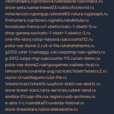
velotrenajery.ru
pronso54.ru
lenasever.ru
lovinskix.ru
show-pets.ru
smartnews03.ru
discofoxworld.ru
miraclecoon.ru
pongup.ru
hostel65.ru
liura.ru
glasspb.ru
firehunters.ru
gribowo.ru
gnalis.ru
bulkitula.ru
hometown-france.ru
1-xbeticricetc-1-xbetti-5.ru
shop-garena.ru
cricetc-1-xbetr-1-xbetcc-2.ru
one-life-story.ru
top-halyava.ru
accounts112.ru
poka-vse-doma-2.ru
3-d-file.ru
hahahaharms.ru
g2012.ru
tst-1.ru
shaggy-cat.ru
opsmgr.ru
ev-gallery.ru
g-2012.ru
ops-mgr.ru
accounts-112.ru
csm-demo.ru
poka-vse-doma2.ru
airgungames.ru
allseo-host.ru
tehosmotre.ru
varieta-yug.ru
cricetc1xbetr1xbetcc2.ru
raytor-d.ru
atillagunn.ru
3d-file.ru
1xbeticricetc1xbetti5.ru
uafoot-statti.ru
e-abis1c.ru
store-brawl-stars.ru
kts-services.ru
dark-sand.ru
sindika-01.ru
sp-life.ru
x-legion.ru
sib-archives.ru
e-abis-1-c.ru
sindika01.ru
venda-festival.ru
store-brawlstars.ru
dooraleksandria.ru