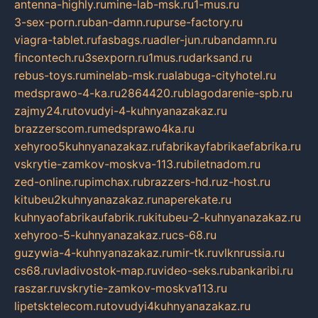
antenna-highly.ru
mine-lab-msk.ru
1-mus.ru
3-sex-porn.ru
ban-damn.ru
purse-factory.ru
viagra-tablet.ru
fasbags.ru
adler-jun.ru
bandamn.ru
fincontech.ru
3sexporn.ru
1mus.ru
darksand.ru
rebus-toys.ru
minelab-msk.ru
alabuga-cityhotel.ru
medsprawo-4-ka.ru
2864420.ru
blagodarenie-spb.ru
zajmy24.ru
tovudyi-4-kuhnyanazakaz.ru
brazzerscom.ru
medsprawo4ka.ru
xehyroo5kuhnyanazakaz.ru
fabrikayfabrikaefabrika.ru
vskrytie-zamkov-moskva-113.ru
biletnadom.ru
zed-online.ru
pimchax.ru
brazzers-hd.ru
z-host.ru
kitubeu2kuhnyanazakaz.ru
naperekate.ru
kuhnyaofabrikaufabrik.ru
kitubeu-2-kuhnyanazakaz.ru
xehyroo-5-kuhnyanazakaz.ru
cs-68.ru
guzywia-4-kuhnyanazakaz.ru
mir-tk.ru
vlknrussia.ru
cs68.ru
vladivostok-map.ru
video-seks.ru
bankaribi.ru
raszar.ru
vskrytie-zamkov-moskva113.ru
lipetsktelecom.ru
tovudyi4kuhnyanazakaz.ru