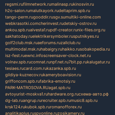
regsmi.ru
filmnetwork.ru
malinasp.ru
kinosvin.ru
h2o-salon.ru
malutkayork.ru
deltaprim.spb.ru
tango-perm.ru
gooddir.ru
sgv.su
multiki-online.com
webkrasotki.com
cherinvest.ru
detskiy-ostrov.ru
ankou.spb.ru
alvesta1.ru
pdf-creator.ru
nix-files.org.ru
sakhatoday.ru
elektrikersymboler.ru
sputnikyes.ru
golf2club.msk.ru
aeforums.ru
zallclub.ru
multimodal.msk.ru
habaigry.ru
haikko.ru
sobakopedia.ru
isz-fest.ru
ewnc.info
screensaver-clock.net.ru
volnav.spb.ru
comnat.ru
npf.net.ru
7bit.pp.ru
kalugatur.ru
tesiaes.ru
card.com.ru
kazanka.spb.ru
gildiya-kuznecov.ru
kameryboavision.ru
griffoncom.spb.ru
fabrika-emotsiy.ru
PARK-MATROSOVA.RU
agat.spb.ru
avtoyurist-moskva1.ru
hardware.org.ru
схема-авто.рф
dg-lab.ru
angrup.ru
recruiter.spb.ru
music8.spb.ru
krsk124.ru
kubok.spb.ru
romanofforex.ru
analitikaplus.ru
spyonline.ru
zosikamery.ru