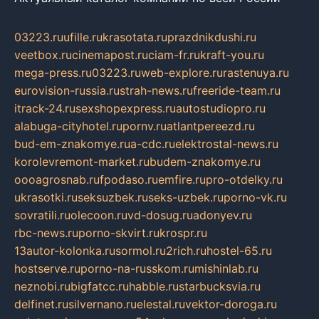
03223.ru
ufille.ru
krasotata.ru
prazdnikdushi.ru
veetbox.ru
cinemapost.ru
ciam-fr.ru
kraft-you.ru
mega-press.ru
03223.ru
web-explore.ru
rastenuya.ru
eurovision-russia.ru
strah-news.ru
freeride-team.ru
itrack-24.ru
sexshopexpress.ru
autostudiopro.ru
alabuga-cityhotel.ru
pornv.ru
atlantpereezd.ru
bud-em-znakomye.ru
a-cdc.ru
elektrostal-news.ru
korolevremont-market.ru
budem-znakomye.ru
oooagrosnab.ru
fpodaso.ru
emfire.ru
pro-otdelky.ru
ukrasotki.ru
seksuzbek.ru
seks-uzbek.ru
porno-vk.ru
sovratili.ru
olecoon.ru
vd-dosug.ru
adonyev.ru
rbc-news.ru
porno-skvirt.ru
krospr.ru
13autor-kolonka.ru
sormol.ru
2rich.ru
hostel-65.ru
hostserve.ru
porno-na-russkom.ru
mishinlab.ru
neznobi.ru
bigfatcc.ru
habble.ru
starbucksvia.ru
delfinet.ru
silvernano.ru
elestal.ru
vektor-doroga.ru