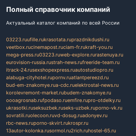
Полный справочник компаний
Актуальный каталог компаний по всей России
03223.ru
ufille.ru
krasotata.ru
prazdnikdushi.ru
veetbox.ru
cinemapost.ru
ciam-fr.ru
kraft-you.ru
mega-press.ru
03223.ru
web-explore.ru
rastenuya.ru
eurovision-russia.ru
strah-news.ru
freeride-team.ru
itrack-24.ru
sexshopexpress.ru
autostudiopro.ru
alabuga-cityhotel.ru
pornv.ru
atlantpereezd.ru
bud-em-znakomye.ru
a-cdc.ru
elektrostal-news.ru
korolevremont-market.ru
budem-znakomye.ru
oooagrosnab.ru
fpodaso.ru
emfire.ru
pro-otdelky.ru
ukrasotki.ru
seksuzbek.ru
seks-uzbek.ru
porno-vk.ru
sovratili.ru
olecoon.ru
vd-dosug.ru
adonyev.ru
rbc-news.ru
porno-skvirt.ru
krospr.ru
13autor-kolonka.ru
sormol.ru
2rich.ru
hostel-65.ru