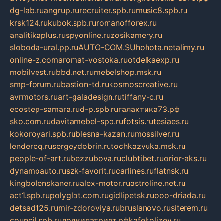
dg-lab.ru
angrup.ru
recruiter.spb.ru
music8.spb.ru
krsk124.ru
kubok.spb.ru
romanofforex.ru
analitikaplus.ru
spyonline.ru
zosikamery.ru
sloboda-ural.pp.ru
AUTO-COM.SU
hohota.net
alimy.ru
online-z.com
aromat-vostoka.ru
otdelkaexp.ru
mobilvest.ru
bbd.net.ru
mebelshop.msk.ru
smp-forum.ru
bastion-td.ru
kosmoscreative.ru
avrmotors.ru
art-galadesign.ru
tiffany-c.ru
ecostep-samara.ru
d-p.spb.ru
галактика73.рф
sko.com.ru
davitamebel-spb.ru
fotsis.ru
tesiaes.ru
kokoroyari.spb.ru
blesna-kazan.ru
mossilver.ru
lenderoq.ru
sergeydobrin.ru
tochkazvuka.msk.ru
people-of-art.ru
bezzubova.ru
clubtibet.ru
orior-aks.ru
dynamoauto.ru
szk-favorit.ru
carlines.ru
flatnsk.ru
kingbolenskaner.ru
alex-motor.ru
astroline.net.ru
act1.spb.ru
polyglot.com.ru
gidlipetsk.ru
ooo-driada.ru
detsad125.ru
mir-zdoroviya.ru
bruslanovo.ru
siterem.ru
council.spb.ru
лодкипатриот.рф
kafekolizey.ru