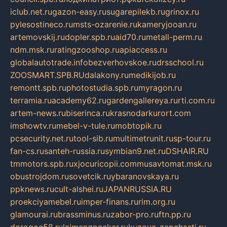
iclub.net.ru
gazon-easy.ru
sugarepilekb.ru
grinox.ru
pylesostineco.ru
msts-ozarenie.ru
kameryjooan.ru
artemovskij.ru
dopler.spb.ru
aid70.ru
metall-perm.ru
ndm.msk.ru
ratingzooshop.ru
apiaccess.ru
globalautotrade.info
bezverhovskoe.ru
drsschool.ru
ZOOSMART.SPB.RU
dalakony.ru
medikijob.ru
remontt.spb.ru
photostudia.spb.ru
myragon.ru
terramia.ru
academy62.ru
gardengallereya.ru
rti.com.ru
artem-news.ru
biserinca.ru
krasnodarkurort.com
imshowtv.ru
mebel-v-tule.ru
mobtopik.ru
pcsecurity.net.ru
tool-sib.ru
multimetrunit.ru
sp-tour.ru
fan-cs.ru
santeh-russia.ru
symbian9.net.ru
DSHAIR.RU
tmmotors.spb.ru
xjocuricopii.com
musavtomat.msk.ru
obustrojdom.ru
sovetcik.ru
ybaranovskaya.ru
ppknews.ru
cult-alshei.ru
JAPANRUSSIA.RU
proekciyamebel.ru
imper-finans.ru
rim.org.ru
glamourai.ru
brassminus.ru
zabor-pro.ru
ftn.pp.ru
dorogoe58.ru
laimengpacker.ru
kuzova-zapchasti.ru