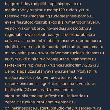
belgorod-day.ru
digilith.ru
pichkurovlab.ru
medic-today.ru
taksu.ru
comp123.ru
don-ykt.ru
teensvoice.ru
imgsharing.ru
domashnee-porno.ru
eva-elfie.ru
foto-tur.ru
biz-doska.ru
metropoltravel.ru
veslo-i-yakor.ru
borodino-media.ru
rostotsky.ru
regionufa.ru
weiss-bet.ru
zaryna.ru
casinotablet.ru
universalia.ru
remont-mebeli-moscow.ru
termomur.ru
clubfisher.ru
remstirufa.ru
erdamchi.ru
doramamama.ru
muraviovka-park.ru
worldofwoman.ru
clean-dreams.ru
arkrym.ru
kristinita.ru
dircomputer.ru
healthenter.ru
textexperts.ru
pivnaya-kruzhka.ru
kinofilmy-2021.ru
demolalapaluza.ru
tanyavanya.ru
remstir-tolyatti.ru
msdip.ru
jdol.ru
sokolovr.ru
newtech-spb.ru
rezemkleim.ru
massage-tai.ru
seonub.ru
zvonitut.ru
biolisichka24.ru
mncraft-download.ru
algoritm-sistema.ru
godflesh.ru
ru-industria.ru
zebra-tlt.ru
okna-proficom.ru
erynok.ru
onlinekinospace.ru
startupstudio-fefu.ru
zarges-ru.ru