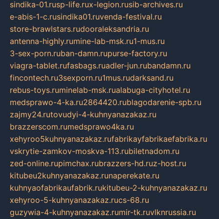
sindika-01.ru
sp-life.ru
x-legion.ru
sib-archives.ru
e-abis-1-c.ru
sindika01.ru
venda-festival.ru
store-brawlstars.ru
dooraleksandria.ru
antenna-highly.ru
mine-lab-msk.ru
1-mus.ru
3-sex-porn.ru
ban-damn.ru
purse-factory.ru
viagra-tablet.ru
fasbags.ru
adler-jun.ru
bandamn.ru
fincontech.ru
3sexporn.ru
1mus.ru
darksand.ru
rebus-toys.ru
minelab-msk.ru
alabuga-cityhotel.ru
medsprawo-4-ka.ru
2864420.ru
blagodarenie-spb.ru
zajmy24.ru
tovudyi-4-kuhnyanazakaz.ru
brazzerscom.ru
medsprawo4ka.ru
xehyroo5kuhnyanazakaz.ru
fabrikayfabrikaefabrika.ru
vskrytie-zamkov-moskva-113.ru
biletnadom.ru
zed-online.ru
pimchax.ru
brazzers-hd.ru
z-host.ru
kitubeu2kuhnyanazakaz.ru
naperekate.ru
kuhnyaofabrikaufabrik.ru
kitubeu-2-kuhnyanazakaz.ru
xehyroo-5-kuhnyanazakaz.ru
cs-68.ru
guzywia-4-kuhnyanazakaz.ru
mir-tk.ru
vlknrussia.ru