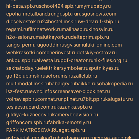
hl-beta.spb.ru
school494.spb.ru
mymubaby.ru
epoha-metalband.ru
ngr.spb.ru
rusgosnews.com
dieselvostok.ru
24hostel.msk.ru
w-dev.ru
f-ship.ru
regsmi.ru
filmnetwork.ru
malinasp.ru
kinosvin.ru
h2o-salon.ru
malutkayork.ru
deltaprim.spb.ru
tango-perm.ru
gooddir.ru
sgv.su
multiki-online.com
webkrasotki.com
cherinvest.ru
detskiy-ostrov.ru
ankou.spb.ru
alvesta1.ru
pdf-creator.ru
nix-files.org.ru
sakhatoday.ru
elektrikersymboler.ru
sputnikyes.ru
golf2club.msk.ru
aeforums.ru
zallclub.ru
multimodal.msk.ru
habaigry.ru
haikko.ru
sobakopedia.ru
isz-fest.ru
ewnc.info
screensaver-clock.net.ru
volnav.spb.ru
comnat.ru
npf.net.ru
7bit.pp.ru
kalugatur.ru
tesiaes.ru
card.com.ru
kazanka.spb.ru
gildiya-kuznecov.ru
kameryboavision.ru
griffoncom.spb.ru
fabrika-emotsiy.ru
PARK-MATROSOVA.RU
agat.spb.ru
avtoyurist-moskva1.ru
hardware.org.ru
схема-авто.рф