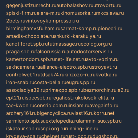
gegenjustizunrecht.ru
autobalashov.ru
utrovortu.ru
spiski-firm.ru
elara-m.ru
kinomusorka.ru
mkcslava.ru
2bets.ru
vintovoykompressor.ru
birminghamvsfulham.ru
sarmat-komp.ru
pioneeri.ru
amadis-chocolate.ru
shkurki-karakulya.ru
kanotiforet.spb.ru
tutmassage.ru
ecolog.org.ru
praga.spb.ru
falcorussia.ru
autodoctorservis.ru
kamertondom.spb.ru
net-life.net.ru
avto-vozim.ru
sakhcamera.ru
alliance-electro.spb.ru
stroyavt.ru
controlweb1.ru
tdsak74.ru
kinzozo-ru.ru
kvotka.ru
iron-snab.ru
costa-bella.ru
eugrus.pp.ru
associaciya39.ru
primexpo.spb.ru
bezmorchin.ru
ia2.ru
cpt21.ru
ispecspb.ru
regahost.ru
kolosok-elita.ru
tae-kwon.ru
consrio.com.ru
insiam.ru
avegainfo.ru
archery161.ru
bigencyclica.ru
vlast16.ru
korru.net
sarmiento.spb.su
extelopedia.ru
lammin-suo.spb.ru
iskatour.spb.ru
snpi.org.ru
running-line.ru
krygeva-spa.ru
chel.net.ru
rust-loco.ru
dugshop.ru