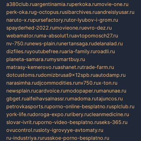
a380club.ru
argentinamia.ru
perkoka.ru
movie-one.ru
perk-oka.ru
g-octopus.ru
sibarchives.ru
andreislyusar.ru
naruto-x.ru
pursefactory.ru
tor-lyubov-i-grom.ru
spayderhed-2022.ru
movieone.ru
evro-dez.ru
webamator.ru
ma-absolut1.ru
avtopomosch27.ru
nv-750.ru
news-plain.ru
nertansaga.ru
delanalad.ru
dizfiles.ru
youtubefree.ru
aria-family.ru
roadli.ru
planeta-samara.ru
mysmartbuy.ru
matrasy-kemerovo.ru
ashanet.ru
trade-farm.ru
dotcustoms.ru
domizbrusa9x12spb.ru
autodamp.ru
narasimha.ru
djcommodities.ru
nv750.ru
x-ton.ru
newsplain.ru
cardvoice.ru
modopaper.ru
manunae.ru
gbget.ru
alfeihavsalnassr.ru
madoma.ru
tajuncos.ru
petrovkasports.ru
porno-online-besplatno.ru
splclub.ru
york-life.ru
doroga-expo.ru
ribery.ru
cleanmedicine.ru
slovar-ivrit.ru
porno-video-besplatno.ru
seks-365.ru
ovucontrol.ru
sloty-igrovyye-avtomaty.ru
ru-industriya.ru
russkoe-porno-besplatno.ru