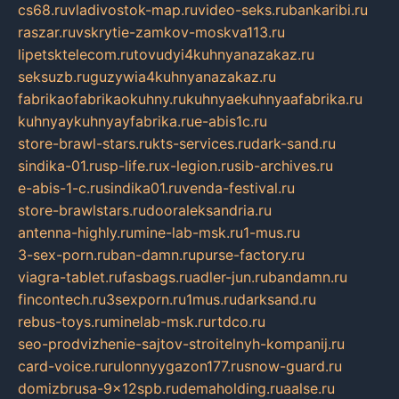
cs68.ru
vladivostok-map.ru
video-seks.ru
bankaribi.ru
raszar.ru
vskrytie-zamkov-moskva113.ru
lipetsktelecom.ru
tovudyi4kuhnyanazakaz.ru
seksuzb.ru
guzywia4kuhnyanazakaz.ru
fabrikaofabrikaokuhny.ru
kuhnyaekuhnyaafabrika.ru
kuhnyaykuhnyayfabrika.ru
e-abis1c.ru
store-brawl-stars.ru
kts-services.ru
dark-sand.ru
sindika-01.ru
sp-life.ru
x-legion.ru
sib-archives.ru
e-abis-1-c.ru
sindika01.ru
venda-festival.ru
store-brawlstars.ru
dooraleksandria.ru
antenna-highly.ru
mine-lab-msk.ru
1-mus.ru
3-sex-porn.ru
ban-damn.ru
purse-factory.ru
viagra-tablet.ru
fasbags.ru
adler-jun.ru
bandamn.ru
fincontech.ru
3sexporn.ru
1mus.ru
darksand.ru
rebus-toys.ru
minelab-msk.ru
rtdco.ru
seo-prodvizhenie-sajtov-stroitelnyh-kompanij.ru
card-voice.ru
rulonnyygazon177.ru
snow-guard.ru
domizbrusa-9x12spb.ru
demaholding.ru
aalse.ru