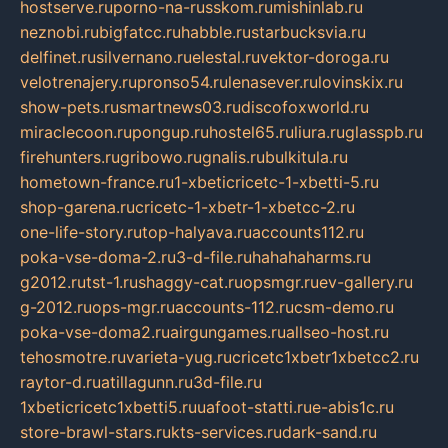
hostserve.ru
porno-na-russkom.ru
mishinlab.ru
neznobi.ru
bigfatcc.ru
habble.ru
starbucksvia.ru
delfinet.ru
silvernano.ru
elestal.ru
vektor-doroga.ru
velotrenajery.ru
pronso54.ru
lenasever.ru
lovinskix.ru
show-pets.ru
smartnews03.ru
discofoxworld.ru
miraclecoon.ru
pongup.ru
hostel65.ru
liura.ru
glasspb.ru
firehunters.ru
gribowo.ru
gnalis.ru
bulkitula.ru
hometown-france.ru
1-xbeticricetc-1-xbetti-5.ru
shop-garena.ru
cricetc-1-xbetr-1-xbetcc-2.ru
one-life-story.ru
top-halyava.ru
accounts112.ru
poka-vse-doma-2.ru
3-d-file.ru
hahahaharms.ru
g2012.ru
tst-1.ru
shaggy-cat.ru
opsmgr.ru
ev-gallery.ru
g-2012.ru
ops-mgr.ru
accounts-112.ru
csm-demo.ru
poka-vse-doma2.ru
airgungames.ru
allseo-host.ru
tehosmotre.ru
varieta-yug.ru
cricetc1xbetr1xbetcc2.ru
raytor-d.ru
atillagunn.ru
3d-file.ru
1xbeticricetc1xbetti5.ru
uafoot-statti.ru
e-abis1c.ru
store-brawl-stars.ru
kts-services.ru
dark-sand.ru