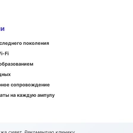
ми
следнего поколения
i-Fi
образованием
одных
урное сопровождение
аты на каждую ампулу
жа сияет. Рекомендую клинику.