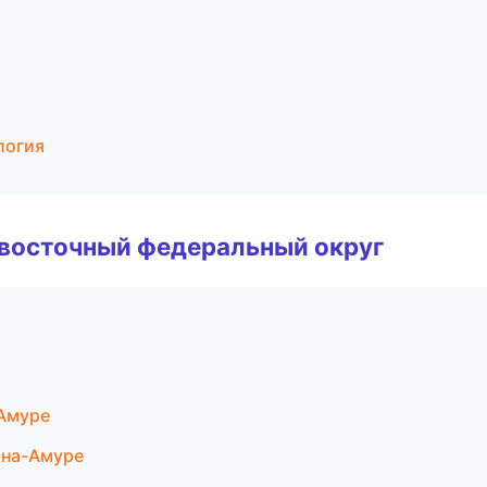
логия
евосточный федеральный округ
-Амуре
-на-Амуре