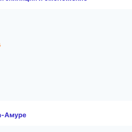
д
а-Амуре