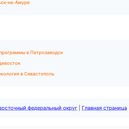
ьск-на-Амуре
 программы в Петрозаводск
адивосток
екология в Севастополь
евосточный федеральный округ
|
Главная страница