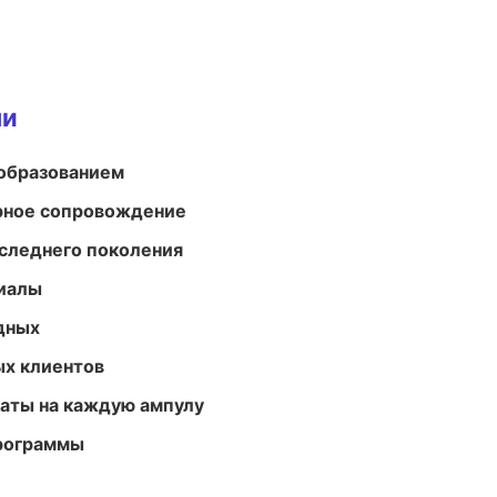
ми
образованием
урное сопровождение
следнего поколения
риалы
одных
ых клиентов
аты на каждую ампулу
программы