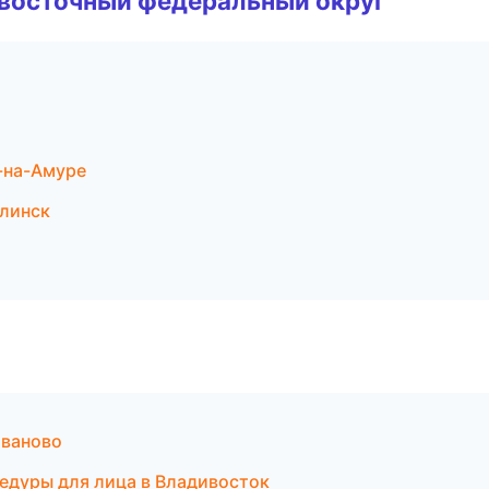
евосточный федеральный округ
-на-Амуре
алинск
Иваново
цедуры для лица в Владивосток