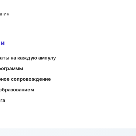
апия
ми
аты на каждую ампулу
программы
урное сопровождение
образованием
га