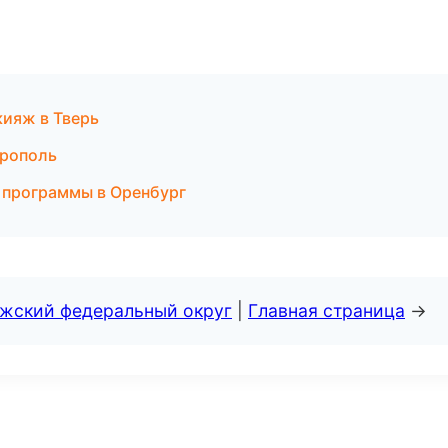
кияж в Тверь
врополь
е программы в Оренбург
лжский федеральный округ
|
Главная страница
→