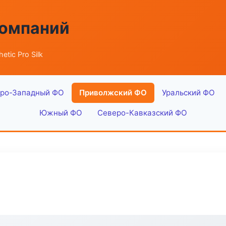
компаний
etic Pro Silk
ро-Западный ФО
Приволжский ФО
Уральский ФО
Южный ФО
Северо-Кавказский ФО