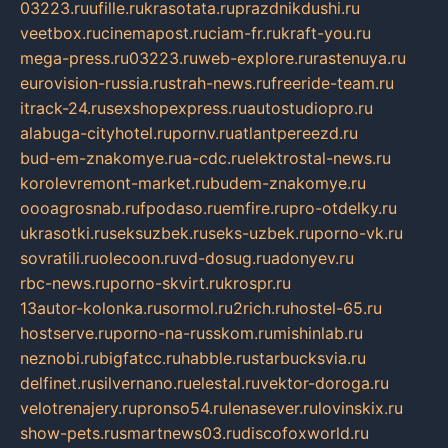
03223.ru
ufille.ru
krasotata.ru
prazdnikdushi.ru
veetbox.ru
cinemapost.ru
ciam-fr.ru
kraft-you.ru
mega-press.ru
03223.ru
web-explore.ru
rastenuya.ru
eurovision-russia.ru
strah-news.ru
freeride-team.ru
itrack-24.ru
sexshopexpress.ru
autostudiopro.ru
alabuga-cityhotel.ru
pornv.ru
atlantpereezd.ru
bud-em-znakomye.ru
a-cdc.ru
elektrostal-news.ru
korolevremont-market.ru
budem-znakomye.ru
oooagrosnab.ru
fpodaso.ru
emfire.ru
pro-otdelky.ru
ukrasotki.ru
seksuzbek.ru
seks-uzbek.ru
porno-vk.ru
sovratili.ru
olecoon.ru
vd-dosug.ru
adonyev.ru
rbc-news.ru
porno-skvirt.ru
krospr.ru
13autor-kolonka.ru
sormol.ru
2rich.ru
hostel-65.ru
hostserve.ru
porno-na-russkom.ru
mishinlab.ru
neznobi.ru
bigfatcc.ru
habble.ru
starbucksvia.ru
delfinet.ru
silvernano.ru
elestal.ru
vektor-doroga.ru
velotrenajery.ru
pronso54.ru
lenasever.ru
lovinskix.ru
show-pets.ru
smartnews03.ru
discofoxworld.ru