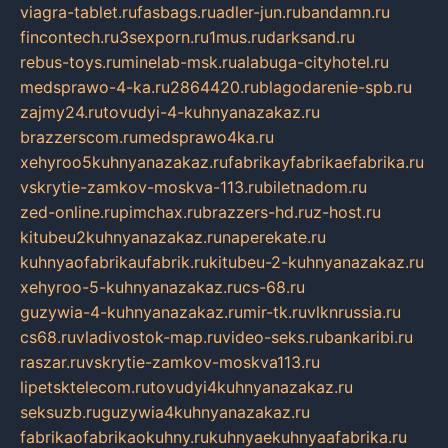
viagra-tablet.ru
fasbags.ru
adler-jun.ru
bandamn.ru
fincontech.ru
3sexporn.ru
1mus.ru
darksand.ru
rebus-toys.ru
minelab-msk.ru
alabuga-cityhotel.ru
medsprawo-4-ka.ru
2864420.ru
blagodarenie-spb.ru
zajmy24.ru
tovudyi-4-kuhnyanazakaz.ru
brazzerscom.ru
medsprawo4ka.ru
xehyroo5kuhnyanazakaz.ru
fabrikayfabrikaefabrika.ru
vskrytie-zamkov-moskva-113.ru
biletnadom.ru
zed-online.ru
pimchax.ru
brazzers-hd.ru
z-host.ru
kitubeu2kuhnyanazakaz.ru
naperekate.ru
kuhnyaofabrikaufabrik.ru
kitubeu-2-kuhnyanazakaz.ru
xehyroo-5-kuhnyanazakaz.ru
cs-68.ru
guzywia-4-kuhnyanazakaz.ru
mir-tk.ru
vlknrussia.ru
cs68.ru
vladivostok-map.ru
video-seks.ru
bankaribi.ru
raszar.ru
vskrytie-zamkov-moskva113.ru
lipetsktelecom.ru
tovudyi4kuhnyanazakaz.ru
seksuzb.ru
guzywia4kuhnyanazakaz.ru
fabrikaofabrikaokuhny.ru
kuhnyaekuhnyaafabrika.ru