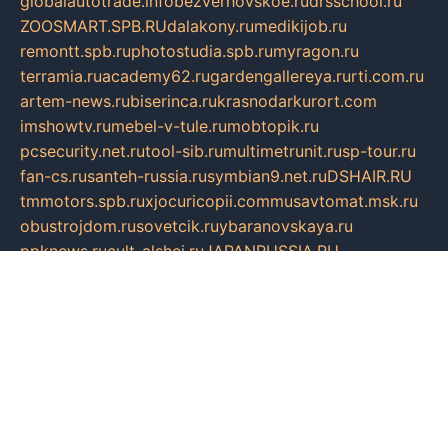
globalautotrade.info
bezverhovskoe.ru
drsschool.ru
ZOOSMART.SPB.RU
dalakony.ru
medikijob.ru
remontt.spb.ru
photostudia.spb.ru
myragon.ru
terramia.ru
academy62.ru
gardengallereya.ru
rti.com.ru
artem-news.ru
biserinca.ru
krasnodarkurort.com
imshowtv.ru
mebel-v-tule.ru
mobtopik.ru
pcsecurity.net.ru
tool-sib.ru
multimetrunit.ru
sp-tour.ru
fan-cs.ru
santeh-russia.ru
symbian9.net.ru
DSHAIR.RU
tmmotors.spb.ru
xjocuricopii.com
musavtomat.msk.ru
obustrojdom.ru
sovetcik.ru
ybaranovskaya.ru
ppknews.ru
cult-alshei.ru
JAPANRUSSIA.RU
proekciyamebel.ru
imper-finans.ru
rim.org.ru
glamourai.ru
brassminus.ru
zabor-pro.ru
ftn.pp.ru
dorogoe58.ru
laimengpacker.ru
kuzova-zapchasti.ru
sageerp.ru
taxodrom.ru
dsrazvitie.ru
hardcity.net.ru
ratinghomegames.ru
topservice25.ru
gubernyan.ru
gtglasslined.ru
ii4.ru
tssport.spb.ru
andorra24.com
blackwallstreet.ru
oboimos.ru
optim-doors.com.ru