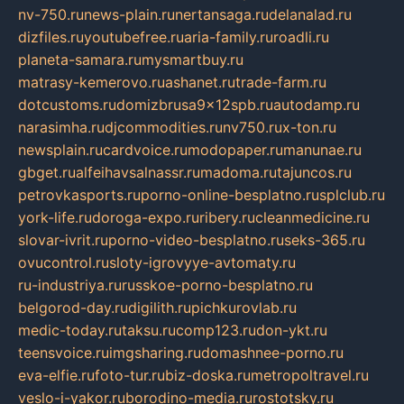
nv-750.ru
news-plain.ru
nertansaga.ru
delanalad.ru
dizfiles.ru
youtubefree.ru
aria-family.ru
roadli.ru
planeta-samara.ru
mysmartbuy.ru
matrasy-kemerovo.ru
ashanet.ru
trade-farm.ru
dotcustoms.ru
domizbrusa9x12spb.ru
autodamp.ru
narasimha.ru
djcommodities.ru
nv750.ru
x-ton.ru
newsplain.ru
cardvoice.ru
modopaper.ru
manunae.ru
gbget.ru
alfeihavsalnassr.ru
madoma.ru
tajuncos.ru
petrovkasports.ru
porno-online-besplatno.ru
splclub.ru
york-life.ru
doroga-expo.ru
ribery.ru
cleanmedicine.ru
slovar-ivrit.ru
porno-video-besplatno.ru
seks-365.ru
ovucontrol.ru
sloty-igrovyye-avtomaty.ru
ru-industriya.ru
russkoe-porno-besplatno.ru
belgorod-day.ru
digilith.ru
pichkurovlab.ru
medic-today.ru
taksu.ru
comp123.ru
don-ykt.ru
teensvoice.ru
imgsharing.ru
domashnee-porno.ru
eva-elfie.ru
foto-tur.ru
biz-doska.ru
metropoltravel.ru
veslo-i-yakor.ru
borodino-media.ru
rostotsky.ru