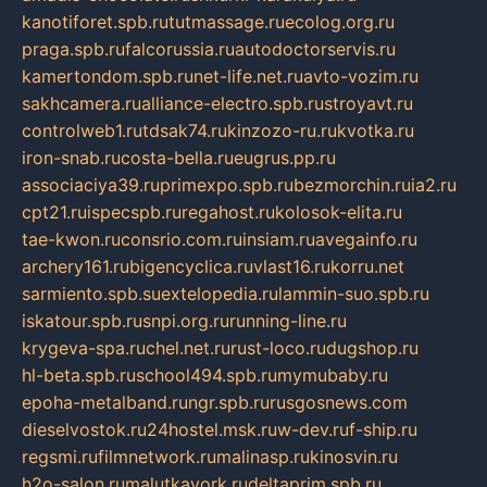
kanotiforet.spb.ru
tutmassage.ru
ecolog.org.ru
praga.spb.ru
falcorussia.ru
autodoctorservis.ru
kamertondom.spb.ru
net-life.net.ru
avto-vozim.ru
sakhcamera.ru
alliance-electro.spb.ru
stroyavt.ru
controlweb1.ru
tdsak74.ru
kinzozo-ru.ru
kvotka.ru
iron-snab.ru
costa-bella.ru
eugrus.pp.ru
associaciya39.ru
primexpo.spb.ru
bezmorchin.ru
ia2.ru
cpt21.ru
ispecspb.ru
regahost.ru
kolosok-elita.ru
tae-kwon.ru
consrio.com.ru
insiam.ru
avegainfo.ru
archery161.ru
bigencyclica.ru
vlast16.ru
korru.net
sarmiento.spb.su
extelopedia.ru
lammin-suo.spb.ru
iskatour.spb.ru
snpi.org.ru
running-line.ru
krygeva-spa.ru
chel.net.ru
rust-loco.ru
dugshop.ru
hl-beta.spb.ru
school494.spb.ru
mymubaby.ru
epoha-metalband.ru
ngr.spb.ru
rusgosnews.com
dieselvostok.ru
24hostel.msk.ru
w-dev.ru
f-ship.ru
regsmi.ru
filmnetwork.ru
malinasp.ru
kinosvin.ru
h2o-salon.ru
malutkayork.ru
deltaprim.spb.ru