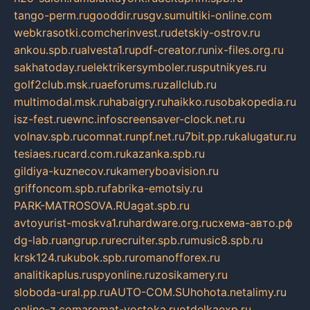
tango-perm.ru
gooddir.ru
sgv.su
multiki-online.com
webkrasotki.com
cherinvest.ru
detskiy-ostrov.ru
ankou.spb.ru
alvesta1.ru
pdf-creator.ru
nix-files.org.ru
sakhatoday.ru
elektrikersymboler.ru
sputnikyes.ru
golf2club.msk.ru
aeforums.ru
zallclub.ru
multimodal.msk.ru
habaigry.ru
haikko.ru
sobakopedia.ru
isz-fest.ru
ewnc.info
screensaver-clock.net.ru
volnav.spb.ru
comnat.ru
npf.net.ru
7bit.pp.ru
kalugatur.ru
tesiaes.ru
card.com.ru
kazanka.spb.ru
gildiya-kuznecov.ru
kameryboavision.ru
griffoncom.spb.ru
fabrika-emotsiy.ru
PARK-MATROSOVA.RU
agat.spb.ru
avtoyurist-moskva1.ru
hardware.org.ru
схема-авто.рф
dg-lab.ru
angrup.ru
recruiter.spb.ru
music8.spb.ru
krsk124.ru
kubok.spb.ru
romanofforex.ru
analitikaplus.ru
spyonline.ru
zosikamery.ru
sloboda-ural.pp.ru
AUTO-COM.SU
hohota.net
alimy.ru
online-z.com
aromat-vostoka.ru
otdelkaexp.ru