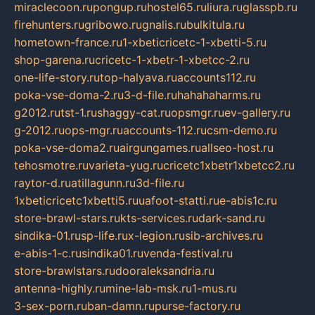
miraclecoon.ru
pongup.ru
hostel65.ru
liura.ru
glasspb.ru
firehunters.ru
gribowo.ru
gnalis.ru
bulkitula.ru
hometown-france.ru
1-xbeticricetc-1-xbetti-5.ru
shop-garena.ru
cricetc-1-xbetr-1-xbetcc-2.ru
one-life-story.ru
top-halyava.ru
accounts112.ru
poka-vse-doma-2.ru
3-d-file.ru
hahahaharms.ru
g2012.ru
tst-1.ru
shaggy-cat.ru
opsmgr.ru
ev-gallery.ru
g-2012.ru
ops-mgr.ru
accounts-112.ru
csm-demo.ru
poka-vse-doma2.ru
airgungames.ru
allseo-host.ru
tehosmotre.ru
varieta-yug.ru
cricetc1xbetr1xbetcc2.ru
raytor-d.ru
atillagunn.ru
3d-file.ru
1xbeticricetc1xbetti5.ru
uafoot-statti.ru
e-abis1c.ru
store-brawl-stars.ru
kts-services.ru
dark-sand.ru
sindika-01.ru
sp-life.ru
x-legion.ru
sib-archives.ru
e-abis-1-c.ru
sindika01.ru
venda-festival.ru
store-brawlstars.ru
dooraleksandria.ru
antenna-highly.ru
mine-lab-msk.ru
1-mus.ru
3-sex-porn.ru
ban-damn.ru
purse-factory.ru