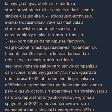
kuhnyaykuhnyayfabrika.ru
e-abis1c.ru
store-brawl-stars.ru
kts-services.ru
dark-sand.ru
sindika-01.ru
sp-life.ru
x-legion.ru
sib-archives.ru
e-abis-1-c.ru
sindika01.ru
venda-festival.ru
store-brawlstars.ru
dooraleksandria.ru
antenna-highly.ru
mine-lab-msk.ru
1-mus.ru
3-sex-porn.ru
ban-damn.ru
purse-factory.ru
viagra-tablet.ru
fasbags.ru
adler-jun.ru
bandamn.ru
fincontech.ru
3sexporn.ru
1mus.ru
darksand.ru
rebus-toys.ru
minelab-msk.ru
rtdco.ru
seo-prodvizhenie-sajtov-stroitelnyh-kompanij.ru
card-voice.ru
rulonnyygazon177.ru
snow-guard.ru
domizbrusa-9x12spb.ru
demaholding.ru
aalse.ru
a380club.ru
argentinamia.ru
perkoka.ru
movie-one.ru
perk-oka.ru
g-octopus.ru
sibarchives.ru
andreislyusar.ru
naruto-x.ru
pursefactory.ru
tor-lyubov-i-grom.ru
spayderhed-2022.ru
movieone.ru
evro-dez.ru
webamator.ru
ma-absolut1.ru
avtopomosch27.ru