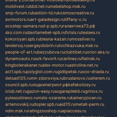
mobilvest.ru
bbd.net.ru
mebelshop.msk.ru
smp-forum.ru
bastion-td.ru
kosmoscreative.ru
avrmotors.ru
art-galadesign.ru
tiffany-c.ru
ecostep-samara.ru
d-p.spb.ru
галактика73.рф
sko.com.ru
davitamebel-spb.ru
fotsis.ru
tesiaes.ru
kokoroyari.spb.ru
blesna-kazan.ru
mossilver.ru
lenderoq.ru
sergeydobrin.ru
tochkazvuka.msk.ru
people-of-art.ru
bezzubova.ru
clubtibet.ru
orior-aks.ru
dynamoauto.ru
szk-favorit.ru
carlines.ru
flatnsk.ru
kingbolenskaner.ru
alex-motor.ru
astroline.net.ru
act1.spb.ru
polyglot.com.ru
gidlipetsk.ru
ooo-driada.ru
detsad125.ru
mir-zdoroviya.ru
bruslanovo.ru
siterem.ru
council.spb.ru
лодкипатриот.рф
kafekolizey.ru
iclub.net.ru
gazon-easy.ru
sugarepilekb.ru
grinox.ru
pylesostineco.ru
msts-ozarenie.ru
kameryjooan.ru
artemovskij.ru
dopler.spb.ru
aid70.ru
metall-perm.ru
ndm.msk.ru
ratingzooshop.ru
apiaccess.ru