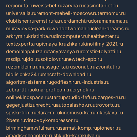
regionufa.ru
weiss-bet.ru
zaryna.ru
casinotablet.ru
universalia.ru
remont-mebeli-moscow.ru
termomur.ru
clubfisher.ru
remstirufa.ru
erdamchi.ru
doramamama.ru
muraviovka-park.ru
worldofwoman.ru
clean-dreams.ru
arkrym.ru
kristinita.ru
dircomputer.ru
healthenter.ru
textexperts.ru
pivnaya-kruzhka.ru
kinofilmy-2021.ru
demolalapaluza.ru
tanyavanya.ru
remstir-tolyatti.ru
msdip.ru
jdol.ru
sokolovr.ru
newtech-spb.ru
rezemkleim.ru
massage-tai.ru
seonub.ru
zvonitut.ru
biolisichka24.ru
mncraft-download.ru
algoritm-sistema.ru
godflesh.ru
ru-industria.ru
zebra-tlt.ru
okna-proficom.ru
erynok.ru
onlinekinospace.ru
startupstudio-fefu.ru
zarges-ru.ru
gegenjustizunrecht.ru
autobalashov.ru
utrovortu.ru
spiski-firm.ru
elara-m.ru
kinomusorka.ru
mkcslava.ru
2bets.ru
vintovoykompressor.ru
birminghamvsfulham.ru
sarmat-komp.ru
pioneeri.ru
amadis-chocolate.ru
shkurki-karakulya.ru