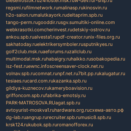
dieselvostok.ru
24hostel.msk.ru
w-dev.ru
f-ship.ru
regsmi.ru
filmnetwork.ru
malinasp.ru
kinosvin.ru
h2o-salon.ru
malutkayork.ru
deltaprim.spb.ru
tango-perm.ru
gooddir.ru
sgv.su
multiki-online.com
webkrasotki.com
cherinvest.ru
detskiy-ostrov.ru
ankou.spb.ru
alvesta1.ru
pdf-creator.ru
nix-files.org.ru
sakhatoday.ru
elektrikersymboler.ru
sputnikyes.ru
golf2club.msk.ru
aeforums.ru
zallclub.ru
multimodal.msk.ru
habaigry.ru
haikko.ru
sobakopedia.ru
isz-fest.ru
ewnc.info
screensaver-clock.net.ru
volnav.spb.ru
comnat.ru
npf.net.ru
7bit.pp.ru
kalugatur.ru
tesiaes.ru
card.com.ru
kazanka.spb.ru
gildiya-kuznecov.ru
kameryboavision.ru
griffoncom.spb.ru
fabrika-emotsiy.ru
PARK-MATROSOVA.RU
agat.spb.ru
avtoyurist-moskva1.ru
hardware.org.ru
схема-авто.рф
dg-lab.ru
angrup.ru
recruiter.spb.ru
music8.spb.ru
krsk124.ru
kubok.spb.ru
romanofforex.ru