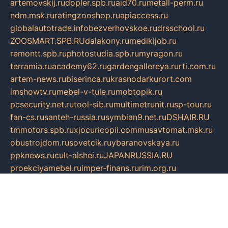
artemovskij.ru
dopler.spb.ru
aid70.ru
metall-perm.ru
ndm.msk.ru
ratingzooshop.ru
apiaccess.ru
globalautotrade.info
bezverhovskoe.ru
drsschool.ru
ZOOSMART.SPB.RU
dalakony.ru
medikijob.ru
remontt.spb.ru
photostudia.spb.ru
myragon.ru
terramia.ru
academy62.ru
gardengallereya.ru
rti.com.ru
artem-news.ru
biserinca.ru
krasnodarkurort.com
imshowtv.ru
mebel-v-tule.ru
mobtopik.ru
pcsecurity.net.ru
tool-sib.ru
multimetrunit.ru
sp-tour.ru
fan-cs.ru
santeh-russia.ru
symbian9.net.ru
DSHAIR.RU
tmmotors.spb.ru
xjocuricopii.com
musavtomat.msk.ru
obustrojdom.ru
sovetcik.ru
ybaranovskaya.ru
ppknews.ru
cult-alshei.ru
JAPANRUSSIA.RU
proekciyamebel.ru
imper-finans.ru
rim.org.ru
glamourai.ru
brassminus.ru
zabor-pro.ru
ftn.pp.ru
dorogoe58.ru
laimengpacker.ru
kuzova-zapchasti.ru
sageerp.ru
taxodrom.ru
dsrazvitie.ru
hardcity.net.ru
ratinghomegames.ru
topservice25.ru
gubernyan.ru