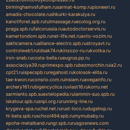
birminghamvsfulham.ru
sarmat-komp.ru
pioneeri.ru
amadis-chocolate.ru
shkurki-karakulya.ru
kanotiforet.spb.ru
tutmassage.ru
ecolog.org.ru
praga.spb.ru
falcorussia.ru
autodoctorservis.ru
kamertondom.spb.ru
net-life.net.ru
avto-vozim.ru
sakhcamera.ru
alliance-electro.spb.ru
stroyavt.ru
controlweb1.ru
tdsak74.ru
kinzozo-ru.ru
kvotka.ru
iron-snab.ru
costa-bella.ru
eugrus.pp.ru
associaciya39.ru
primexpo.spb.ru
bezmorchin.ru
ia2.ru
cpt21.ru
ispecspb.ru
regahost.ru
kolosok-elita.ru
tae-kwon.ru
consrio.com.ru
insiam.ru
avegainfo.ru
archery161.ru
bigencyclica.ru
vlast16.ru
korru.net
sarmiento.spb.su
extelopedia.ru
lammin-suo.spb.ru
iskatour.spb.ru
snpi.org.ru
running-line.ru
krygeva-spa.ru
chel.net.ru
rust-loco.ru
dugshop.ru
hl-beta.spb.ru
school494.spb.ru
mymubaby.ru
epoha-metalband.ru
ngr.spb.ru
rusgosnews.com