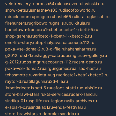
velotrenajery.ru
pronso54.ru
lenasever.ru
lovinskix.ru
show-pets.ru
smartnews03.ru
discofoxworld.ru
miraclecoon.ru
pongup.ru
hostel65.ru
liura.ru
glasspb.ru
firehunters.ru
gribowo.ru
gnalis.ru
bulkitula.ru
hometown-france.ru
1-xbeticricetc-1-xbetti-5.ru
shop-garena.ru
cricetc-1-xbetr-1-xbetcc-2.ru
one-life-story.ru
top-halyava.ru
accounts112.ru
poka-vse-doma-2.ru
3-d-file.ru
hahahaharms.ru
g2012.ru
tst-1.ru
shaggy-cat.ru
opsmgr.ru
ev-gallery.ru
g-2012.ru
ops-mgr.ru
accounts-112.ru
csm-demo.ru
poka-vse-doma2.ru
airgungames.ru
allseo-host.ru
tehosmotre.ru
varieta-yug.ru
cricetc1xbetr1xbetcc2.ru
raytor-d.ru
atillagunn.ru
3d-file.ru
1xbeticricetc1xbetti5.ru
uafoot-statti.ru
e-abis1c.ru
store-brawl-stars.ru
kts-services.ru
dark-sand.ru
sindika-01.ru
sp-life.ru
x-legion.ru
sib-archives.ru
e-abis-1-c.ru
sindika01.ru
venda-festival.ru
store-brawlstars.ru
dooraleksandria.ru