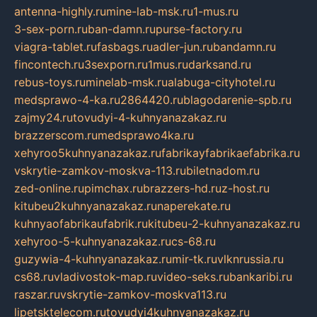
antenna-highly.ru
mine-lab-msk.ru
1-mus.ru
3-sex-porn.ru
ban-damn.ru
purse-factory.ru
viagra-tablet.ru
fasbags.ru
adler-jun.ru
bandamn.ru
fincontech.ru
3sexporn.ru
1mus.ru
darksand.ru
rebus-toys.ru
minelab-msk.ru
alabuga-cityhotel.ru
medsprawo-4-ka.ru
2864420.ru
blagodarenie-spb.ru
zajmy24.ru
tovudyi-4-kuhnyanazakaz.ru
brazzerscom.ru
medsprawo4ka.ru
xehyroo5kuhnyanazakaz.ru
fabrikayfabrikaefabrika.ru
vskrytie-zamkov-moskva-113.ru
biletnadom.ru
zed-online.ru
pimchax.ru
brazzers-hd.ru
z-host.ru
kitubeu2kuhnyanazakaz.ru
naperekate.ru
kuhnyaofabrikaufabrik.ru
kitubeu-2-kuhnyanazakaz.ru
xehyroo-5-kuhnyanazakaz.ru
cs-68.ru
guzywia-4-kuhnyanazakaz.ru
mir-tk.ru
vlknrussia.ru
cs68.ru
vladivostok-map.ru
video-seks.ru
bankaribi.ru
raszar.ru
vskrytie-zamkov-moskva113.ru
lipetsktelecom.ru
tovudyi4kuhnyanazakaz.ru