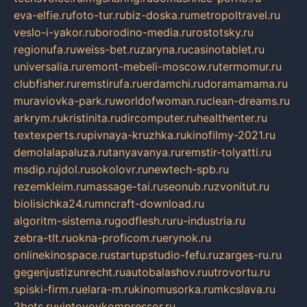
eva-elfie.ru
foto-tur.ru
biz-doska.ru
metropoltravel.ru
veslo-i-yakor.ru
borodino-media.ru
rostotsky.ru
regionufa.ru
weiss-bet.ru
zaryna.ru
casinotablet.ru
universalia.ru
remont-mebeli-moscow.ru
termomur.ru
clubfisher.ru
remstirufa.ru
erdamchi.ru
doramamama.ru
muraviovka-park.ru
worldofwoman.ru
clean-dreams.ru
arkrym.ru
kristinita.ru
dircomputer.ru
healthenter.ru
textexperts.ru
pivnaya-kruzhka.ru
kinofilmy-2021.ru
demolalapaluza.ru
tanyavanya.ru
remstir-tolyatti.ru
msdip.ru
jdol.ru
sokolovr.ru
newtech-spb.ru
rezemkleim.ru
massage-tai.ru
seonub.ru
zvonitut.ru
biolisichka24.ru
mncraft-download.ru
algoritm-sistema.ru
godflesh.ru
ru-industria.ru
zebra-tlt.ru
okna-proficom.ru
erynok.ru
onlinekinospace.ru
startupstudio-fefu.ru
zarges-ru.ru
gegenjustizunrecht.ru
autobalashov.ru
utrovortu.ru
spiski-firm.ru
elara-m.ru
kinomusorka.ru
mkcslava.ru
2bets.ru
vintovoykompressor.ru