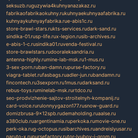
seksuzb.ru
guzywia4kuhnyanazakaz.ru
fabrikaofabrikaokuhny.ru
kuhnyaekuhnyaafabrika.ru
kuhnyaykuhnyayfabrika.ru
e-abis1c.ru
store-brawl-stars.ru
kts-services.ru
dark-sand.ru
sindika-01.ru
sp-life.ru
x-legion.ru
sib-archives.ru
e-abis-1-c.ru
sindika01.ru
venda-festival.ru
store-brawlstars.ru
dooraleksandria.ru
antenna-highly.ru
mine-lab-msk.ru
1-mus.ru
3-sex-porn.ru
ban-damn.ru
purse-factory.ru
viagra-tablet.ru
fasbags.ru
adler-jun.ru
bandamn.ru
fincontech.ru
3sexporn.ru
1mus.ru
darksand.ru
rebus-toys.ru
minelab-msk.ru
rtdco.ru
seo-prodvizhenie-sajtov-stroitelnyh-kompanij.ru
card-voice.ru
rulonnyygazon177.ru
snow-guard.ru
domizbrusa-9x12spb.ru
demaholding.ru
aalse.ru
a380club.ru
argentinamia.ru
perkoka.ru
movie-one.ru
perk-oka.ru
g-octopus.ru
sibarchives.ru
andreislyusar.ru
naruto-x.ru
pursefactory.ru
tor-lyubov-i-grom.ru