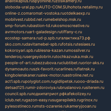
analitikaplus.ru
spyonline.ru
zosikamery.ru
sloboda-ural.pp.ru
AUTO-COM.SU
hohota.net
alimy.ru
online-z.com
aromat-vostoka.ru
otdelkaexp.ru
mobilvest.ru
bbd.net.ru
mebelshop.msk.ru
smp-forum.ru
bastion-td.ru
kosmoscreative.ru
avrmotors.ru
art-galadesign.ru
tiffany-c.ru
ecostep-samara.ru
d-p.spb.ru
галактика73.рф
sko.com.ru
davitamebel-spb.ru
fotsis.ru
tesiaes.ru
kokoroyari.spb.ru
blesna-kazan.ru
mossilver.ru
lenderoq.ru
sergeydobrin.ru
tochkazvuka.msk.ru
people-of-art.ru
bezzubova.ru
clubtibet.ru
orior-aks.ru
dynamoauto.ru
szk-favorit.ru
carlines.ru
flatnsk.ru
kingbolenskaner.ru
alex-motor.ru
astroline.net.ru
act1.spb.ru
polyglot.com.ru
gidlipetsk.ru
ooo-driada.ru
detsad125.ru
mir-zdoroviya.ru
bruslanovo.ru
siterem.ru
council.spb.ru
лодкипатриот.рф
kafekolizey.ru
iclub.net.ru
gazon-easy.ru
sugarepilekb.ru
grinox.ru
pylesostineco.ru
msts-ozarenie.ru
kameryjooan.ru