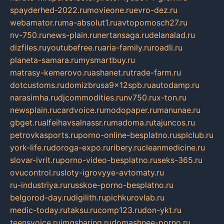
spayderhed-2022.ru
movieone.ru
evro-dez.ru
webamator.ru
ma-absolut1.ru
avtopomosch27.ru
nv-750.ru
news-plain.ru
nertansaga.ru
delanalad.ru
dizfiles.ru
youtubefree.ru
aria-family.ru
roadli.ru
planeta-samara.ru
mysmartbuy.ru
matrasy-kemerovo.ru
ashanet.ru
trade-farm.ru
dotcustoms.ru
domizbrusa9x12spb.ru
autodamp.ru
narasimha.ru
djcommodities.ru
nv750.ru
x-ton.ru
newsplain.ru
cardvoice.ru
modopaper.ru
manunae.ru
gbget.ru
alfeihavsalnassr.ru
madoma.ru
tajuncos.ru
petrovkasports.ru
porno-online-besplatno.ru
splclub.ru
york-life.ru
doroga-expo.ru
ribery.ru
cleanmedicine.ru
slovar-ivrit.ru
porno-video-besplatno.ru
seks-365.ru
ovucontrol.ru
sloty-igrovyye-avtomaty.ru
ru-industriya.ru
russkoe-porno-besplatno.ru
belgorod-day.ru
digilith.ru
pichkurovlab.ru
medic-today.ru
taksu.ru
comp123.ru
don-ykt.ru
teensvoice.ru
imgsharing.ru
domashnee-porno.ru