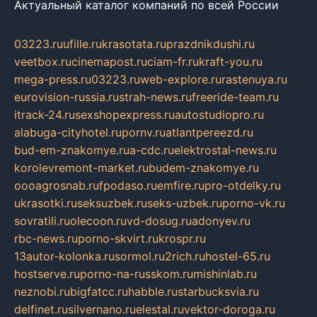
Актуальный каталог компаний по всей России
03223.ru
ufille.ru
krasotata.ru
prazdnikdushi.ru
veetbox.ru
cinemapost.ru
ciam-fr.ru
kraft-you.ru
mega-press.ru
03223.ru
web-explore.ru
rastenuya.ru
eurovision-russia.ru
strah-news.ru
freeride-team.ru
itrack-24.ru
sexshopexpress.ru
autostudiopro.ru
alabuga-cityhotel.ru
pornv.ru
atlantpereezd.ru
bud-em-znakomye.ru
a-cdc.ru
elektrostal-news.ru
korolevremont-market.ru
budem-znakomye.ru
oooagrosnab.ru
fpodaso.ru
emfire.ru
pro-otdelky.ru
ukrasotki.ru
seksuzbek.ru
seks-uzbek.ru
porno-vk.ru
sovratili.ru
olecoon.ru
vd-dosug.ru
adonyev.ru
rbc-news.ru
porno-skvirt.ru
krospr.ru
13autor-kolonka.ru
sormol.ru
2rich.ru
hostel-65.ru
hostserve.ru
porno-na-russkom.ru
mishinlab.ru
neznobi.ru
bigfatcc.ru
habble.ru
starbucksvia.ru
delfinet.ru
silvernano.ru
elestal.ru
vektor-doroga.ru