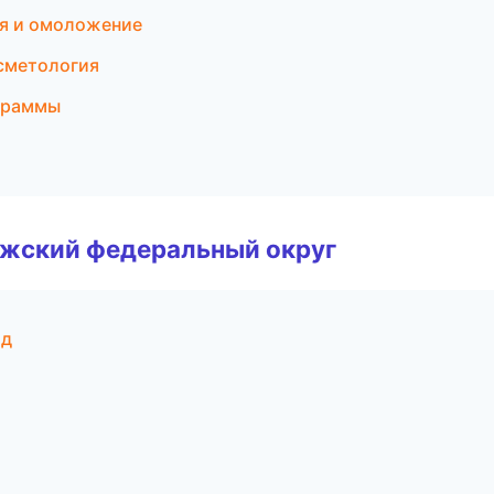
ия и омоложение
осметология
ограммы
лжский федеральный округ
од