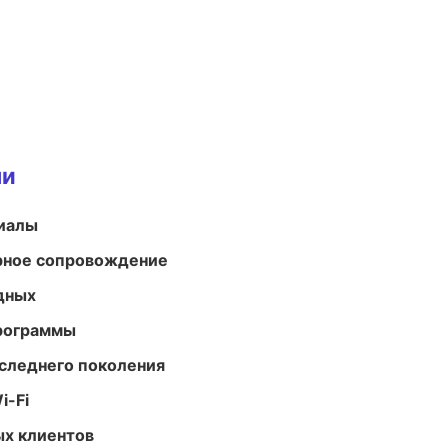
ми
риалы
урное сопровождение
одных
программы
следнего поколения
i-Fi
ых клиентов