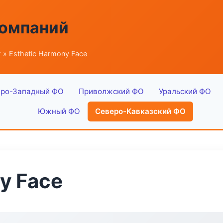
компаний
г
» Esthetic Harmony Face
ро-Западный ФО
Приволжский ФО
Уральский ФО
Южный ФО
Северо-Кавказский ФО
y Face