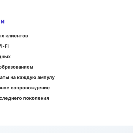
ми
ых клиентов
i-Fi
одных
образованием
аты на каждую ампулу
урное сопровождение
следнего поколения