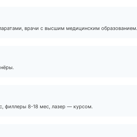
паратами, врачи с высшим медицинским образованием
тнёры.
с, филлеры 8-18 мес, лазер — курсом.