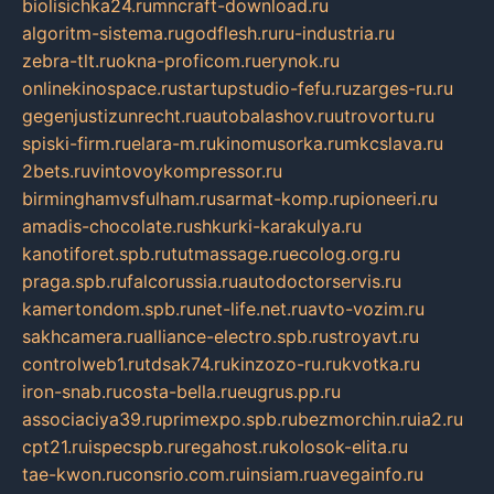
biolisichka24.ru
mncraft-download.ru
algoritm-sistema.ru
godflesh.ru
ru-industria.ru
zebra-tlt.ru
okna-proficom.ru
erynok.ru
onlinekinospace.ru
startupstudio-fefu.ru
zarges-ru.ru
gegenjustizunrecht.ru
autobalashov.ru
utrovortu.ru
spiski-firm.ru
elara-m.ru
kinomusorka.ru
mkcslava.ru
2bets.ru
vintovoykompressor.ru
birminghamvsfulham.ru
sarmat-komp.ru
pioneeri.ru
amadis-chocolate.ru
shkurki-karakulya.ru
kanotiforet.spb.ru
tutmassage.ru
ecolog.org.ru
praga.spb.ru
falcorussia.ru
autodoctorservis.ru
kamertondom.spb.ru
net-life.net.ru
avto-vozim.ru
sakhcamera.ru
alliance-electro.spb.ru
stroyavt.ru
controlweb1.ru
tdsak74.ru
kinzozo-ru.ru
kvotka.ru
iron-snab.ru
costa-bella.ru
eugrus.pp.ru
associaciya39.ru
primexpo.spb.ru
bezmorchin.ru
ia2.ru
cpt21.ru
ispecspb.ru
regahost.ru
kolosok-elita.ru
tae-kwon.ru
consrio.com.ru
insiam.ru
avegainfo.ru