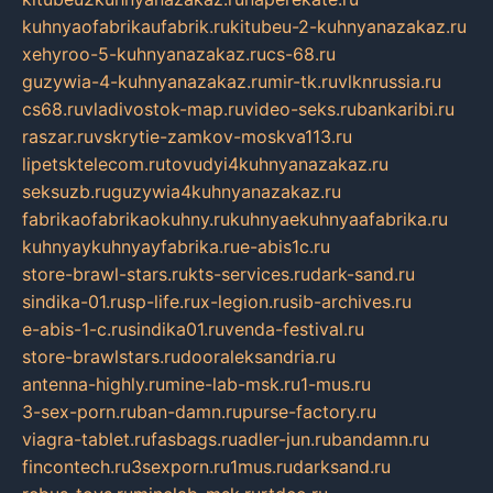
kuhnyaofabrikaufabrik.ru
kitubeu-2-kuhnyanazakaz.ru
xehyroo-5-kuhnyanazakaz.ru
cs-68.ru
guzywia-4-kuhnyanazakaz.ru
mir-tk.ru
vlknrussia.ru
cs68.ru
vladivostok-map.ru
video-seks.ru
bankaribi.ru
raszar.ru
vskrytie-zamkov-moskva113.ru
lipetsktelecom.ru
tovudyi4kuhnyanazakaz.ru
seksuzb.ru
guzywia4kuhnyanazakaz.ru
fabrikaofabrikaokuhny.ru
kuhnyaekuhnyaafabrika.ru
kuhnyaykuhnyayfabrika.ru
e-abis1c.ru
store-brawl-stars.ru
kts-services.ru
dark-sand.ru
sindika-01.ru
sp-life.ru
x-legion.ru
sib-archives.ru
e-abis-1-c.ru
sindika01.ru
venda-festival.ru
store-brawlstars.ru
dooraleksandria.ru
antenna-highly.ru
mine-lab-msk.ru
1-mus.ru
3-sex-porn.ru
ban-damn.ru
purse-factory.ru
viagra-tablet.ru
fasbags.ru
adler-jun.ru
bandamn.ru
fincontech.ru
3sexporn.ru
1mus.ru
darksand.ru