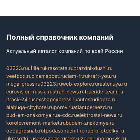
Полный справочник компаний
Актуальный каталог компаний по всей России
03223.ru
ufille.ru
krasotata.ru
prazdnikdushi.ru
veetbox.ru
cinemapost.ru
ciam-fr.ru
kraft-you.ru
mega-press.ru
03223.ru
web-explore.ru
rastenuya.ru
eurovision-russia.ru
strah-news.ru
freeride-team.ru
itrack-24.ru
sexshopexpress.ru
autostudiopro.ru
alabuga-cityhotel.ru
pornv.ru
atlantpereezd.ru
bud-em-znakomye.ru
a-cdc.ru
elektrostal-news.ru
korolevremont-market.ru
budem-znakomye.ru
oooagrosnab.ru
fpodaso.ru
emfire.ru
pro-otdelky.ru
ukrasotki.ru
seksuzbek.ru
seks-uzbek.ru
porno-vk.ru