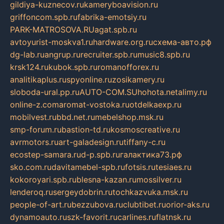
gildiya-kuznecov.ru
kameryboavision.ru
griffoncom.spb.ru
fabrika-emotsiy.ru
PARK-MATROSOVA.RU
agat.spb.ru
avtoyurist-moskva1.ru
hardware.org.ru
схема-авто.рф
dg-lab.ru
angrup.ru
recruiter.spb.ru
music8.spb.ru
krsk124.ru
kubok.spb.ru
romanofforex.ru
analitikaplus.ru
spyonline.ru
zosikamery.ru
sloboda-ural.pp.ru
AUTO-COM.SU
hohota.net
alimy.ru
online-z.com
aromat-vostoka.ru
otdelkaexp.ru
mobilvest.ru
bbd.net.ru
mebelshop.msk.ru
smp-forum.ru
bastion-td.ru
kosmoscreative.ru
avrmotors.ru
art-galadesign.ru
tiffany-c.ru
ecostep-samara.ru
d-p.spb.ru
галактика73.рф
sko.com.ru
davitamebel-spb.ru
fotsis.ru
tesiaes.ru
kokoroyari.spb.ru
blesna-kazan.ru
mossilver.ru
lenderoq.ru
sergeydobrin.ru
tochkazvuka.msk.ru
people-of-art.ru
bezzubova.ru
clubtibet.ru
orior-aks.ru
dynamoauto.ru
szk-favorit.ru
carlines.ru
flatnsk.ru