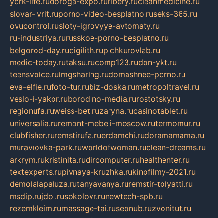
york-life.ru
doroga-expo.ru
ribery.ru
cleanmedicine.ru
slovar-ivrit.ru
porno-video-besplatno.ru
seks-365.ru
ovucontrol.ru
sloty-igrovyye-avtomaty.ru
ru-industriya.ru
russkoe-porno-besplatno.ru
belgorod-day.ru
digilith.ru
pichkurovlab.ru
medic-today.ru
taksu.ru
comp123.ru
don-ykt.ru
teensvoice.ru
imgsharing.ru
domashnee-porno.ru
eva-elfie.ru
foto-tur.ru
biz-doska.ru
metropoltravel.ru
veslo-i-yakor.ru
borodino-media.ru
rostotsky.ru
regionufa.ru
weiss-bet.ru
zaryna.ru
casinotablet.ru
universalia.ru
remont-mebeli-moscow.ru
termomur.ru
clubfisher.ru
remstirufa.ru
erdamchi.ru
doramamama.ru
muraviovka-park.ru
worldofwoman.ru
clean-dreams.ru
arkrym.ru
kristinita.ru
dircomputer.ru
healthenter.ru
textexperts.ru
pivnaya-kruzhka.ru
kinofilmy-2021.ru
demolalapaluza.ru
tanyavanya.ru
remstir-tolyatti.ru
msdip.ru
jdol.ru
sokolovr.ru
newtech-spb.ru
rezemkleim.ru
massage-tai.ru
seonub.ru
zvonitut.ru