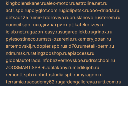
kingbolenskaner.ru
alex-motor.ru
astroline.net.ru
act1.spb.ru
polyglot.com.ru
gidlipetsk.ru
ooo-driada.ru
detsad125.ru
mir-zdoroviya.ru
bruslanovo.ru
siterem.ru
council.spb.ru
лодкипатриот.рф
kafekolizey.ru
iclub.net.ru
gazon-easy.ru
sugarepilekb.ru
grinox.ru
pylesostineco.ru
msts-ozarenie.ru
kameryjooan.ru
artemovskij.ru
dopler.spb.ru
aid70.ru
metall-perm.ru
ndm.msk.ru
ratingzooshop.ru
apiaccess.ru
globalautotrade.info
bezverhovskoe.ru
drsschool.ru
ZOOSMART.SPB.RU
dalakony.ru
medikijob.ru
remontt.spb.ru
photostudia.spb.ru
myragon.ru
terramia.ru
academy62.ru
gardengallereya.ru
rti.com.ru
artem-news.ru
biserinca.ru
krasnodarkurort.com
imshowtv.ru
mebel-v-tule.ru
mobtopik.ru
pcsecurity.net.ru
tool-sib.ru
multimetrunit.ru
sp-tour.ru
fan-cs.ru
santeh-russia.ru
symbian9.net.ru
DSHAIR.RU
tmmotors.spb.ru
xjocuricopii.com
musavtomat.msk.ru
obustrojdom.ru
sovetcik.ru
ybaranovskaya.ru