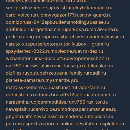
rebus-toys.ru
minelab-msk.ru
rtdco.ru
seo-prodvizhenie-sajtov-stroitelnyh-kompanij.ru
card-voice.ru
rulonnyygazon177.ru
snow-guard.ru
domizbrusa-9x12spb.ru
demaholding.ru
aalse.ru
a380club.ru
argentinamia.ru
perkoka.ru
movie-one.ru
perk-oka.ru
g-octopus.ru
sibarchives.ru
andreislyusar.ru
naruto-x.ru
pursefactory.ru
tor-lyubov-i-grom.ru
spayderhed-2022.ru
movieone.ru
evro-dez.ru
webamator.ru
ma-absolut1.ru
avtopomosch27.ru
nv-750.ru
news-plain.ru
nertansaga.ru
delanalad.ru
dizfiles.ru
youtubefree.ru
aria-family.ru
roadli.ru
planeta-samara.ru
mysmartbuy.ru
matrasy-kemerovo.ru
ashanet.ru
trade-farm.ru
dotcustoms.ru
domizbrusa9x12spb.ru
autodamp.ru
narasimha.ru
djcommodities.ru
nv750.ru
x-ton.ru
newsplain.ru
cardvoice.ru
modopaper.ru
manunae.ru
gbget.ru
alfeihavsalnassr.ru
madoma.ru
tajuncos.ru
petrovkasports.ru
porno-online-besplatno.ru
splclub.ru