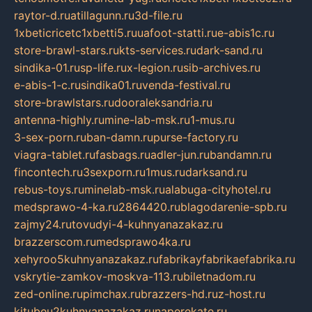
raytor-d.ru
atillagunn.ru
3d-file.ru
1xbeticricetc1xbetti5.ru
uafoot-statti.ru
e-abis1c.ru
store-brawl-stars.ru
kts-services.ru
dark-sand.ru
sindika-01.ru
sp-life.ru
x-legion.ru
sib-archives.ru
e-abis-1-c.ru
sindika01.ru
venda-festival.ru
store-brawlstars.ru
dooraleksandria.ru
antenna-highly.ru
mine-lab-msk.ru
1-mus.ru
3-sex-porn.ru
ban-damn.ru
purse-factory.ru
viagra-tablet.ru
fasbags.ru
adler-jun.ru
bandamn.ru
fincontech.ru
3sexporn.ru
1mus.ru
darksand.ru
rebus-toys.ru
minelab-msk.ru
alabuga-cityhotel.ru
medsprawo-4-ka.ru
2864420.ru
blagodarenie-spb.ru
zajmy24.ru
tovudyi-4-kuhnyanazakaz.ru
brazzerscom.ru
medsprawo4ka.ru
xehyroo5kuhnyanazakaz.ru
fabrikayfabrikaefabrika.ru
vskrytie-zamkov-moskva-113.ru
biletnadom.ru
zed-online.ru
pimchax.ru
brazzers-hd.ru
z-host.ru
kitubeu2kuhnyanazakaz.ru
naperekate.ru