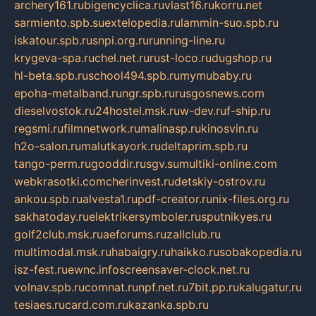
archery161.ru
bigencyclica.ru
vlast16.ru
korru.net
sarmiento.spb.su
extelopedia.ru
lammin-suo.spb.ru
iskatour.spb.ru
snpi.org.ru
running-line.ru
krygeva-spa.ru
chel.net.ru
rust-loco.ru
dugshop.ru
hl-beta.spb.ru
school494.spb.ru
mymubaby.ru
epoha-metalband.ru
ngr.spb.ru
rusgosnews.com
dieselvostok.ru
24hostel.msk.ru
w-dev.ru
f-ship.ru
regsmi.ru
filmnetwork.ru
malinasp.ru
kinosvin.ru
h2o-salon.ru
malutkayork.ru
deltaprim.spb.ru
tango-perm.ru
gooddir.ru
sgv.su
multiki-online.com
webkrasotki.com
cherinvest.ru
detskiy-ostrov.ru
ankou.spb.ru
alvesta1.ru
pdf-creator.ru
nix-files.org.ru
sakhatoday.ru
elektrikersymboler.ru
sputnikyes.ru
golf2club.msk.ru
aeforums.ru
zallclub.ru
multimodal.msk.ru
habaigry.ru
haikko.ru
sobakopedia.ru
isz-fest.ru
ewnc.info
screensaver-clock.net.ru
volnav.spb.ru
comnat.ru
npf.net.ru
7bit.pp.ru
kalugatur.ru
tesiaes.ru
card.com.ru
kazanka.spb.ru