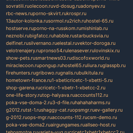
sovratili.ru
olecoon.ru
vd-dosug.ru
adonyev.ru
rbc-news.ru
porno-skvirt.ru
krospr.ru
13autor-kolonka.ru
sormol.ru
2rich.ru
hostel-65.ru
hostserve.ru
porno-na-russkom.ru
mishinlab.ru
neznobi.ru
bigfatcc.ru
habble.ru
starbucksvia.ru
delfinet.ru
silvernano.ru
elestal.ru
vektor-doroga.ru
velotrenajery.ru
pronso54.ru
lenasever.ru
lovinskix.ru
show-pets.ru
smartnews03.ru
discofoxworld.ru
miraclecoon.ru
pongup.ru
hostel65.ru
liura.ru
glasspb.ru
firehunters.ru
gribowo.ru
gnalis.ru
bulkitula.ru
hometown-france.ru
1-xbeticricetc-1-xbetti-5.ru
shop-garena.ru
cricetc-1-xbetr-1-xbetcc-2.ru
one-life-story.ru
top-halyava.ru
accounts112.ru
poka-vse-doma-2.ru
3-d-file.ru
hahahaharms.ru
g2012.ru
tst-1.ru
shaggy-cat.ru
opsmgr.ru
ev-gallery.ru
g-2012.ru
ops-mgr.ru
accounts-112.ru
csm-demo.ru
poka-vse-doma2.ru
airgungames.ru
allseo-host.ru
tehosmotre.ru
varieta-yug.ru
cricetc1xbetr1xbetcc2.ru