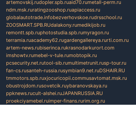
artemovskij.ru
dopler.spb.ru
aid70.ru
metall-perm.ru
ndm.msk.ru
ratingzooshop.ru
apiaccess.ru
globalautotrade.info
bezverhovskoe.ru
drsschool.ru
ZOOSMART.SPB.RU
dalakony.ru
medikijob.ru
remontt.spb.ru
photostudia.spb.ru
myragon.ru
terramia.ru
academy62.ru
gardengallereya.ru
rti.com.ru
artem-news.ru
biserinca.ru
krasnodarkurort.com
imshowtv.ru
mebel-v-tule.ru
mobtopik.ru
pcsecurity.net.ru
tool-sib.ru
multimetrunit.ru
sp-tour.ru
fan-cs.ru
santeh-russia.ru
symbian9.net.ru
DSHAIR.RU
tmmotors.spb.ru
xjocuricopii.com
musavtomat.msk.ru
obustrojdom.ru
sovetcik.ru
ybaranovskaya.ru
ppknews.ru
cult-alshei.ru
JAPANRUSSIA.RU
proekciyamebel.ru
imper-finans.ru
rim.org.ru
glamourai.ru
brassminus.ru
zabor-pro.ru
ftn.pp.ru
dorogoe58.ru
laimengpacker.ru
kuzova-zapchasti.ru
sageerp.ru
taxodrom.ru
dsrazvitie.ru
hardcity.net.ru
ratinghomegames.ru
topservice25.ru
gubernyan.ru