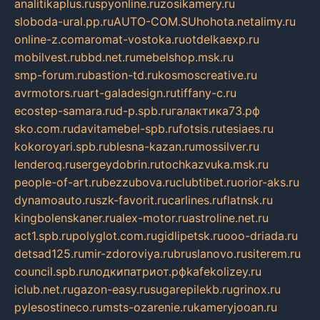
analitikaplus.ru
spyonline.ru
zosikamery.ru
sloboda-ural.pp.ru
AUTO-COM.SU
hohota.net
alimy.ru
online-z.com
aromat-vostoka.ru
otdelkaexp.ru
mobilvest.ru
bbd.net.ru
mebelshop.msk.ru
smp-forum.ru
bastion-td.ru
kosmoscreative.ru
avrmotors.ru
art-galadesign.ru
tiffany-c.ru
ecostep-samara.ru
d-p.spb.ru
галактика73.рф
sko.com.ru
davitamebel-spb.ru
fotsis.ru
tesiaes.ru
kokoroyari.spb.ru
blesna-kazan.ru
mossilver.ru
lenderoq.ru
sergeydobrin.ru
tochkazvuka.msk.ru
people-of-art.ru
bezzubova.ru
clubtibet.ru
orior-aks.ru
dynamoauto.ru
szk-favorit.ru
carlines.ru
flatnsk.ru
kingbolenskaner.ru
alex-motor.ru
astroline.net.ru
act1.spb.ru
polyglot.com.ru
gidlipetsk.ru
ooo-driada.ru
detsad125.ru
mir-zdoroviya.ru
bruslanovo.ru
siterem.ru
council.spb.ru
лодкипатриот.рф
kafekolizey.ru
iclub.net.ru
gazon-easy.ru
sugarepilekb.ru
grinox.ru
pylesostineco.ru
msts-ozarenie.ru
kameryjooan.ru