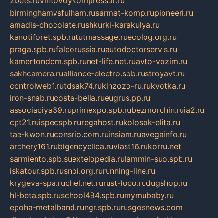
2bets.ru
vintovoykompressor.ru
birminghamvsfulham.ru
sarmat-komp.ru
pioneeri.ru
amadis-chocolate.ru
shkurki-karakulya.ru
kanotiforet.spb.ru
tutmassage.ru
ecolog.org.ru
praga.spb.ru
falcorussia.ru
autodoctorservis.ru
kamertondom.spb.ru
net-life.net.ru
avto-vozim.ru
sakhcamera.ru
alliance-electro.spb.ru
stroyavt.ru
controlweb1.ru
tdsak74.ru
kinzozo-ru.ru
kvotka.ru
iron-snab.ru
costa-bella.ru
eugrus.pp.ru
associaciya39.ru
primexpo.spb.ru
bezmorchin.ru
ia2.ru
cpt21.ru
ispecspb.ru
regahost.ru
kolosok-elita.ru
tae-kwon.ru
consrio.com.ru
insiam.ru
avegainfo.ru
archery161.ru
bigencyclica.ru
vlast16.ru
korru.net
sarmiento.spb.su
extelopedia.ru
lammin-suo.spb.ru
iskatour.spb.ru
snpi.org.ru
running-line.ru
krygeva-spa.ru
chel.net.ru
rust-loco.ru
dugshop.ru
hl-beta.spb.ru
school494.spb.ru
mymubaby.ru
epoha-metalband.ru
ngr.spb.ru
rusgosnews.com