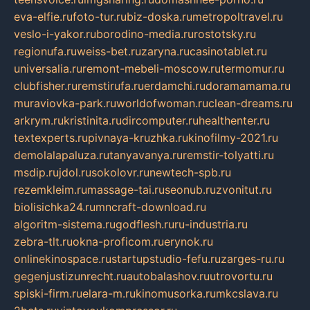
eva-elfie.ru
foto-tur.ru
biz-doska.ru
metropoltravel.ru
veslo-i-yakor.ru
borodino-media.ru
rostotsky.ru
regionufa.ru
weiss-bet.ru
zaryna.ru
casinotablet.ru
universalia.ru
remont-mebeli-moscow.ru
termomur.ru
clubfisher.ru
remstirufa.ru
erdamchi.ru
doramamama.ru
muraviovka-park.ru
worldofwoman.ru
clean-dreams.ru
arkrym.ru
kristinita.ru
dircomputer.ru
healthenter.ru
textexperts.ru
pivnaya-kruzhka.ru
kinofilmy-2021.ru
demolalapaluza.ru
tanyavanya.ru
remstir-tolyatti.ru
msdip.ru
jdol.ru
sokolovr.ru
newtech-spb.ru
rezemkleim.ru
massage-tai.ru
seonub.ru
zvonitut.ru
biolisichka24.ru
mncraft-download.ru
algoritm-sistema.ru
godflesh.ru
ru-industria.ru
zebra-tlt.ru
okna-proficom.ru
erynok.ru
onlinekinospace.ru
startupstudio-fefu.ru
zarges-ru.ru
gegenjustizunrecht.ru
autobalashov.ru
utrovortu.ru
spiski-firm.ru
elara-m.ru
kinomusorka.ru
mkcslava.ru