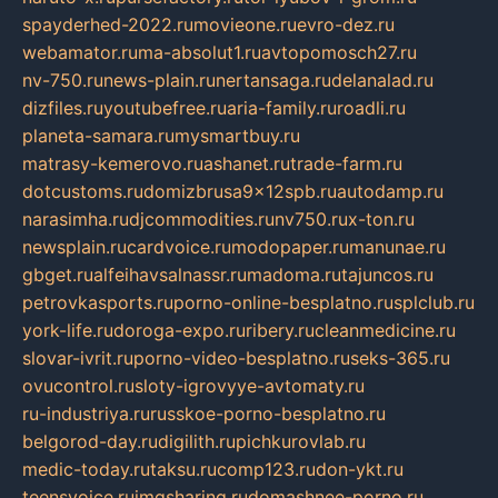
spayderhed-2022.ru
movieone.ru
evro-dez.ru
webamator.ru
ma-absolut1.ru
avtopomosch27.ru
nv-750.ru
news-plain.ru
nertansaga.ru
delanalad.ru
dizfiles.ru
youtubefree.ru
aria-family.ru
roadli.ru
planeta-samara.ru
mysmartbuy.ru
matrasy-kemerovo.ru
ashanet.ru
trade-farm.ru
dotcustoms.ru
domizbrusa9x12spb.ru
autodamp.ru
narasimha.ru
djcommodities.ru
nv750.ru
x-ton.ru
newsplain.ru
cardvoice.ru
modopaper.ru
manunae.ru
gbget.ru
alfeihavsalnassr.ru
madoma.ru
tajuncos.ru
petrovkasports.ru
porno-online-besplatno.ru
splclub.ru
york-life.ru
doroga-expo.ru
ribery.ru
cleanmedicine.ru
slovar-ivrit.ru
porno-video-besplatno.ru
seks-365.ru
ovucontrol.ru
sloty-igrovyye-avtomaty.ru
ru-industriya.ru
russkoe-porno-besplatno.ru
belgorod-day.ru
digilith.ru
pichkurovlab.ru
medic-today.ru
taksu.ru
comp123.ru
don-ykt.ru
teensvoice.ru
imgsharing.ru
domashnee-porno.ru