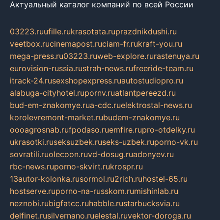
Актуальный каталог компаний по всей России
03223.ru
ufille.ru
krasotata.ru
prazdnikdushi.ru
veetbox.ru
cinemapost.ru
ciam-fr.ru
kraft-you.ru
mega-press.ru
03223.ru
web-explore.ru
rastenuya.ru
eurovision-russia.ru
strah-news.ru
freeride-team.ru
itrack-24.ru
sexshopexpress.ru
autostudiopro.ru
alabuga-cityhotel.ru
pornv.ru
atlantpereezd.ru
bud-em-znakomye.ru
a-cdc.ru
elektrostal-news.ru
korolevremont-market.ru
budem-znakomye.ru
oooagrosnab.ru
fpodaso.ru
emfire.ru
pro-otdelky.ru
ukrasotki.ru
seksuzbek.ru
seks-uzbek.ru
porno-vk.ru
sovratili.ru
olecoon.ru
vd-dosug.ru
adonyev.ru
rbc-news.ru
porno-skvirt.ru
krospr.ru
13autor-kolonka.ru
sormol.ru
2rich.ru
hostel-65.ru
hostserve.ru
porno-na-russkom.ru
mishinlab.ru
neznobi.ru
bigfatcc.ru
habble.ru
starbucksvia.ru
delfinet.ru
silvernano.ru
elestal.ru
vektor-doroga.ru