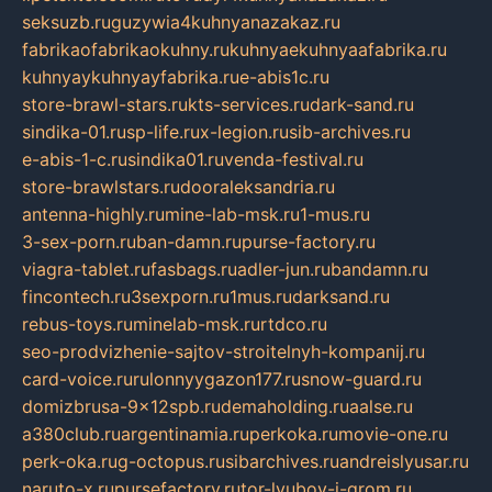
seksuzb.ru
guzywia4kuhnyanazakaz.ru
fabrikaofabrikaokuhny.ru
kuhnyaekuhnyaafabrika.ru
kuhnyaykuhnyayfabrika.ru
e-abis1c.ru
store-brawl-stars.ru
kts-services.ru
dark-sand.ru
sindika-01.ru
sp-life.ru
x-legion.ru
sib-archives.ru
e-abis-1-c.ru
sindika01.ru
venda-festival.ru
store-brawlstars.ru
dooraleksandria.ru
antenna-highly.ru
mine-lab-msk.ru
1-mus.ru
3-sex-porn.ru
ban-damn.ru
purse-factory.ru
viagra-tablet.ru
fasbags.ru
adler-jun.ru
bandamn.ru
fincontech.ru
3sexporn.ru
1mus.ru
darksand.ru
rebus-toys.ru
minelab-msk.ru
rtdco.ru
seo-prodvizhenie-sajtov-stroitelnyh-kompanij.ru
card-voice.ru
rulonnyygazon177.ru
snow-guard.ru
domizbrusa-9x12spb.ru
demaholding.ru
aalse.ru
a380club.ru
argentinamia.ru
perkoka.ru
movie-one.ru
perk-oka.ru
g-octopus.ru
sibarchives.ru
andreislyusar.ru
naruto-x.ru
pursefactory.ru
tor-lyubov-i-grom.ru