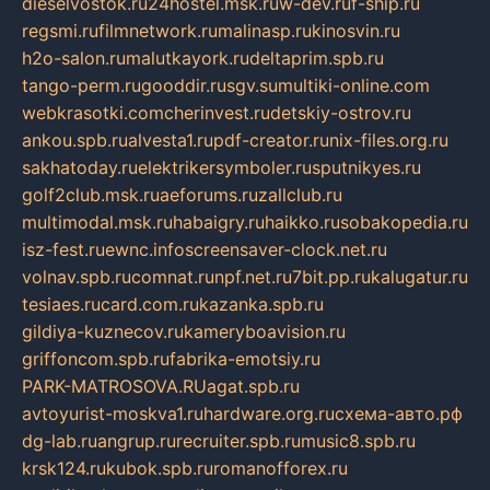
dieselvostok.ru
24hostel.msk.ru
w-dev.ru
f-ship.ru
regsmi.ru
filmnetwork.ru
malinasp.ru
kinosvin.ru
h2o-salon.ru
malutkayork.ru
deltaprim.spb.ru
tango-perm.ru
gooddir.ru
sgv.su
multiki-online.com
webkrasotki.com
cherinvest.ru
detskiy-ostrov.ru
ankou.spb.ru
alvesta1.ru
pdf-creator.ru
nix-files.org.ru
sakhatoday.ru
elektrikersymboler.ru
sputnikyes.ru
golf2club.msk.ru
aeforums.ru
zallclub.ru
multimodal.msk.ru
habaigry.ru
haikko.ru
sobakopedia.ru
isz-fest.ru
ewnc.info
screensaver-clock.net.ru
volnav.spb.ru
comnat.ru
npf.net.ru
7bit.pp.ru
kalugatur.ru
tesiaes.ru
card.com.ru
kazanka.spb.ru
gildiya-kuznecov.ru
kameryboavision.ru
griffoncom.spb.ru
fabrika-emotsiy.ru
PARK-MATROSOVA.RU
agat.spb.ru
avtoyurist-moskva1.ru
hardware.org.ru
схема-авто.рф
dg-lab.ru
angrup.ru
recruiter.spb.ru
music8.spb.ru
krsk124.ru
kubok.spb.ru
romanofforex.ru