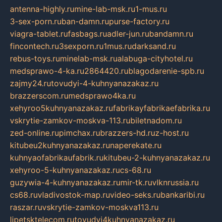
antenna-highly.ru
mine-lab-msk.ru
1-mus.ru
3-sex-porn.ru
ban-damn.ru
purse-factory.ru
viagra-tablet.ru
fasbags.ru
adler-jun.ru
bandamn.ru
fincontech.ru
3sexporn.ru
1mus.ru
darksand.ru
rebus-toys.ru
minelab-msk.ru
alabuga-cityhotel.ru
medsprawo-4-ka.ru
2864420.ru
blagodarenie-spb.ru
zajmy24.ru
tovudyi-4-kuhnyanazakaz.ru
brazzerscom.ru
medsprawo4ka.ru
xehyroo5kuhnyanazakaz.ru
fabrikayfabrikaefabrika.ru
vskrytie-zamkov-moskva-113.ru
biletnadom.ru
zed-online.ru
pimchax.ru
brazzers-hd.ru
z-host.ru
kitubeu2kuhnyanazakaz.ru
naperekate.ru
kuhnyaofabrikaufabrik.ru
kitubeu-2-kuhnyanazakaz.ru
xehyroo-5-kuhnyanazakaz.ru
cs-68.ru
guzywia-4-kuhnyanazakaz.ru
mir-tk.ru
vlknrussia.ru
cs68.ru
vladivostok-map.ru
video-seks.ru
bankaribi.ru
raszar.ru
vskrytie-zamkov-moskva113.ru
lipetsktelecom.ru
tovudyi4kuhnyanazakaz.ru