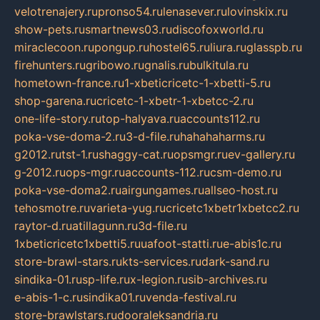
velotrenajery.ru
pronso54.ru
lenasever.ru
lovinskix.ru
show-pets.ru
smartnews03.ru
discofoxworld.ru
miraclecoon.ru
pongup.ru
hostel65.ru
liura.ru
glasspb.ru
firehunters.ru
gribowo.ru
gnalis.ru
bulkitula.ru
hometown-france.ru
1-xbeticricetc-1-xbetti-5.ru
shop-garena.ru
cricetc-1-xbetr-1-xbetcc-2.ru
one-life-story.ru
top-halyava.ru
accounts112.ru
poka-vse-doma-2.ru
3-d-file.ru
hahahaharms.ru
g2012.ru
tst-1.ru
shaggy-cat.ru
opsmgr.ru
ev-gallery.ru
g-2012.ru
ops-mgr.ru
accounts-112.ru
csm-demo.ru
poka-vse-doma2.ru
airgungames.ru
allseo-host.ru
tehosmotre.ru
varieta-yug.ru
cricetc1xbetr1xbetcc2.ru
raytor-d.ru
atillagunn.ru
3d-file.ru
1xbeticricetc1xbetti5.ru
uafoot-statti.ru
e-abis1c.ru
store-brawl-stars.ru
kts-services.ru
dark-sand.ru
sindika-01.ru
sp-life.ru
x-legion.ru
sib-archives.ru
e-abis-1-c.ru
sindika01.ru
venda-festival.ru
store-brawlstars.ru
dooraleksandria.ru