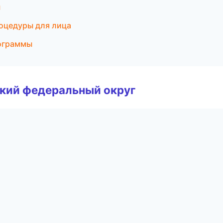
ы
роцедуры для лица
рограммы
ский федеральный округ