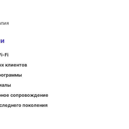
апия
ми
i-Fi
ых клиентов
программы
риалы
урное сопровождение
следнего поколения