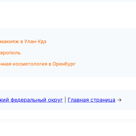
 макияж в Улан-Удэ
аврополь
нная косметология в Оренбург
ский федеральный округ
|
Главная страница
→