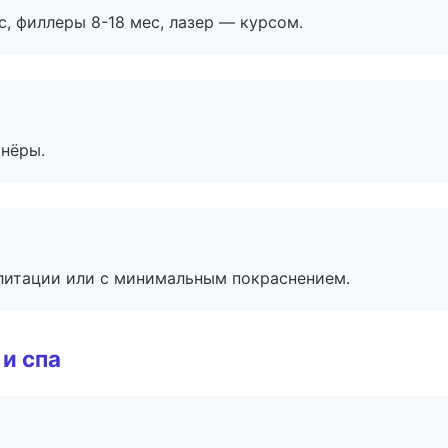
с, филлеры 8-18 мес, лазер — курсом.
тнёры.
литации или с минимальным покраснением.
и спа