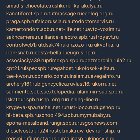
amadis-chocolate.ru
shkurki-karakulya.ru
kanotiforet.spb.ru
tutmassage.ru
ecolog.org.ru
praga.spb.ru
falcorussia.ru
autodoctorservis.ru
kamertondom.spb.ru
net-life.net.ru
avto-vozim.ru
sakhcamera.ru
alliance-electro.spb.ru
stroyavt.ru
controlweb1.ru
tdsak74.ru
kinzozo-ru.ru
kvotka.ru
iron-snab.ru
costa-bella.ru
eugrus.pp.ru
associaciya39.ru
primexpo.spb.ru
bezmorchin.ru
ia2.ru
cpt21.ru
ispecspb.ru
regahost.ru
kolosok-elita.ru
tae-kwon.ru
consrio.com.ru
insiam.ru
avegainfo.ru
archery161.ru
bigencyclica.ru
vlast16.ru
korru.net
sarmiento.spb.su
extelopedia.ru
lammin-suo.spb.ru
iskatour.spb.ru
snpi.org.ru
running-line.ru
krygeva-spa.ru
chel.net.ru
rust-loco.ru
dugshop.ru
hl-beta.spb.ru
school494.spb.ru
mymubaby.ru
epoha-metalband.ru
ngr.spb.ru
rusgosnews.com
dieselvostok.ru
24hostel.msk.ru
w-dev.ru
f-ship.ru
regsmi.ru
filmnetwork.ru
malinasp.ru
kinosvin.ru