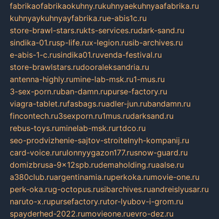
fabrikaofabrikaokuhny.ru
kuhnyaekuhnyaafabrika.ru
kuhnyaykuhnyayfabrika.ru
e-abis1c.ru
store-brawl-stars.ru
kts-services.ru
dark-sand.ru
sindika-01.ru
sp-life.ru
x-legion.ru
sib-archives.ru
e-abis-1-c.ru
sindika01.ru
venda-festival.ru
store-brawlstars.ru
dooraleksandria.ru
antenna-highly.ru
mine-lab-msk.ru
1-mus.ru
3-sex-porn.ru
ban-damn.ru
purse-factory.ru
viagra-tablet.ru
fasbags.ru
adler-jun.ru
bandamn.ru
fincontech.ru
3sexporn.ru
1mus.ru
darksand.ru
rebus-toys.ru
minelab-msk.ru
rtdco.ru
seo-prodvizhenie-sajtov-stroitelnyh-kompanij.ru
card-voice.ru
rulonnyygazon177.ru
snow-guard.ru
domizbrusa-9x12spb.ru
demaholding.ru
aalse.ru
a380club.ru
argentinamia.ru
perkoka.ru
movie-one.ru
perk-oka.ru
g-octopus.ru
sibarchives.ru
andreislyusar.ru
naruto-x.ru
pursefactory.ru
tor-lyubov-i-grom.ru
spayderhed-2022.ru
movieone.ru
evro-dez.ru