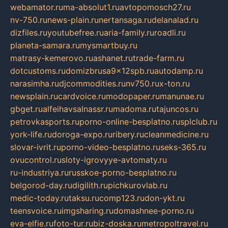
webamator.ru
ma-absolut1.ru
avtopomosch27.ru
nv-750.ru
news-plain.ru
nertansaga.ru
delanalad.ru
dizfiles.ru
youtubefree.ru
aria-family.ru
roadli.ru
planeta-samara.ru
mysmartbuy.ru
matrasy-kemerovo.ru
ashanet.ru
trade-farm.ru
dotcustoms.ru
domizbrusa9x12spb.ru
autodamp.ru
narasimha.ru
djcommodities.ru
nv750.ru
x-ton.ru
newsplain.ru
cardvoice.ru
modopaper.ru
manunae.ru
gbget.ru
alfeihavsalnassr.ru
madoma.ru
tajuncos.ru
petrovkasports.ru
porno-online-besplatno.ru
splclub.ru
york-life.ru
doroga-expo.ru
ribery.ru
cleanmedicine.ru
slovar-ivrit.ru
porno-video-besplatno.ru
seks-365.ru
ovucontrol.ru
sloty-igrovyye-avtomaty.ru
ru-industriya.ru
russkoe-porno-besplatno.ru
belgorod-day.ru
digilith.ru
pichkurovlab.ru
medic-today.ru
taksu.ru
comp123.ru
don-ykt.ru
teensvoice.ru
imgsharing.ru
domashnee-porno.ru
eva-elfie.ru
foto-tur.ru
biz-doska.ru
metropoltravel.ru