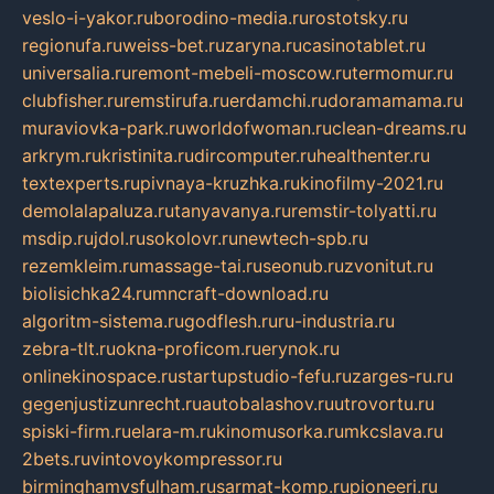
veslo-i-yakor.ru
borodino-media.ru
rostotsky.ru
regionufa.ru
weiss-bet.ru
zaryna.ru
casinotablet.ru
universalia.ru
remont-mebeli-moscow.ru
termomur.ru
clubfisher.ru
remstirufa.ru
erdamchi.ru
doramamama.ru
muraviovka-park.ru
worldofwoman.ru
clean-dreams.ru
arkrym.ru
kristinita.ru
dircomputer.ru
healthenter.ru
textexperts.ru
pivnaya-kruzhka.ru
kinofilmy-2021.ru
demolalapaluza.ru
tanyavanya.ru
remstir-tolyatti.ru
msdip.ru
jdol.ru
sokolovr.ru
newtech-spb.ru
rezemkleim.ru
massage-tai.ru
seonub.ru
zvonitut.ru
biolisichka24.ru
mncraft-download.ru
algoritm-sistema.ru
godflesh.ru
ru-industria.ru
zebra-tlt.ru
okna-proficom.ru
erynok.ru
onlinekinospace.ru
startupstudio-fefu.ru
zarges-ru.ru
gegenjustizunrecht.ru
autobalashov.ru
utrovortu.ru
spiski-firm.ru
elara-m.ru
kinomusorka.ru
mkcslava.ru
2bets.ru
vintovoykompressor.ru
birminghamvsfulham.ru
sarmat-komp.ru
pioneeri.ru