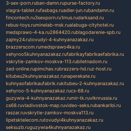
3-sex-porn.ru
ban-damn.ru
purse-factory.ru
viagra-tablet.ru
fasbags.ru
adler-jun.ru
bandamn.ru
fincontech.ru
3sexporn.ru
1mus.ru
darksand.ru
rebus-toys.ru
minelab-msk.ru
alabuga-cityhotel.ru
medsprawo-4-ka.ru
2864420.ru
blagodarenie-spb.ru
zajmy24.ru
tovudyi-4-kuhnyanazakaz.ru
brazzerscom.ru
medsprawo4ka.ru
xehyroo5kuhnyanazakaz.ru
fabrikayfabrikaefabrika.ru
vskrytie-zamkov-moskva-113.ru
biletnadom.ru
zed-online.ru
pimchax.ru
brazzers-hd.ru
z-host.ru
kitubeu2kuhnyanazakaz.ru
naperekate.ru
kuhnyaofabrikaufabrik.ru
kitubeu-2-kuhnyanazakaz.ru
xehyroo-5-kuhnyanazakaz.ru
cs-68.ru
guzywia-4-kuhnyanazakaz.ru
mir-tk.ru
vlknrussia.ru
cs68.ru
vladivostok-map.ru
video-seks.ru
bankaribi.ru
raszar.ru
vskrytie-zamkov-moskva113.ru
lipetsktelecom.ru
tovudyi4kuhnyanazakaz.ru
seksuzb.ru
guzywia4kuhnyanazakaz.ru