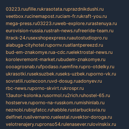
03223.ru
ufille.ru
krasotata.ru
prazdnikdushi.ru
veetbox.ru
cinemapost.ru
ciam-fr.ru
kraft-you.ru
mega-press.ru
03223.ru
web-explore.ru
rastenuya.ru
eurovision-russia.ru
strah-news.ru
freeride-team.ru
itrack-24.ru
sexshopexpress.ru
autostudiopro.ru
alabuga-cityhotel.ru
pornv.ru
atlantpereezd.ru
bud-em-znakomye.ru
a-cdc.ru
elektrostal-news.ru
korolevremont-market.ru
budem-znakomye.ru
oooagrosnab.ru
fpodaso.ru
emfire.ru
pro-otdelky.ru
ukrasotki.ru
seksuzbek.ru
seks-uzbek.ru
porno-vk.ru
sovratili.ru
olecoon.ru
vd-dosug.ru
adonyev.ru
rbc-news.ru
porno-skvirt.ru
krospr.ru
13autor-kolonka.ru
sormol.ru
2rich.ru
hostel-65.ru
hostserve.ru
porno-na-russkom.ru
mishinlab.ru
neznobi.ru
bigfatcc.ru
habble.ru
starbucksvia.ru
delfinet.ru
silvernano.ru
elestal.ru
vektor-doroga.ru
velotrenajery.ru
pronso54.ru
lenasever.ru
lovinskix.ru