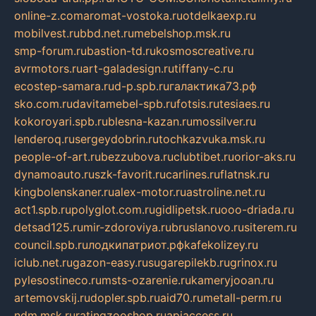
online-z.com
aromat-vostoka.ru
otdelkaexp.ru
mobilvest.ru
bbd.net.ru
mebelshop.msk.ru
smp-forum.ru
bastion-td.ru
kosmoscreative.ru
avrmotors.ru
art-galadesign.ru
tiffany-c.ru
ecostep-samara.ru
d-p.spb.ru
галактика73.рф
sko.com.ru
davitamebel-spb.ru
fotsis.ru
tesiaes.ru
kokoroyari.spb.ru
blesna-kazan.ru
mossilver.ru
lenderoq.ru
sergeydobrin.ru
tochkazvuka.msk.ru
people-of-art.ru
bezzubova.ru
clubtibet.ru
orior-aks.ru
dynamoauto.ru
szk-favorit.ru
carlines.ru
flatnsk.ru
kingbolenskaner.ru
alex-motor.ru
astroline.net.ru
act1.spb.ru
polyglot.com.ru
gidlipetsk.ru
ooo-driada.ru
detsad125.ru
mir-zdoroviya.ru
bruslanovo.ru
siterem.ru
council.spb.ru
лодкипатриот.рф
kafekolizey.ru
iclub.net.ru
gazon-easy.ru
sugarepilekb.ru
grinox.ru
pylesostineco.ru
msts-ozarenie.ru
kameryjooan.ru
artemovskij.ru
dopler.spb.ru
aid70.ru
metall-perm.ru
ndm.msk.ru
ratingzooshop.ru
apiaccess.ru