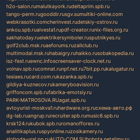
h2o-salon.ru
malutkayork.ru
deltaprim.spb.ru
tango-perm.ru
gooddir.ru
sgv.su
multiki-online.com
webkrasotki.com
cherinvest.ru
detskiy-ostrov.ru
ankou.spb.ru
alvesta1.ru
pdf-creator.ru
nix-files.org.ru
sakhatoday.ru
elektrikersymboler.ru
sputnikyes.ru
golf2club.msk.ru
aeforums.ru
zallclub.ru
multimodal.msk.ru
habaigry.ru
haikko.ru
sobakopedia.ru
isz-fest.ru
ewnc.info
screensaver-clock.net.ru
volnav.spb.ru
comnat.ru
npf.net.ru
7bit.pp.ru
kalugatur.ru
tesiaes.ru
card.com.ru
kazanka.spb.ru
gildiya-kuznecov.ru
kameryboavision.ru
griffoncom.spb.ru
fabrika-emotsiy.ru
PARK-MATROSOVA.RU
agat.spb.ru
avtoyurist-moskva1.ru
hardware.org.ru
схема-авто.рф
dg-lab.ru
angrup.ru
recruiter.spb.ru
music8.spb.ru
krsk124.ru
kubok.spb.ru
romanofforex.ru
analitikaplus.ru
spyonline.ru
zosikamery.ru
sloboda-ural.pp.ru
AUTO-COM.SU
hohota.net
alimy.ru