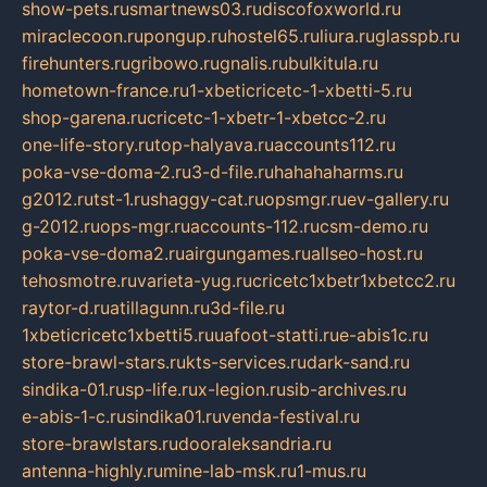
show-pets.ru
smartnews03.ru
discofoxworld.ru
miraclecoon.ru
pongup.ru
hostel65.ru
liura.ru
glasspb.ru
firehunters.ru
gribowo.ru
gnalis.ru
bulkitula.ru
hometown-france.ru
1-xbeticricetc-1-xbetti-5.ru
shop-garena.ru
cricetc-1-xbetr-1-xbetcc-2.ru
one-life-story.ru
top-halyava.ru
accounts112.ru
poka-vse-doma-2.ru
3-d-file.ru
hahahaharms.ru
g2012.ru
tst-1.ru
shaggy-cat.ru
opsmgr.ru
ev-gallery.ru
g-2012.ru
ops-mgr.ru
accounts-112.ru
csm-demo.ru
poka-vse-doma2.ru
airgungames.ru
allseo-host.ru
tehosmotre.ru
varieta-yug.ru
cricetc1xbetr1xbetcc2.ru
raytor-d.ru
atillagunn.ru
3d-file.ru
1xbeticricetc1xbetti5.ru
uafoot-statti.ru
e-abis1c.ru
store-brawl-stars.ru
kts-services.ru
dark-sand.ru
sindika-01.ru
sp-life.ru
x-legion.ru
sib-archives.ru
e-abis-1-c.ru
sindika01.ru
venda-festival.ru
store-brawlstars.ru
dooraleksandria.ru
antenna-highly.ru
mine-lab-msk.ru
1-mus.ru