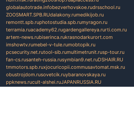
globalautotrade.info
bezverhovskoe.ru
drsschool.ru
ZOOSMART.SPB.RU
dalakony.ru
medikijob.ru
remontt.spb.ru
photostudia.spb.ru
myragon.ru
terramia.ru
academy62.ru
gardengallereya.ru
rti.com.ru
artem-news.ru
biserinca.ru
krasnodarkurort.com
imshowtv.ru
mebel-v-tule.ru
mobtopik.ru
pcsecurity.net.ru
tool-sib.ru
multimetrunit.ru
sp-tour.ru
fan-cs.ru
santeh-russia.ru
symbian9.net.ru
DSHAIR.RU
tmmotors.spb.ru
xjocuricopii.com
musavtomat.msk.ru
obustrojdom.ru
sovetcik.ru
ybaranovskaya.ru
ppknews.ru
cult-alshei.ru
JAPANRUSSIA.RU
proekciyamebel.ru
imper-finans.ru
rim.org.ru
glamourai.ru
brassminus.ru
zabor-pro.ru
ftn.pp.ru
dorogoe58.ru
laimengpacker.ru
kuzova-zapchasti.ru
sageerp.ru
taxodrom.ru
dsrazvitie.ru
hardcity.net.ru
ratinghomegames.ru
topservice25.ru
gubernyan.ru
gtglasslined.ru
ii4.ru
tssport.spb.ru
andorra24.com