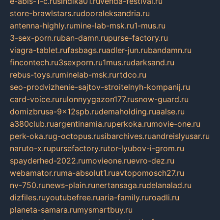
e-abis-1-c.ru
sindika01.ru
venda-festival.ru
store-brawlstars.ru
dooraleksandria.ru
antenna-highly.ru
mine-lab-msk.ru
1-mus.ru
3-sex-porn.ru
ban-damn.ru
purse-factory.ru
viagra-tablet.ru
fasbags.ru
adler-jun.ru
bandamn.ru
fincontech.ru
3sexporn.ru
1mus.ru
darksand.ru
rebus-toys.ru
minelab-msk.ru
rtdco.ru
seo-prodvizhenie-sajtov-stroitelnyh-kompanij.ru
card-voice.ru
rulonnyygazon177.ru
snow-guard.ru
domizbrusa-9x12spb.ru
demaholding.ru
aalse.ru
a380club.ru
argentinamia.ru
perkoka.ru
movie-one.ru
perk-oka.ru
g-octopus.ru
sibarchives.ru
andreislyusar.ru
naruto-x.ru
pursefactory.ru
tor-lyubov-i-grom.ru
spayderhed-2022.ru
movieone.ru
evro-dez.ru
webamator.ru
ma-absolut1.ru
avtopomosch27.ru
nv-750.ru
news-plain.ru
nertansaga.ru
delanalad.ru
dizfiles.ru
youtubefree.ru
aria-family.ru
roadli.ru
planeta-samara.ru
mysmartbuy.ru