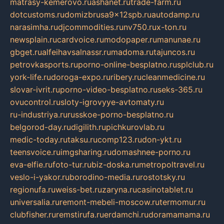
matrasy-kemerovo.ru
ashanet.ru
trade-farm.ru
dotcustoms.ru
domizbrusa9x12spb.ru
autodamp.ru
narasimha.ru
djcommodities.ru
nv750.ru
x-ton.ru
newsplain.ru
cardvoice.ru
modopaper.ru
manunae.ru
gbget.ru
alfeihavsalnassr.ru
madoma.ru
tajuncos.ru
petrovkasports.ru
porno-online-besplatno.ru
splclub.ru
york-life.ru
doroga-expo.ru
ribery.ru
cleanmedicine.ru
slovar-ivrit.ru
porno-video-besplatno.ru
seks-365.ru
ovucontrol.ru
sloty-igrovyye-avtomaty.ru
ru-industriya.ru
russkoe-porno-besplatno.ru
belgorod-day.ru
digilith.ru
pichkurovlab.ru
medic-today.ru
taksu.ru
comp123.ru
don-ykt.ru
teensvoice.ru
imgsharing.ru
domashnee-porno.ru
eva-elfie.ru
foto-tur.ru
biz-doska.ru
metropoltravel.ru
veslo-i-yakor.ru
borodino-media.ru
rostotsky.ru
regionufa.ru
weiss-bet.ru
zaryna.ru
casinotablet.ru
universalia.ru
remont-mebeli-moscow.ru
termomur.ru
clubfisher.ru
remstirufa.ru
erdamchi.ru
doramamama.ru