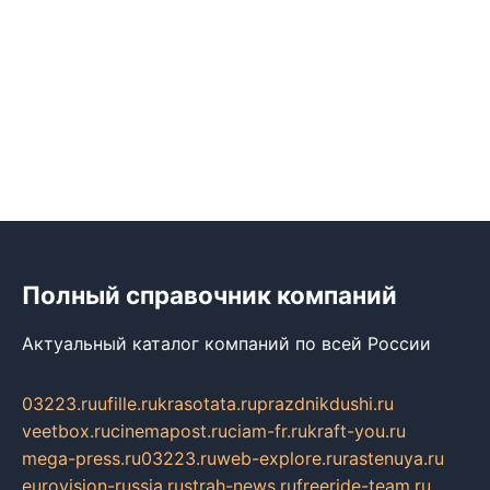
Полный справочник компаний
Актуальный каталог компаний по всей России
03223.ru
ufille.ru
krasotata.ru
prazdnikdushi.ru
veetbox.ru
cinemapost.ru
ciam-fr.ru
kraft-you.ru
mega-press.ru
03223.ru
web-explore.ru
rastenuya.ru
eurovision-russia.ru
strah-news.ru
freeride-team.ru