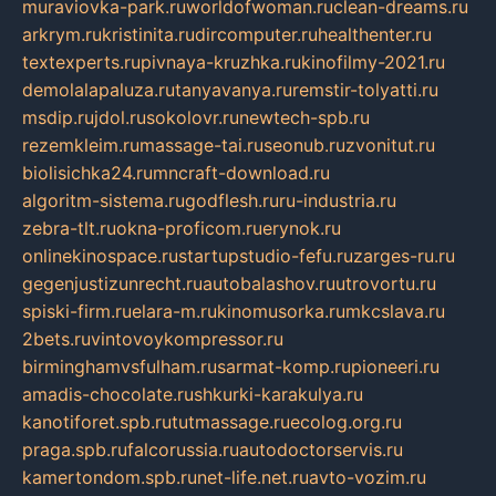
muraviovka-park.ru
worldofwoman.ru
clean-dreams.ru
arkrym.ru
kristinita.ru
dircomputer.ru
healthenter.ru
textexperts.ru
pivnaya-kruzhka.ru
kinofilmy-2021.ru
demolalapaluza.ru
tanyavanya.ru
remstir-tolyatti.ru
msdip.ru
jdol.ru
sokolovr.ru
newtech-spb.ru
rezemkleim.ru
massage-tai.ru
seonub.ru
zvonitut.ru
biolisichka24.ru
mncraft-download.ru
algoritm-sistema.ru
godflesh.ru
ru-industria.ru
zebra-tlt.ru
okna-proficom.ru
erynok.ru
onlinekinospace.ru
startupstudio-fefu.ru
zarges-ru.ru
gegenjustizunrecht.ru
autobalashov.ru
utrovortu.ru
spiski-firm.ru
elara-m.ru
kinomusorka.ru
mkcslava.ru
2bets.ru
vintovoykompressor.ru
birminghamvsfulham.ru
sarmat-komp.ru
pioneeri.ru
amadis-chocolate.ru
shkurki-karakulya.ru
kanotiforet.spb.ru
tutmassage.ru
ecolog.org.ru
praga.spb.ru
falcorussia.ru
autodoctorservis.ru
kamertondom.spb.ru
net-life.net.ru
avto-vozim.ru