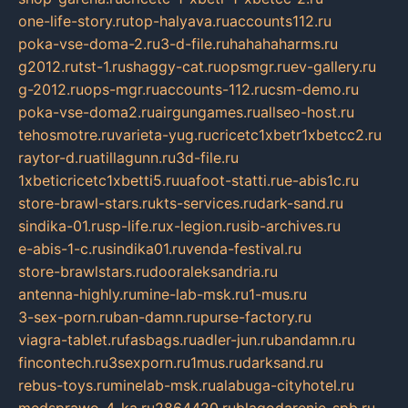
one-life-story.ru
top-halyava.ru
accounts112.ru
poka-vse-doma-2.ru
3-d-file.ru
hahahaharms.ru
g2012.ru
tst-1.ru
shaggy-cat.ru
opsmgr.ru
ev-gallery.ru
g-2012.ru
ops-mgr.ru
accounts-112.ru
csm-demo.ru
poka-vse-doma2.ru
airgungames.ru
allseo-host.ru
tehosmotre.ru
varieta-yug.ru
cricetc1xbetr1xbetcc2.ru
raytor-d.ru
atillagunn.ru
3d-file.ru
1xbeticricetc1xbetti5.ru
uafoot-statti.ru
e-abis1c.ru
store-brawl-stars.ru
kts-services.ru
dark-sand.ru
sindika-01.ru
sp-life.ru
x-legion.ru
sib-archives.ru
e-abis-1-c.ru
sindika01.ru
venda-festival.ru
store-brawlstars.ru
dooraleksandria.ru
antenna-highly.ru
mine-lab-msk.ru
1-mus.ru
3-sex-porn.ru
ban-damn.ru
purse-factory.ru
viagra-tablet.ru
fasbags.ru
adler-jun.ru
bandamn.ru
fincontech.ru
3sexporn.ru
1mus.ru
darksand.ru
rebus-toys.ru
minelab-msk.ru
alabuga-cityhotel.ru
medsprawo-4-ka.ru
2864420.ru
blagodarenie-spb.ru