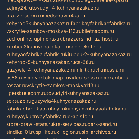
zajmy24.ru
tovudyi-4-kuhnyanazakaz.ru
brazzerscom.ru
medsprawo4ka.ru
xehyroo5kuhnyanazakaz.ru
fabrikayfabrikaefabrika.ru
vskrytie-zamkov-moskva-113.ru
biletnadom.ru
zed-online.ru
pimchax.ru
brazzers-hd.ru
z-host.ru
kitubeu2kuhnyanazakaz.ru
naperekate.ru
kuhnyaofabrikaufabrik.ru
kitubeu-2-kuhnyanazakaz.ru
xehyroo-5-kuhnyanazakaz.ru
cs-68.ru
guzywia-4-kuhnyanazakaz.ru
mir-tk.ru
vlknrussia.ru
cs68.ru
vladivostok-map.ru
video-seks.ru
bankaribi.ru
raszar.ru
vskrytie-zamkov-moskva113.ru
lipetsktelecom.ru
tovudyi4kuhnyanazakaz.ru
seksuzb.ru
guzywia4kuhnyanazakaz.ru
fabrikaofabrikaokuhny.ru
kuhnyaekuhnyaafabrika.ru
kuhnyaykuhnyayfabrika.ru
e-abis1c.ru
store-brawl-stars.ru
kts-services.ru
dark-sand.ru
sindika-01.ru
sp-life.ru
x-legion.ru
sib-archives.ru