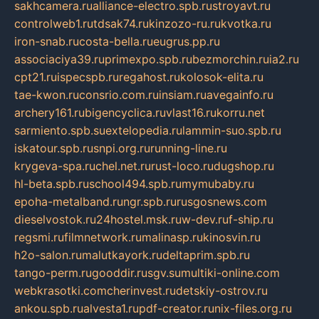
sakhcamera.ru
alliance-electro.spb.ru
stroyavt.ru
controlweb1.ru
tdsak74.ru
kinzozo-ru.ru
kvotka.ru
iron-snab.ru
costa-bella.ru
eugrus.pp.ru
associaciya39.ru
primexpo.spb.ru
bezmorchin.ru
ia2.ru
cpt21.ru
ispecspb.ru
regahost.ru
kolosok-elita.ru
tae-kwon.ru
consrio.com.ru
insiam.ru
avegainfo.ru
archery161.ru
bigencyclica.ru
vlast16.ru
korru.net
sarmiento.spb.su
extelopedia.ru
lammin-suo.spb.ru
iskatour.spb.ru
snpi.org.ru
running-line.ru
krygeva-spa.ru
chel.net.ru
rust-loco.ru
dugshop.ru
hl-beta.spb.ru
school494.spb.ru
mymubaby.ru
epoha-metalband.ru
ngr.spb.ru
rusgosnews.com
dieselvostok.ru
24hostel.msk.ru
w-dev.ru
f-ship.ru
regsmi.ru
filmnetwork.ru
malinasp.ru
kinosvin.ru
h2o-salon.ru
malutkayork.ru
deltaprim.spb.ru
tango-perm.ru
gooddir.ru
sgv.su
multiki-online.com
webkrasotki.com
cherinvest.ru
detskiy-ostrov.ru
ankou.spb.ru
alvesta1.ru
pdf-creator.ru
nix-files.org.ru