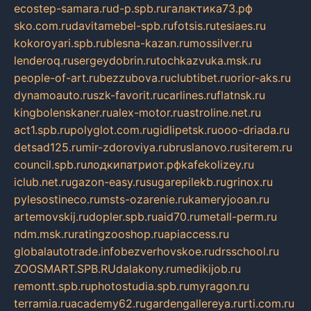
ecostep-samara.ru
d-p.spb.ru
галактика73.рф
sko.com.ru
davitamebel-spb.ru
fotsis.ru
tesiaes.ru
kokoroyari.spb.ru
blesna-kazan.ru
mossilver.ru
lenderoq.ru
sergeydobrin.ru
tochkazvuka.msk.ru
people-of-art.ru
bezzubova.ru
clubtibet.ru
orior-aks.ru
dynamoauto.ru
szk-favorit.ru
carlines.ru
flatnsk.ru
kingbolenskaner.ru
alex-motor.ru
astroline.net.ru
act1.spb.ru
polyglot.com.ru
gidlipetsk.ru
ooo-driada.ru
detsad125.ru
mir-zdoroviya.ru
bruslanovo.ru
siterem.ru
council.spb.ru
лодкипатриот.рф
kafekolizey.ru
iclub.net.ru
gazon-easy.ru
sugarepilekb.ru
grinox.ru
pylesostineco.ru
msts-ozarenie.ru
kameryjooan.ru
artemovskij.ru
dopler.spb.ru
aid70.ru
metall-perm.ru
ndm.msk.ru
ratingzooshop.ru
apiaccess.ru
globalautotrade.info
bezverhovskoe.ru
drsschool.ru
ZOOSMART.SPB.RU
dalakony.ru
medikijob.ru
remontt.spb.ru
photostudia.spb.ru
myragon.ru
terramia.ru
academy62.ru
gardengallereya.ru
rti.com.ru