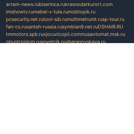
artem-news.ru
biserinca.ru
krasnodarkurort.com
imshowtv.ru
mebel-v-tule.ru
mobtopik.ru
pcsecurity.net.ru
tool-sib.ru
multimetrunit.ru
sp-tour.ru
fan-cs.ru
santeh-russia.ru
symbian9.net.ru
DSHAIR.RU
tmmotors.spb.ru
xjocuricopii.com
musavtomat.msk.ru
obustrojdom.ru
sovetcik.ru
ybaranovskaya.ru
ppknews.ru
cult-alshei.ru
JAPANRUSSIA.RU
proekciyamebel.ru
imper-finans.ru
rim.org.ru
glamourai.ru
brassminus.ru
zabor-pro.ru
ftn.pp.ru
dorogoe58.ru
laimengpacker.ru
kuzova-zapchasti.ru
sageerp.ru
taxodrom.ru
dsrazvitie.ru
hardcity.net.ru
ratinghomegames.ru
topservice25.ru
gubernyan.ru
gtglasslined.ru
ii4.ru
tssport.spb.ru
andorra24.com
blackwallstreet.ru
oboimos.ru
optim-doors.com.ru
ikuch.ru
nycr.org.ru
npa21.ru
vremya-ch.spb.ru
desert000.ru
ivtorgi.ru
ifiori.ru
catalog-statei.ru
dcv.org.ru
spetsmaster174.ru
ipkameryhiseeu.ru
dum26.ru
ruspol.spb.ru
fr-opendp.ru
kam-solnyshko.ru