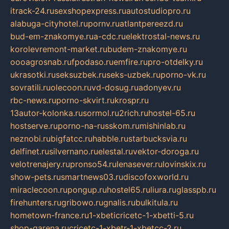
itrack-24.ru
sexshopexpress.ru
autostudiopro.ru
alabuga-cityhotel.ru
pornv.ru
atlantpereezd.ru
bud-em-znakomye.ru
a-cdc.ru
elektrostal-news.ru
korolevremont-market.ru
budem-znakomye.ru
oooagrosnab.ru
fpodaso.ru
emfire.ru
pro-otdelky.ru
ukrasotki.ru
seksuzbek.ru
seks-uzbek.ru
porno-vk.ru
sovratili.ru
olecoon.ru
vd-dosug.ru
adonyev.ru
rbc-news.ru
porno-skvirt.ru
krospr.ru
13autor-kolonka.ru
sormol.ru
2rich.ru
hostel-65.ru
hostserve.ru
porno-na-russkom.ru
mishinlab.ru
neznobi.ru
bigfatcc.ru
habble.ru
starbucksvia.ru
delfinet.ru
silvernano.ru
elestal.ru
vektor-doroga.ru
velotrenajery.ru
pronso54.ru
lenasever.ru
lovinskix.ru
show-pets.ru
smartnews03.ru
discofoxworld.ru
miraclecoon.ru
pongup.ru
hostel65.ru
liura.ru
glasspb.ru
firehunters.ru
gribowo.ru
gnalis.ru
bulkitula.ru
hometown-france.ru
1-xbeticricetc-1-xbetti-5.ru
shop-garena.ru
cricetc-1-xbetr-1-xbetcc-2.ru