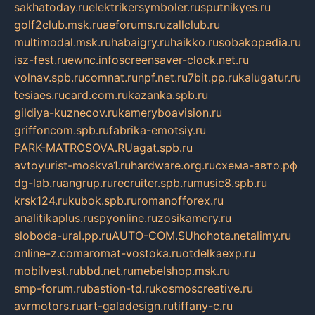
sakhatoday.ru
elektrikersymboler.ru
sputnikyes.ru
golf2club.msk.ru
aeforums.ru
zallclub.ru
multimodal.msk.ru
habaigry.ru
haikko.ru
sobakopedia.ru
isz-fest.ru
ewnc.info
screensaver-clock.net.ru
volnav.spb.ru
comnat.ru
npf.net.ru
7bit.pp.ru
kalugatur.ru
tesiaes.ru
card.com.ru
kazanka.spb.ru
gildiya-kuznecov.ru
kameryboavision.ru
griffoncom.spb.ru
fabrika-emotsiy.ru
PARK-MATROSOVA.RU
agat.spb.ru
avtoyurist-moskva1.ru
hardware.org.ru
схема-авто.рф
dg-lab.ru
angrup.ru
recruiter.spb.ru
music8.spb.ru
krsk124.ru
kubok.spb.ru
romanofforex.ru
analitikaplus.ru
spyonline.ru
zosikamery.ru
sloboda-ural.pp.ru
AUTO-COM.SU
hohota.net
alimy.ru
online-z.com
aromat-vostoka.ru
otdelkaexp.ru
mobilvest.ru
bbd.net.ru
mebelshop.msk.ru
smp-forum.ru
bastion-td.ru
kosmoscreative.ru
avrmotors.ru
art-galadesign.ru
tiffany-c.ru