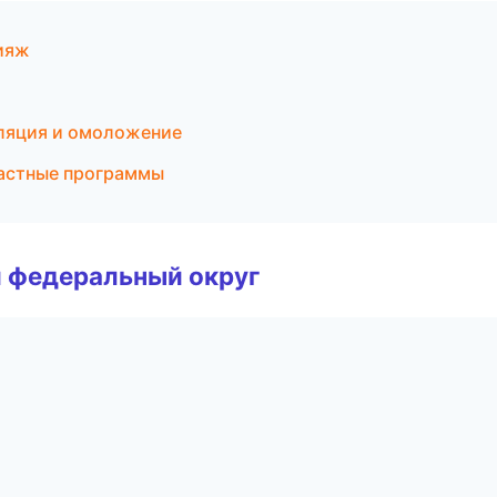
ияж
иляция и омоложение
растные программы
 федеральный округ