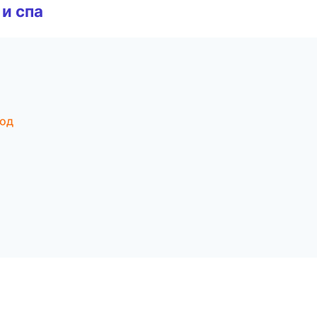
и спа
род