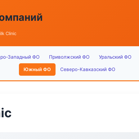
компаний
lk Clinic
ро-Западный ФО
Приволжский ФО
Уральский ФО
Южный ФО
Северо-Кавказский ФО
nic