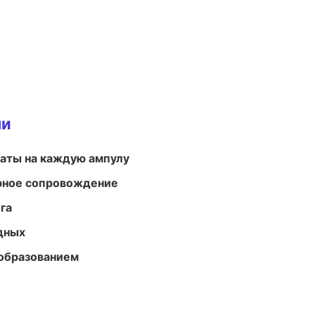
ми
аты на каждую ампулу
урное сопровождение
га
одных
образованием