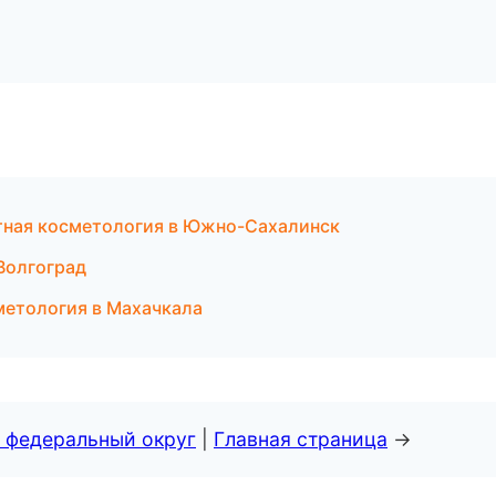
тная косметология в Южно-Сахалинск
 Волгоград
метология в Махачкала
 федеральный округ
|
Главная страница
→