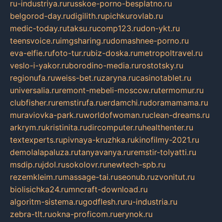
ru-industriya.ru
russkoe-porno-besplatno.ru
belgorod-day.ru
digilith.ru
pichkurovlab.ru
medic-today.ru
taksu.ru
comp123.ru
don-ykt.ru
teensvoice.ru
imgsharing.ru
domashnee-porno.ru
eva-elfie.ru
foto-tur.ru
biz-doska.ru
metropoltravel.ru
veslo-i-yakor.ru
borodino-media.ru
rostotsky.ru
regionufa.ru
weiss-bet.ru
zaryna.ru
casinotablet.ru
universalia.ru
remont-mebeli-moscow.ru
termomur.ru
clubfisher.ru
remstirufa.ru
erdamchi.ru
doramamama.ru
muraviovka-park.ru
worldofwoman.ru
clean-dreams.ru
arkrym.ru
kristinita.ru
dircomputer.ru
healthenter.ru
textexperts.ru
pivnaya-kruzhka.ru
kinofilmy-2021.ru
demolalapaluza.ru
tanyavanya.ru
remstir-tolyatti.ru
msdip.ru
jdol.ru
sokolovr.ru
newtech-spb.ru
rezemkleim.ru
massage-tai.ru
seonub.ru
zvonitut.ru
biolisichka24.ru
mncraft-download.ru
algoritm-sistema.ru
godflesh.ru
ru-industria.ru
zebra-tlt.ru
okna-proficom.ru
erynok.ru