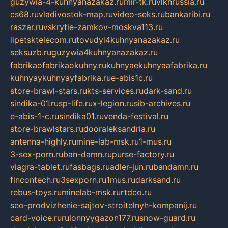
guzywia-4-kuhnyanazakaz.ru
mir-tk.ru
vlknrussia.ru
cs68.ru
vladivostok-map.ru
video-seks.ru
bankaribi.ru
raszar.ru
vskrytie-zamkov-moskva113.ru
lipetsktelecom.ru
tovudyi4kuhnyanazakaz.ru
seksuzb.ru
guzywia4kuhnyanazakaz.ru
fabrikaofabrikaokuhny.ru
kuhnyaekuhnyaafabrika.ru
kuhnyaykuhnyayfabrika.ru
e-abis1c.ru
store-brawl-stars.ru
kts-services.ru
dark-sand.ru
sindika-01.ru
sp-life.ru
x-legion.ru
sib-archives.ru
e-abis-1-c.ru
sindika01.ru
venda-festival.ru
store-brawlstars.ru
dooraleksandria.ru
antenna-highly.ru
mine-lab-msk.ru
1-mus.ru
3-sex-porn.ru
ban-damn.ru
purse-factory.ru
viagra-tablet.ru
fasbags.ru
adler-jun.ru
bandamn.ru
fincontech.ru
3sexporn.ru
1mus.ru
darksand.ru
rebus-toys.ru
minelab-msk.ru
rtdco.ru
seo-prodvizhenie-sajtov-stroitelnyh-kompanij.ru
card-voice.ru
rulonnyygazon177.ru
snow-guard.ru