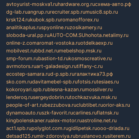
avtoyurist-moskva1.ru
hardware.org.ru
схема-авто.рф
dg-lab.ru
angrup.ru
recruiter.spb.ru
music8.spb.ru
krsk124.ru
kubok.spb.ru
romanofforex.ru
analitikaplus.ru
spyonline.ru
zosikamery.ru
sloboda-ural.pp.ru
AUTO-COM.SU
hohota.net
alimy.ru
online-z.com
aromat-vostoka.ru
otdelkaexp.ru
mobilvest.ru
bbd.net.ru
mebelshop.msk.ru
smp-forum.ru
bastion-td.ru
kosmoscreative.ru
avrmotors.ru
art-galadesign.ru
tiffany-c.ru
ecostep-samara.ru
d-p.spb.ru
галактика73.рф
sko.com.ru
davitamebel-spb.ru
fotsis.ru
tesiaes.ru
kokoroyari.spb.ru
blesna-kazan.ru
mossilver.ru
lenderoq.ru
sergeydobrin.ru
tochkazvuka.msk.ru
people-of-art.ru
bezzubova.ru
clubtibet.ru
orior-aks.ru
dynamoauto.ru
szk-favorit.ru
carlines.ru
flatnsk.ru
kingbolenskaner.ru
alex-motor.ru
astroline.net.ru
act1.spb.ru
polyglot.com.ru
gidlipetsk.ru
ooo-driada.ru
detsad125.ru
mir-zdoroviya.ru
bruslanovo.ru
siterem.ru