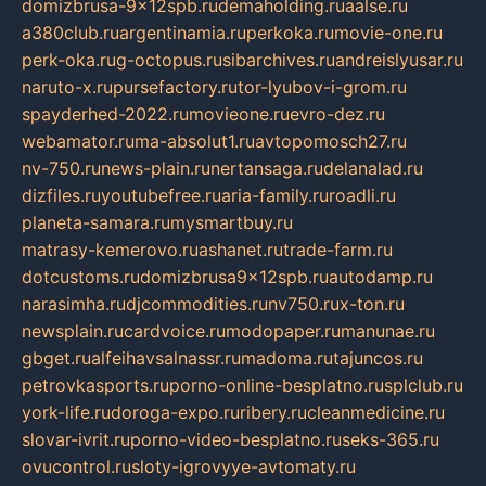
domizbrusa-9x12spb.ru
demaholding.ru
aalse.ru
a380club.ru
argentinamia.ru
perkoka.ru
movie-one.ru
perk-oka.ru
g-octopus.ru
sibarchives.ru
andreislyusar.ru
naruto-x.ru
pursefactory.ru
tor-lyubov-i-grom.ru
spayderhed-2022.ru
movieone.ru
evro-dez.ru
webamator.ru
ma-absolut1.ru
avtopomosch27.ru
nv-750.ru
news-plain.ru
nertansaga.ru
delanalad.ru
dizfiles.ru
youtubefree.ru
aria-family.ru
roadli.ru
planeta-samara.ru
mysmartbuy.ru
matrasy-kemerovo.ru
ashanet.ru
trade-farm.ru
dotcustoms.ru
domizbrusa9x12spb.ru
autodamp.ru
narasimha.ru
djcommodities.ru
nv750.ru
x-ton.ru
newsplain.ru
cardvoice.ru
modopaper.ru
manunae.ru
gbget.ru
alfeihavsalnassr.ru
madoma.ru
tajuncos.ru
petrovkasports.ru
porno-online-besplatno.ru
splclub.ru
york-life.ru
doroga-expo.ru
ribery.ru
cleanmedicine.ru
slovar-ivrit.ru
porno-video-besplatno.ru
seks-365.ru
ovucontrol.ru
sloty-igrovyye-avtomaty.ru