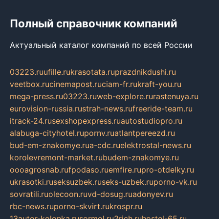
Полный справочник компаний
Актуальный каталог компаний по всей России
03223.ru
ufille.ru
krasotata.ru
prazdnikdushi.ru
veetbox.ru
cinemapost.ru
ciam-fr.ru
kraft-you.ru
mega-press.ru
03223.ru
web-explore.ru
rastenuya.ru
eurovision-russia.ru
strah-news.ru
freeride-team.ru
itrack-24.ru
sexshopexpress.ru
autostudiopro.ru
alabuga-cityhotel.ru
pornv.ru
atlantpereezd.ru
bud-em-znakomye.ru
a-cdc.ru
elektrostal-news.ru
korolevremont-market.ru
budem-znakomye.ru
oooagrosnab.ru
fpodaso.ru
emfire.ru
pro-otdelky.ru
ukrasotki.ru
seksuzbek.ru
seks-uzbek.ru
porno-vk.ru
sovratili.ru
olecoon.ru
vd-dosug.ru
adonyev.ru
rbc-news.ru
porno-skvirt.ru
krospr.ru
13autor-kolonka.ru
sormol.ru
2rich.ru
hostel-65.ru