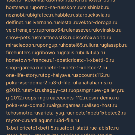
hostserve.ru
porno-na-russkom.ru
mishinlab.ru
neznobi.ru
bigfatcc.ru
habble.ru
starbucksvia.ru
delfinet.ru
silvernano.ru
elestal.ru
vektor-doroga.ru
velotrenajery.ru
pronso54.ru
lenasever.ru
lovinskix.ru
show-pets.ru
smartnews03.ru
discofoxworld.ru
miraclecoon.ru
pongup.ru
hostel65.ru
liura.ru
glasspb.ru
firehunters.ru
gribowo.ru
gnalis.ru
bulkitula.ru
hometown-france.ru
1-xbeticricetc-1-xbetti-5.ru
shop-garena.ru
cricetc-1-xbetr-1-xbetcc-2.ru
one-life-story.ru
top-halyava.ru
accounts112.ru
poka-vse-doma-2.ru
3-d-file.ru
hahahaharms.ru
g2012.ru
tst-1.ru
shaggy-cat.ru
opsmgr.ru
ev-gallery.ru
g-2012.ru
ops-mgr.ru
accounts-112.ru
csm-demo.ru
poka-vse-doma2.ru
airgungames.ru
allseo-host.ru
tehosmotre.ru
varieta-yug.ru
cricetc1xbetr1xbetcc2.ru
raytor-d.ru
atillagunn.ru
3d-file.ru
1xbeticricetc1xbetti5.ru
uafoot-statti.ru
e-abis1c.ru