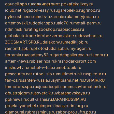
council.spb.ru
лодкипатриот.рф
kafekolizey.ru
iclub.net.ru
gazon-easy.ru
sugarepilekb.ru
grinox.ru
pylesostineco.ru
msts-ozarenie.ru
kameryjooan.ru
artemovskij.ru
dopler.spb.ru
aid70.ru
metall-perm.ru
ndm.msk.ru
ratingzooshop.ru
apiaccess.ru
globalautotrade.info
bezverhovskoe.ru
drsschool.ru
ZOOSMART.SPB.RU
dalakony.ru
medikijob.ru
remontt.spb.ru
photostudia.spb.ru
myragon.ru
terramia.ru
academy62.ru
gardengallereya.ru
rti.com.ru
artem-news.ru
biserinca.ru
krasnodarkurort.com
imshowtv.ru
mebel-v-tule.ru
mobtopik.ru
pcsecurity.net.ru
tool-sib.ru
multimetrunit.ru
sp-tour.ru
fan-cs.ru
santeh-russia.ru
symbian9.net.ru
DSHAIR.RU
tmmotors.spb.ru
xjocuricopii.com
musavtomat.msk.ru
obustrojdom.ru
sovetcik.ru
ybaranovskaya.ru
ppknews.ru
cult-alshei.ru
JAPANRUSSIA.RU
proekciyamebel.ru
imper-finans.ru
rim.org.ru
glamourai.ru
brassminus.ru
zabor-pro.ru
ftn.pp.ru