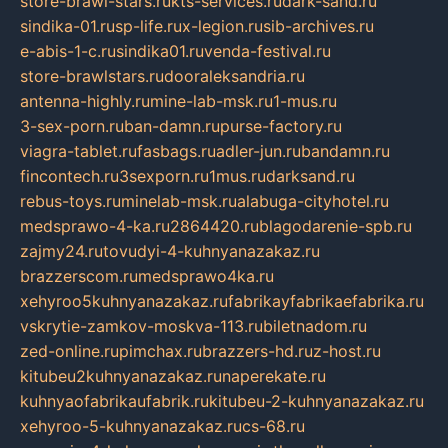
store-brawl-stars.ru
kts-services.ru
dark-sand.ru
sindika-01.ru
sp-life.ru
x-legion.ru
sib-archives.ru
e-abis-1-c.ru
sindika01.ru
venda-festival.ru
store-brawlstars.ru
dooraleksandria.ru
antenna-highly.ru
mine-lab-msk.ru
1-mus.ru
3-sex-porn.ru
ban-damn.ru
purse-factory.ru
viagra-tablet.ru
fasbags.ru
adler-jun.ru
bandamn.ru
fincontech.ru
3sexporn.ru
1mus.ru
darksand.ru
rebus-toys.ru
minelab-msk.ru
alabuga-cityhotel.ru
medsprawo-4-ka.ru
2864420.ru
blagodarenie-spb.ru
zajmy24.ru
tovudyi-4-kuhnyanazakaz.ru
brazzerscom.ru
medsprawo4ka.ru
xehyroo5kuhnyanazakaz.ru
fabrikayfabrikaefabrika.ru
vskrytie-zamkov-moskva-113.ru
biletnadom.ru
zed-online.ru
pimchax.ru
brazzers-hd.ru
z-host.ru
kitubeu2kuhnyanazakaz.ru
naperekate.ru
kuhnyaofabrikaufabrik.ru
kitubeu-2-kuhnyanazakaz.ru
xehyroo-5-kuhnyanazakaz.ru
cs-68.ru