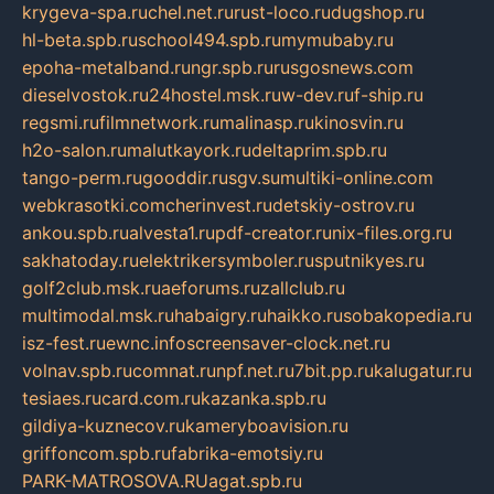
krygeva-spa.ru
chel.net.ru
rust-loco.ru
dugshop.ru
hl-beta.spb.ru
school494.spb.ru
mymubaby.ru
epoha-metalband.ru
ngr.spb.ru
rusgosnews.com
dieselvostok.ru
24hostel.msk.ru
w-dev.ru
f-ship.ru
regsmi.ru
filmnetwork.ru
malinasp.ru
kinosvin.ru
h2o-salon.ru
malutkayork.ru
deltaprim.spb.ru
tango-perm.ru
gooddir.ru
sgv.su
multiki-online.com
webkrasotki.com
cherinvest.ru
detskiy-ostrov.ru
ankou.spb.ru
alvesta1.ru
pdf-creator.ru
nix-files.org.ru
sakhatoday.ru
elektrikersymboler.ru
sputnikyes.ru
golf2club.msk.ru
aeforums.ru
zallclub.ru
multimodal.msk.ru
habaigry.ru
haikko.ru
sobakopedia.ru
isz-fest.ru
ewnc.info
screensaver-clock.net.ru
volnav.spb.ru
comnat.ru
npf.net.ru
7bit.pp.ru
kalugatur.ru
tesiaes.ru
card.com.ru
kazanka.spb.ru
gildiya-kuznecov.ru
kameryboavision.ru
griffoncom.spb.ru
fabrika-emotsiy.ru
PARK-MATROSOVA.RU
agat.spb.ru