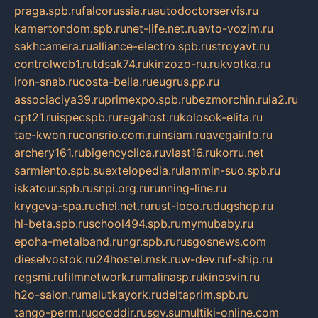
praga.spb.ru
falcorussia.ru
autodoctorservis.ru
kamertondom.spb.ru
net-life.net.ru
avto-vozim.ru
sakhcamera.ru
alliance-electro.spb.ru
stroyavt.ru
controlweb1.ru
tdsak74.ru
kinzozo-ru.ru
kvotka.ru
iron-snab.ru
costa-bella.ru
eugrus.pp.ru
associaciya39.ru
primexpo.spb.ru
bezmorchin.ru
ia2.ru
cpt21.ru
ispecspb.ru
regahost.ru
kolosok-elita.ru
tae-kwon.ru
consrio.com.ru
insiam.ru
avegainfo.ru
archery161.ru
bigencyclica.ru
vlast16.ru
korru.net
sarmiento.spb.su
extelopedia.ru
lammin-suo.spb.ru
iskatour.spb.ru
snpi.org.ru
running-line.ru
krygeva-spa.ru
chel.net.ru
rust-loco.ru
dugshop.ru
hl-beta.spb.ru
school494.spb.ru
mymubaby.ru
epoha-metalband.ru
ngr.spb.ru
rusgosnews.com
dieselvostok.ru
24hostel.msk.ru
w-dev.ru
f-ship.ru
regsmi.ru
filmnetwork.ru
malinasp.ru
kinosvin.ru
h2o-salon.ru
malutkayork.ru
deltaprim.spb.ru
tango-perm.ru
gooddir.ru
sgv.su
multiki-online.com