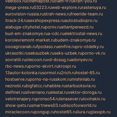
veetbox.ru
cinemapost.ru
ciam-fr.ru
kraft-you.ru
mega-press.ru
03223.ru
web-explore.ru
rastenuya.ru
eurovision-russia.ru
strah-news.ru
freeride-team.ru
itrack-24.ru
sexshopexpress.ru
autostudiopro.ru
alabuga-cityhotel.ru
pornv.ru
atlantpereezd.ru
bud-em-znakomye.ru
a-cdc.ru
elektrostal-news.ru
korolevremont-market.ru
budem-znakomye.ru
oooagrosnab.ru
fpodaso.ru
emfire.ru
pro-otdelky.ru
ukrasotki.ru
seksuzbek.ru
seks-uzbek.ru
porno-vk.ru
sovratili.ru
olecoon.ru
vd-dosug.ru
adonyev.ru
rbc-news.ru
porno-skvirt.ru
krospr.ru
13autor-kolonka.ru
sormol.ru
2rich.ru
hostel-65.ru
hostserve.ru
porno-na-russkom.ru
mishinlab.ru
neznobi.ru
bigfatcc.ru
habble.ru
starbucksvia.ru
delfinet.ru
silvernano.ru
elestal.ru
vektor-doroga.ru
velotrenajery.ru
pronso54.ru
lenasever.ru
lovinskix.ru
show-pets.ru
smartnews03.ru
discofoxworld.ru
miraclecoon.ru
pongup.ru
hostel65.ru
liura.ru
glasspb.ru