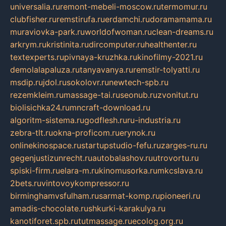
universalia.ru
remont-mebeli-moscow.ru
termomur.ru
clubfisher.ru
remstirufa.ru
erdamchi.ru
doramamama.ru
muraviovka-park.ru
worldofwoman.ru
clean-dreams.ru
arkrym.ru
kristinita.ru
dircomputer.ru
healthenter.ru
textexperts.ru
pivnaya-kruzhka.ru
kinofilmy-2021.ru
demolalapaluza.ru
tanyavanya.ru
remstir-tolyatti.ru
msdip.ru
jdol.ru
sokolovr.ru
newtech-spb.ru
rezemkleim.ru
massage-tai.ru
seonub.ru
zvonitut.ru
biolisichka24.ru
mncraft-download.ru
algoritm-sistema.ru
godflesh.ru
ru-industria.ru
zebra-tlt.ru
okna-proficom.ru
erynok.ru
onlinekinospace.ru
startupstudio-fefu.ru
zarges-ru.ru
gegenjustizunrecht.ru
autobalashov.ru
utrovortu.ru
spiski-firm.ru
elara-m.ru
kinomusorka.ru
mkcslava.ru
2bets.ru
vintovoykompressor.ru
birminghamvsfulham.ru
sarmat-komp.ru
pioneeri.ru
amadis-chocolate.ru
shkurki-karakulya.ru
kanotiforet.spb.ru
tutmassage.ru
ecolog.org.ru