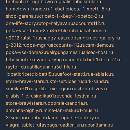
firehunters.ru
gribowo.ru
gnalis.ru
bulkitula.ru
hometown-france.ru
1-xbeticricetc-1-xbetti-5.ru
shop-garena.ru
cricetc-1-xbetr-1-xbetcc-2.ru
one-life-story.ru
top-halyava.ru
accounts112.ru
poka-vse-doma-2.ru
3-d-file.ru
hahahaharms.ru
g2012.ru
tst-1.ru
shaggy-cat.ru
opsmgr.ru
ev-gallery.ru
g-2012.ru
ops-mgr.ru
accounts-112.ru
csm-demo.ru
poka-vse-doma2.ru
airgungames.ru
allseo-host.ru
tehosmotre.ru
varieta-yug.ru
cricetc1xbetr1xbetcc2.ru
raytor-d.ru
atillagunn.ru
3d-file.ru
1xbeticricetc1xbetti5.ru
uafoot-statti.ru
e-abis1c.ru
store-brawl-stars.ru
kts-services.ru
dark-sand.ru
sindika-01.ru
sp-life.ru
x-legion.ru
sib-archives.ru
e-abis-1-c.ru
sindika01.ru
venda-festival.ru
store-brawlstars.ru
dooraleksandria.ru
antenna-highly.ru
mine-lab-msk.ru
1-mus.ru
3-sex-porn.ru
ban-damn.ru
purse-factory.ru
viagra-tablet.ru
fasbags.ru
adler-jun.ru
bandamn.ru