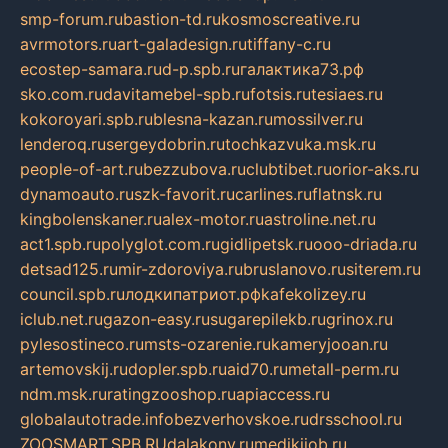
smp-forum.ru
bastion-td.ru
kosmoscreative.ru
avrmotors.ru
art-galadesign.ru
tiffany-c.ru
ecostep-samara.ru
d-p.spb.ru
галактика73.рф
sko.com.ru
davitamebel-spb.ru
fotsis.ru
tesiaes.ru
kokoroyari.spb.ru
blesna-kazan.ru
mossilver.ru
lenderoq.ru
sergeydobrin.ru
tochkazvuka.msk.ru
people-of-art.ru
bezzubova.ru
clubtibet.ru
orior-aks.ru
dynamoauto.ru
szk-favorit.ru
carlines.ru
flatnsk.ru
kingbolenskaner.ru
alex-motor.ru
astroline.net.ru
act1.spb.ru
polyglot.com.ru
gidlipetsk.ru
ooo-driada.ru
detsad125.ru
mir-zdoroviya.ru
bruslanovo.ru
siterem.ru
council.spb.ru
лодкипатриот.рф
kafekolizey.ru
iclub.net.ru
gazon-easy.ru
sugarepilekb.ru
grinox.ru
pylesostineco.ru
msts-ozarenie.ru
kameryjooan.ru
artemovskij.ru
dopler.spb.ru
aid70.ru
metall-perm.ru
ndm.msk.ru
ratingzooshop.ru
apiaccess.ru
globalautotrade.info
bezverhovskoe.ru
drsschool.ru
ZOOSMART.SPB.RU
dalakony.ru
medikijob.ru