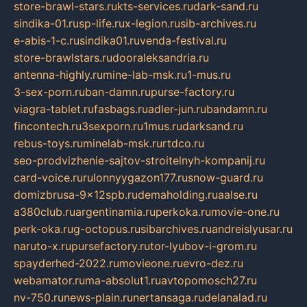
store-brawl-stars.ru
kts-services.ru
dark-sand.ru
sindika-01.ru
sp-life.ru
x-legion.ru
sib-archives.ru
e-abis-1-c.ru
sindika01.ru
venda-festival.ru
store-brawlstars.ru
dooraleksandria.ru
antenna-highly.ru
mine-lab-msk.ru
1-mus.ru
3-sex-porn.ru
ban-damn.ru
purse-factory.ru
viagra-tablet.ru
fasbags.ru
adler-jun.ru
bandamn.ru
fincontech.ru
3sexporn.ru
1mus.ru
darksand.ru
rebus-toys.ru
minelab-msk.ru
rtdco.ru
seo-prodvizhenie-sajtov-stroitelnyh-kompanij.ru
card-voice.ru
rulonnyygazon177.ru
snow-guard.ru
domizbrusa-9x12spb.ru
demaholding.ru
aalse.ru
a380club.ru
argentinamia.ru
perkoka.ru
movie-one.ru
perk-oka.ru
g-octopus.ru
sibarchives.ru
andreislyusar.ru
naruto-x.ru
pursefactory.ru
tor-lyubov-i-grom.ru
spayderhed-2022.ru
movieone.ru
evro-dez.ru
webamator.ru
ma-absolut1.ru
avtopomosch27.ru
nv-750.ru
news-plain.ru
nertansaga.ru
delanalad.ru