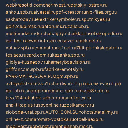
webkrasotki.com
cherinvest.ru
detskiy-ostrov.ru
ankou.spb.ru
alvesta1.ru
pdf-creator.ru
nix-files.org.ru
sakhatoday.ru
elektrikersymboler.ru
sputnikyes.ru
golf2club.msk.ru
aeforums.ru
zallclub.ru
multimodal.msk.ru
habaigry.ru
haikko.ru
sobakopedia.ru
isz-fest.ru
ewnc.info
screensaver-clock.net.ru
volnav.spb.ru
comnat.ru
npf.net.ru
7bit.pp.ru
kalugatur.ru
tesiaes.ru
card.com.ru
kazanka.spb.ru
gildiya-kuznecov.ru
kameryboavision.ru
griffoncom.spb.ru
fabrika-emotsiy.ru
PARK-MATROSOVA.RU
agat.spb.ru
avtoyurist-moskva1.ru
hardware.org.ru
схема-авто.рф
dg-lab.ru
angrup.ru
recruiter.spb.ru
music8.spb.ru
krsk124.ru
kubok.spb.ru
romanofforex.ru
analitikaplus.ru
spyonline.ru
zosikamery.ru
sloboda-ural.pp.ru
AUTO-COM.SU
hohota.net
alimy.ru
online-z.com
aromat-vostoka.ru
otdelkaexp.ru
mobilvest.ru
bbd.net.ru
mebelshop.msk.ru