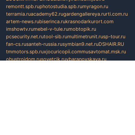
remontt.spb.ru
photostudia.spb.ru
myragon.ru
terramia.ru
academy62.ru
gardengallereya.ru
rti.com.ru
artem-news.ru
biserinca.ru
krasnodarkurort.com
imshowtv.ru
mebel-v-tule.ru
mobtopik.ru
pcsecurity.net.ru
tool-sib.ru
multimetrunit.ru
sp-tour.ru
fan-cs.ru
santeh-russia.ru
symbian9.net.ru
DSHAIR.RU
tmmotors.spb.ru
xjocuricopii.com
musavtomat.msk.ru
obustrojdom.ru
sovetcik.ru
ybaranovskaya.ru
ppknews.ru
cult-alshei.ru
JAPANRUSSIA.RU
proekciyamebel.ru
imper-finans.ru
rim.org.ru
glamourai.ru
brassminus.ru
zabor-pro.ru
ftn.pp.ru
dorogoe58.ru
laimengpacker.ru
kuzova-zapchasti.ru
sageerp.ru
taxodrom.ru
dsrazvitie.ru
hardcity.net.ru
ratinghomegames.ru
topservice25.ru
gubernyan.ru
gtglasslined.ru
ii4.ru
tssport.spb.ru
andorra24.com
blackwallstreet.ru
oboimos.ru
optim-doors.com.ru
ikuch.ru
nycr.org.ru
npa21.ru
vremya-ch.spb.ru
desert000.ru
ivtorgi.ru
ifiori.ru
catalog-statei.ru