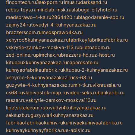
fincontech.ru
3sexporn.ru
1mus.ru
darksand.ru
rebus-toys.ru
minelab-msk.ru
alabuga-cityhotel.ru
medsprawo-4-ka.ru
2864420.ru
blagodarenie-spb.ru
zajmy24.ru
tovudyi-4-kuhnyanazakaz.ru
brazzerscom.ru
medsprawo4ka.ru
xehyroo5kuhnyanazakaz.ru
fabrikayfabrikaefabrika.ru
vskrytie-zamkov-moskva-113.ru
biletnadom.ru
zed-online.ru
pimchax.ru
brazzers-hd.ru
z-host.ru
kitubeu2kuhnyanazakaz.ru
naperekate.ru
kuhnyaofabrikaufabrik.ru
kitubeu-2-kuhnyanazakaz.ru
xehyroo-5-kuhnyanazakaz.ru
cs-68.ru
guzywia-4-kuhnyanazakaz.ru
mir-tk.ru
vlknrussia.ru
cs68.ru
vladivostok-map.ru
video-seks.ru
bankaribi.ru
raszar.ru
vskrytie-zamkov-moskva113.ru
lipetsktelecom.ru
tovudyi4kuhnyanazakaz.ru
seksuzb.ru
guzywia4kuhnyanazakaz.ru
fabrikaofabrikaokuhny.ru
kuhnyaekuhnyaafabrika.ru
kuhnyaykuhnyayfabrika.ru
e-abis1c.ru