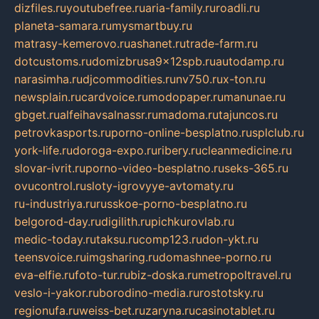
dizfiles.ru
youtubefree.ru
aria-family.ru
roadli.ru
planeta-samara.ru
mysmartbuy.ru
matrasy-kemerovo.ru
ashanet.ru
trade-farm.ru
dotcustoms.ru
domizbrusa9x12spb.ru
autodamp.ru
narasimha.ru
djcommodities.ru
nv750.ru
x-ton.ru
newsplain.ru
cardvoice.ru
modopaper.ru
manunae.ru
gbget.ru
alfeihavsalnassr.ru
madoma.ru
tajuncos.ru
petrovkasports.ru
porno-online-besplatno.ru
splclub.ru
york-life.ru
doroga-expo.ru
ribery.ru
cleanmedicine.ru
slovar-ivrit.ru
porno-video-besplatno.ru
seks-365.ru
ovucontrol.ru
sloty-igrovyye-avtomaty.ru
ru-industriya.ru
russkoe-porno-besplatno.ru
belgorod-day.ru
digilith.ru
pichkurovlab.ru
medic-today.ru
taksu.ru
comp123.ru
don-ykt.ru
teensvoice.ru
imgsharing.ru
domashnee-porno.ru
eva-elfie.ru
foto-tur.ru
biz-doska.ru
metropoltravel.ru
veslo-i-yakor.ru
borodino-media.ru
rostotsky.ru
regionufa.ru
weiss-bet.ru
zaryna.ru
casinotablet.ru