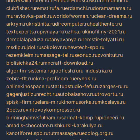
universalia.ru
remont-mebeli-moscow.ru
termomur.ru
clubfisher.ru
remstirufa.ru
erdamchi.ru
doramamama.ru
muraviovka-park.ru
worldofwoman.ru
clean-dreams.ru
arkrym.ru
kristinita.ru
dircomputer.ru
healthenter.ru
textexperts.ru
pivnaya-kruzhka.ru
kinofilmy-2021.ru
demolalapaluza.ru
tanyavanya.ru
remstir-tolyatti.ru
msdip.ru
jdol.ru
sokolovr.ru
newtech-spb.ru
rezemkleim.ru
massage-tai.ru
seonub.ru
zvonitut.ru
biolisichka24.ru
mncraft-download.ru
algoritm-sistema.ru
godflesh.ru
ru-industria.ru
zebra-tlt.ru
okna-proficom.ru
erynok.ru
onlinekinospace.ru
startupstudio-fefu.ru
zarges-ru.ru
gegenjustizunrecht.ru
autobalashov.ru
utrovortu.ru
spiski-firm.ru
elara-m.ru
kinomusorka.ru
mkcslava.ru
2bets.ru
vintovoykompressor.ru
birminghamvsfulham.ru
sarmat-komp.ru
pioneeri.ru
amadis-chocolate.ru
shkurki-karakulya.ru
kanotiforet.spb.ru
tutmassage.ru
ecolog.org.ru