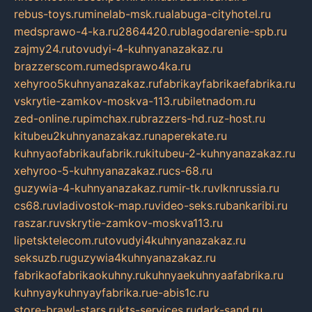
rebus-toys.ru
minelab-msk.ru
alabuga-cityhotel.ru
medsprawo-4-ka.ru
2864420.ru
blagodarenie-spb.ru
zajmy24.ru
tovudyi-4-kuhnyanazakaz.ru
brazzerscom.ru
medsprawo4ka.ru
xehyroo5kuhnyanazakaz.ru
fabrikayfabrikaefabrika.ru
vskrytie-zamkov-moskva-113.ru
biletnadom.ru
zed-online.ru
pimchax.ru
brazzers-hd.ru
z-host.ru
kitubeu2kuhnyanazakaz.ru
naperekate.ru
kuhnyaofabrikaufabrik.ru
kitubeu-2-kuhnyanazakaz.ru
xehyroo-5-kuhnyanazakaz.ru
cs-68.ru
guzywia-4-kuhnyanazakaz.ru
mir-tk.ru
vlknrussia.ru
cs68.ru
vladivostok-map.ru
video-seks.ru
bankaribi.ru
raszar.ru
vskrytie-zamkov-moskva113.ru
lipetsktelecom.ru
tovudyi4kuhnyanazakaz.ru
seksuzb.ru
guzywia4kuhnyanazakaz.ru
fabrikaofabrikaokuhny.ru
kuhnyaekuhnyaafabrika.ru
kuhnyaykuhnyayfabrika.ru
e-abis1c.ru
store-brawl-stars.ru
kts-services.ru
dark-sand.ru