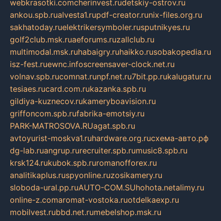
webkrasotki.com
cherinvest.ru
detskiy-ostrov.ru
ankou.spb.ru
alvesta1.ru
pdf-creator.ru
nix-files.org.ru
sakhatoday.ru
elektrikersymboler.ru
sputnikyes.ru
golf2club.msk.ru
aeforums.ru
zallclub.ru
multimodal.msk.ru
habaigry.ru
haikko.ru
sobakopedia.ru
isz-fest.ru
ewnc.info
screensaver-clock.net.ru
volnav.spb.ru
comnat.ru
npf.net.ru
7bit.pp.ru
kalugatur.ru
tesiaes.ru
card.com.ru
kazanka.spb.ru
gildiya-kuznecov.ru
kameryboavision.ru
griffoncom.spb.ru
fabrika-emotsiy.ru
PARK-MATROSOVA.RU
agat.spb.ru
avtoyurist-moskva1.ru
hardware.org.ru
схема-авто.рф
dg-lab.ru
angrup.ru
recruiter.spb.ru
music8.spb.ru
krsk124.ru
kubok.spb.ru
romanofforex.ru
analitikaplus.ru
spyonline.ru
zosikamery.ru
sloboda-ural.pp.ru
AUTO-COM.SU
hohota.net
alimy.ru
online-z.com
aromat-vostoka.ru
otdelkaexp.ru
mobilvest.ru
bbd.net.ru
mebelshop.msk.ru