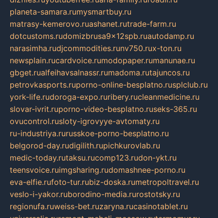
planeta-samara.ru
mysmartbuy.ru
matrasy-kemerovo.ru
ashanet.ru
trade-farm.ru
dotcustoms.ru
domizbrusa9x12spb.ru
autodamp.ru
narasimha.ru
djcommodities.ru
nv750.ru
x-ton.ru
newsplain.ru
cardvoice.ru
modopaper.ru
manunae.ru
gbget.ru
alfeihavsalnassr.ru
madoma.ru
tajuncos.ru
petrovkasports.ru
porno-online-besplatno.ru
splclub.ru
york-life.ru
doroga-expo.ru
ribery.ru
cleanmedicine.ru
slovar-ivrit.ru
porno-video-besplatno.ru
seks-365.ru
ovucontrol.ru
sloty-igrovyye-avtomaty.ru
ru-industriya.ru
russkoe-porno-besplatno.ru
belgorod-day.ru
digilith.ru
pichkurovlab.ru
medic-today.ru
taksu.ru
comp123.ru
don-ykt.ru
teensvoice.ru
imgsharing.ru
domashnee-porno.ru
eva-elfie.ru
foto-tur.ru
biz-doska.ru
metropoltravel.ru
veslo-i-yakor.ru
borodino-media.ru
rostotsky.ru
regionufa.ru
weiss-bet.ru
zaryna.ru
casinotablet.ru