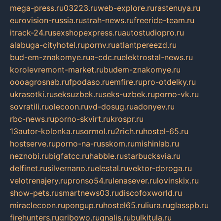
mega-press.ru
03223.ru
web-explore.ru
rastenuya.ru
eurovision-russia.ru
strah-news.ru
freeride-team.ru
itrack-24.ru
sexshopexpress.ru
autostudiopro.ru
alabuga-cityhotel.ru
pornv.ru
atlantpereezd.ru
bud-em-znakomye.ru
a-cdc.ru
elektrostal-news.ru
korolevremont-market.ru
budem-znakomye.ru
oooagrosnab.ru
fpodaso.ru
emfire.ru
pro-otdelky.ru
ukrasotki.ru
seksuzbek.ru
seks-uzbek.ru
porno-vk.ru
sovratili.ru
olecoon.ru
vd-dosug.ru
adonyev.ru
rbc-news.ru
porno-skvirt.ru
krospr.ru
13autor-kolonka.ru
sormol.ru
2rich.ru
hostel-65.ru
hostserve.ru
porno-na-russkom.ru
mishinlab.ru
neznobi.ru
bigfatcc.ru
habble.ru
starbucksvia.ru
delfinet.ru
silvernano.ru
elestal.ru
vektor-doroga.ru
velotrenajery.ru
pronso54.ru
lenasever.ru
lovinskix.ru
show-pets.ru
smartnews03.ru
discofoxworld.ru
miraclecoon.ru
pongup.ru
hostel65.ru
liura.ru
glasspb.ru
firehunters.ru
gribowo.ru
gnalis.ru
bulkitula.ru