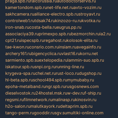
praga.spb.ru
falcorussia.ru
autodoctorservis.ru
kamertondom.spb.ru
net-life.net.ru
avto-vozim.ru
sakhcamera.ru
alliance-electro.spb.ru
stroyavt.ru
controlweb1.ru
tdsak74.ru
kinzozo-ru.ru
kvotka.ru
iron-snab.ru
costa-bella.ru
eugrus.pp.ru
associaciya39.ru
primexpo.spb.ru
bezmorchin.ru
ia2.ru
cpt21.ru
ispecspb.ru
regahost.ru
kolosok-elita.ru
tae-kwon.ru
consrio.com.ru
insiam.ru
avegainfo.ru
archery161.ru
bigencyclica.ru
vlast16.ru
korru.net
sarmiento.spb.su
extelopedia.ru
lammin-suo.spb.ru
iskatour.spb.ru
snpi.org.ru
running-line.ru
krygeva-spa.ru
chel.net.ru
rust-loco.ru
dugshop.ru
hl-beta.spb.ru
school494.spb.ru
mymubaby.ru
epoha-metalband.ru
ngr.spb.ru
rusgosnews.com
dieselvostok.ru
24hostel.msk.ru
w-dev.ru
f-ship.ru
regsmi.ru
filmnetwork.ru
malinasp.ru
kinosvin.ru
h2o-salon.ru
malutkayork.ru
deltaprim.spb.ru
tango-perm.ru
gooddir.ru
sgv.su
multiki-online.com