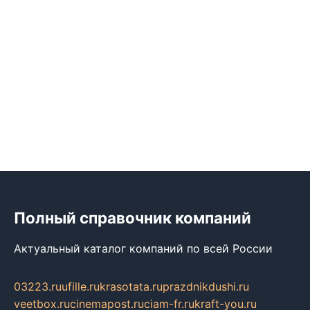
Полный справочник компаний
Актуальный каталог компаний по всей России
03223.ru
ufille.ru
krasotata.ru
prazdnikdushi.ru
veetbox.ru
cinemapost.ru
ciam-fr.ru
kraft-you.ru