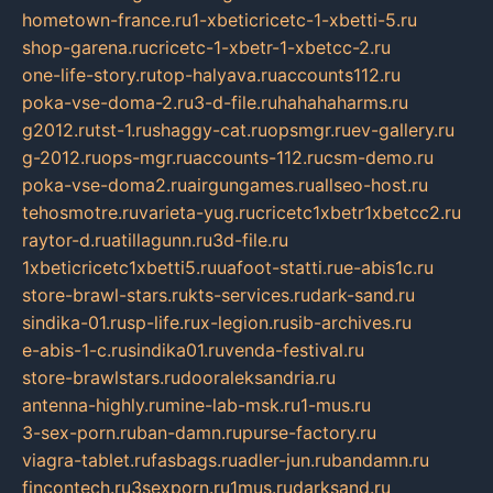
hometown-france.ru
1-xbeticricetc-1-xbetti-5.ru
shop-garena.ru
cricetc-1-xbetr-1-xbetcc-2.ru
one-life-story.ru
top-halyava.ru
accounts112.ru
poka-vse-doma-2.ru
3-d-file.ru
hahahaharms.ru
g2012.ru
tst-1.ru
shaggy-cat.ru
opsmgr.ru
ev-gallery.ru
g-2012.ru
ops-mgr.ru
accounts-112.ru
csm-demo.ru
poka-vse-doma2.ru
airgungames.ru
allseo-host.ru
tehosmotre.ru
varieta-yug.ru
cricetc1xbetr1xbetcc2.ru
raytor-d.ru
atillagunn.ru
3d-file.ru
1xbeticricetc1xbetti5.ru
uafoot-statti.ru
e-abis1c.ru
store-brawl-stars.ru
kts-services.ru
dark-sand.ru
sindika-01.ru
sp-life.ru
x-legion.ru
sib-archives.ru
e-abis-1-c.ru
sindika01.ru
venda-festival.ru
store-brawlstars.ru
dooraleksandria.ru
antenna-highly.ru
mine-lab-msk.ru
1-mus.ru
3-sex-porn.ru
ban-damn.ru
purse-factory.ru
viagra-tablet.ru
fasbags.ru
adler-jun.ru
bandamn.ru
fincontech.ru
3sexporn.ru
1mus.ru
darksand.ru