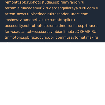
remontt.spb.ru
photostudia.spb.ru
myragon.ru
terramia.ru
academy62.ru
gardengallereya.ru
rti.com.ru
artem-news.ru
biserinca.ru
krasnodarkurort.com
imshowtv.ru
mebel-v-tule.ru
mobtopik.ru
pcsecurity.net.ru
tool-sib.ru
multimetrunit.ru
sp-tour.ru
fan-cs.ru
santeh-russia.ru
symbian9.net.ru
DSHAIR.RU
tmmotors.spb.ru
xjocuricopii.com
musavtomat.msk.ru
obustrojdom.ru
sovetcik.ru
ybaranovskaya.ru
ppknews.ru
cult-alshei.ru
JAPANRUSSIA.RU
proekciyamebel.ru
imper-finans.ru
rim.org.ru
glamourai.ru
brassminus.ru
zabor-pro.ru
ftn.pp.ru
dorogoe58.ru
laimengpacker.ru
kuzova-zapchasti.ru
sageerp.ru
taxodrom.ru
dsrazvitie.ru
hardcity.net.ru
ratinghomegames.ru
topservice25.ru
gubernyan.ru
gtglasslined.ru
ii4.ru
tssport.spb.ru
andorra24.com
blackwallstreet.ru
oboimos.ru
optim-doors.com.ru
ikuch.ru
nycr.org.ru
npa21.ru
vremya-ch.spb.ru
desert000.ru
ivtorgi.ru
ifiori.ru
catalog-statei.ru