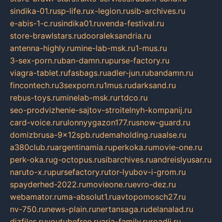
sindika-01.ru
sp-life.ru
x-legion.ru
sib-archives.ru
e-abis-1-c.ru
sindika01.ru
venda-festival.ru
store-brawlstars.ru
dooraleksandria.ru
antenna-highly.ru
mine-lab-msk.ru
1-mus.ru
3-sex-porn.ru
ban-damn.ru
purse-factory.ru
viagra-tablet.ru
fasbags.ru
adler-jun.ru
bandamn.ru
fincontech.ru
3sexporn.ru
1mus.ru
darksand.ru
rebus-toys.ru
minelab-msk.ru
rtdco.ru
seo-prodvizhenie-sajtov-stroitelnyh-kompanij.ru
card-voice.ru
rulonnyygazon177.ru
snow-guard.ru
domizbrusa-9x12spb.ru
demaholding.ru
aalse.ru
a380club.ru
argentinamia.ru
perkoka.ru
movie-one.ru
perk-oka.ru
g-octopus.ru
sibarchives.ru
andreislyusar.ru
naruto-x.ru
pursefactory.ru
tor-lyubov-i-grom.ru
spayderhed-2022.ru
movieone.ru
evro-dez.ru
webamator.ru
ma-absolut1.ru
avtopomosch27.ru
nv-750.ru
news-plain.ru
nertansaga.ru
delanalad.ru
dizfiles.ru
youtubefree.ru
aria-family.ru
roadli.ru