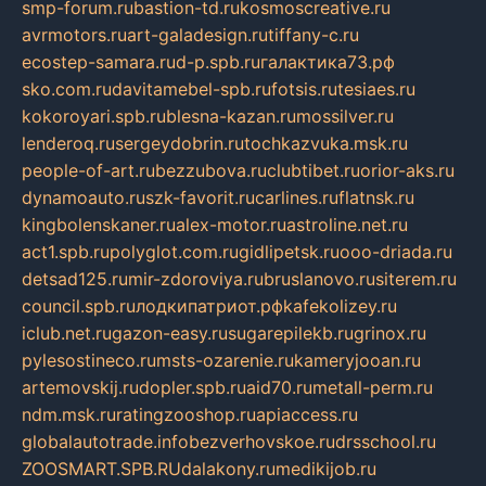
smp-forum.ru
bastion-td.ru
kosmoscreative.ru
avrmotors.ru
art-galadesign.ru
tiffany-c.ru
ecostep-samara.ru
d-p.spb.ru
галактика73.рф
sko.com.ru
davitamebel-spb.ru
fotsis.ru
tesiaes.ru
kokoroyari.spb.ru
blesna-kazan.ru
mossilver.ru
lenderoq.ru
sergeydobrin.ru
tochkazvuka.msk.ru
people-of-art.ru
bezzubova.ru
clubtibet.ru
orior-aks.ru
dynamoauto.ru
szk-favorit.ru
carlines.ru
flatnsk.ru
kingbolenskaner.ru
alex-motor.ru
astroline.net.ru
act1.spb.ru
polyglot.com.ru
gidlipetsk.ru
ooo-driada.ru
detsad125.ru
mir-zdoroviya.ru
bruslanovo.ru
siterem.ru
council.spb.ru
лодкипатриот.рф
kafekolizey.ru
iclub.net.ru
gazon-easy.ru
sugarepilekb.ru
grinox.ru
pylesostineco.ru
msts-ozarenie.ru
kameryjooan.ru
artemovskij.ru
dopler.spb.ru
aid70.ru
metall-perm.ru
ndm.msk.ru
ratingzooshop.ru
apiaccess.ru
globalautotrade.info
bezverhovskoe.ru
drsschool.ru
ZOOSMART.SPB.RU
dalakony.ru
medikijob.ru