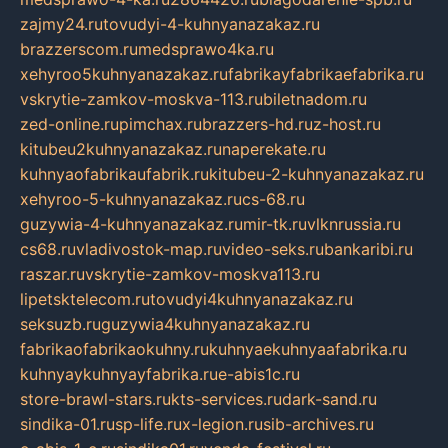
zajmy24.ru
tovudyi-4-kuhnyanazakaz.ru
brazzerscom.ru
medsprawo4ka.ru
xehyroo5kuhnyanazakaz.ru
fabrikayfabrikaefabrika.ru
vskrytie-zamkov-moskva-113.ru
biletnadom.ru
zed-online.ru
pimchax.ru
brazzers-hd.ru
z-host.ru
kitubeu2kuhnyanazakaz.ru
naperekate.ru
kuhnyaofabrikaufabrik.ru
kitubeu-2-kuhnyanazakaz.ru
xehyroo-5-kuhnyanazakaz.ru
cs-68.ru
guzywia-4-kuhnyanazakaz.ru
mir-tk.ru
vlknrussia.ru
cs68.ru
vladivostok-map.ru
video-seks.ru
bankaribi.ru
raszar.ru
vskrytie-zamkov-moskva113.ru
lipetsktelecom.ru
tovudyi4kuhnyanazakaz.ru
seksuzb.ru
guzywia4kuhnyanazakaz.ru
fabrikaofabrikaokuhny.ru
kuhnyaekuhnyaafabrika.ru
kuhnyaykuhnyayfabrika.ru
e-abis1c.ru
store-brawl-stars.ru
kts-services.ru
dark-sand.ru
sindika-01.ru
sp-life.ru
x-legion.ru
sib-archives.ru