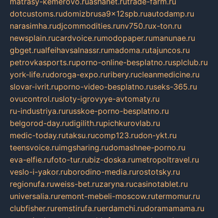
matrasy-kemerovo.ru
ashanet.ru
trade-farm.ru
dotcustoms.ru
domizbrusa9x12spb.ru
autodamp.ru
narasimha.ru
djcommodities.ru
nv750.ru
x-ton.ru
newsplain.ru
cardvoice.ru
modopaper.ru
manunae.ru
gbget.ru
alfeihavsalnassr.ru
madoma.ru
tajuncos.ru
petrovkasports.ru
porno-online-besplatno.ru
splclub.ru
york-life.ru
doroga-expo.ru
ribery.ru
cleanmedicine.ru
slovar-ivrit.ru
porno-video-besplatno.ru
seks-365.ru
ovucontrol.ru
sloty-igrovyye-avtomaty.ru
ru-industriya.ru
russkoe-porno-besplatno.ru
belgorod-day.ru
digilith.ru
pichkurovlab.ru
medic-today.ru
taksu.ru
comp123.ru
don-ykt.ru
teensvoice.ru
imgsharing.ru
domashnee-porno.ru
eva-elfie.ru
foto-tur.ru
biz-doska.ru
metropoltravel.ru
veslo-i-yakor.ru
borodino-media.ru
rostotsky.ru
regionufa.ru
weiss-bet.ru
zaryna.ru
casinotablet.ru
universalia.ru
remont-mebeli-moscow.ru
termomur.ru
clubfisher.ru
remstirufa.ru
erdamchi.ru
doramamama.ru