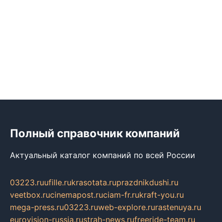
Полный справочник компаний
Актуальный каталог компаний по всей России
03223.ru
ufille.ru
krasotata.ru
prazdnikdushi.ru
veetbox.ru
cinemapost.ru
ciam-fr.ru
kraft-you.ru
mega-press.ru
03223.ru
web-explore.ru
rastenuya.ru
eurovision-russia.ru
strah-news.ru
freeride-team.ru