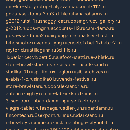
one-life-story.ru
top-halyava.ru
accounts112.ru
poka-vse-doma-2.ru
3-d-file.ru
hahahaharms.ru
g2012.ru
tst-1.ru
shaggy-cat.ru
opsmgr.ru
ev-gallery.ru
g-2012.ru
ops-mgr.ru
accounts-112.ru
csm-demo.ru
poka-vse-doma2.ru
airgungames.ru
allseo-host.ru
tehosmotre.ru
varieta-yug.ru
cricetc1xbetr1xbetcc2.ru
raytor-d.ru
atillagunn.ru
3d-file.ru
1xbeticricetc1xbetti5.ru
uafoot-statti.ru
e-abis1c.ru
store-brawl-stars.ru
kts-services.ru
dark-sand.ru
sindika-01.ru
sp-life.ru
x-legion.ru
sib-archives.ru
e-abis-1-c.ru
sindika01.ru
venda-festival.ru
store-brawlstars.ru
dooraleksandria.ru
antenna-highly.ru
mine-lab-msk.ru
1-mus.ru
3-sex-porn.ru
ban-damn.ru
purse-factory.ru
viagra-tablet.ru
fasbags.ru
adler-jun.ru
bandamn.ru
fincontech.ru
3sexporn.ru
1mus.ru
darksand.ru
rebus-toys.ru
minelab-msk.ru
alabuga-cityhotel.ru
medsprawo-4-ka.ru
2864420.ru
blagodarenie-spb.ru