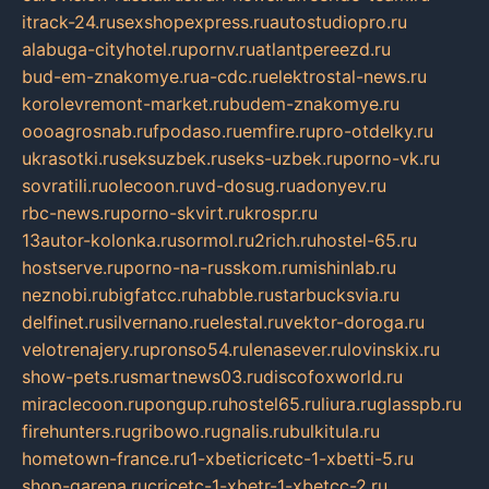
itrack-24.ru
sexshopexpress.ru
autostudiopro.ru
alabuga-cityhotel.ru
pornv.ru
atlantpereezd.ru
bud-em-znakomye.ru
a-cdc.ru
elektrostal-news.ru
korolevremont-market.ru
budem-znakomye.ru
oooagrosnab.ru
fpodaso.ru
emfire.ru
pro-otdelky.ru
ukrasotki.ru
seksuzbek.ru
seks-uzbek.ru
porno-vk.ru
sovratili.ru
olecoon.ru
vd-dosug.ru
adonyev.ru
rbc-news.ru
porno-skvirt.ru
krospr.ru
13autor-kolonka.ru
sormol.ru
2rich.ru
hostel-65.ru
hostserve.ru
porno-na-russkom.ru
mishinlab.ru
neznobi.ru
bigfatcc.ru
habble.ru
starbucksvia.ru
delfinet.ru
silvernano.ru
elestal.ru
vektor-doroga.ru
velotrenajery.ru
pronso54.ru
lenasever.ru
lovinskix.ru
show-pets.ru
smartnews03.ru
discofoxworld.ru
miraclecoon.ru
pongup.ru
hostel65.ru
liura.ru
glasspb.ru
firehunters.ru
gribowo.ru
gnalis.ru
bulkitula.ru
hometown-france.ru
1-xbeticricetc-1-xbetti-5.ru
shop-garena.ru
cricetc-1-xbetr-1-xbetcc-2.ru