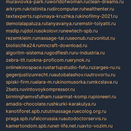
muraviovka-park.ru
worldofwoman.ru
clean-dreams.ru
arkrym.ru
kristinita.ru
dircomputer.ru
healthenter.ru
textexperts.ru
pivnaya-kruzhka.ru
kinofilmy-2021.ru
demolalapaluza.ru
tanyavanya.ru
remstir-tolyatti.ru
msdip.ru
jdol.ru
sokolovr.ru
newtech-spb.ru
rezemkleim.ru
massage-tai.ru
seonub.ru
zvonitut.ru
biolisichka24.ru
mncraft-download.ru
algoritm-sistema.ru
godflesh.ru
ru-industria.ru
zebra-tlt.ru
okna-proficom.ru
erynok.ru
onlinekinospace.ru
startupstudio-fefu.ru
zarges-ru.ru
gegenjustizunrecht.ru
autobalashov.ru
utrovortu.ru
spiski-firm.ru
elara-m.ru
kinomusorka.ru
mkcslava.ru
2bets.ru
vintovoykompressor.ru
birminghamvsfulham.ru
sarmat-komp.ru
pioneeri.ru
amadis-chocolate.ru
shkurki-karakulya.ru
kanotiforet.spb.ru
tutmassage.ru
ecolog.org.ru
praga.spb.ru
falcorussia.ru
autodoctorservis.ru
kamertondom.spb.ru
net-life.net.ru
avto-vozim.ru