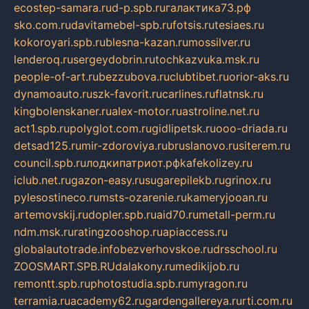
ecostep-samara.ru
d-p.spb.ru
галактика73.рф
sko.com.ru
davitamebel-spb.ru
fotsis.ru
tesiaes.ru
kokoroyari.spb.ru
blesna-kazan.ru
mossilver.ru
lenderoq.ru
sergeydobrin.ru
tochkazvuka.msk.ru
people-of-art.ru
bezzubova.ru
clubtibet.ru
orior-aks.ru
dynamoauto.ru
szk-favorit.ru
carlines.ru
flatnsk.ru
kingbolenskaner.ru
alex-motor.ru
astroline.net.ru
act1.spb.ru
polyglot.com.ru
gidlipetsk.ru
ooo-driada.ru
detsad125.ru
mir-zdoroviya.ru
bruslanovo.ru
siterem.ru
council.spb.ru
лодкипатриот.рф
kafekolizey.ru
iclub.net.ru
gazon-easy.ru
sugarepilekb.ru
grinox.ru
pylesostineco.ru
msts-ozarenie.ru
kameryjooan.ru
artemovskij.ru
dopler.spb.ru
aid70.ru
metall-perm.ru
ndm.msk.ru
ratingzooshop.ru
apiaccess.ru
globalautotrade.info
bezverhovskoe.ru
drsschool.ru
ZOOSMART.SPB.RU
dalakony.ru
medikijob.ru
remontt.spb.ru
photostudia.spb.ru
myragon.ru
terramia.ru
academy62.ru
gardengallereya.ru
rti.com.ru