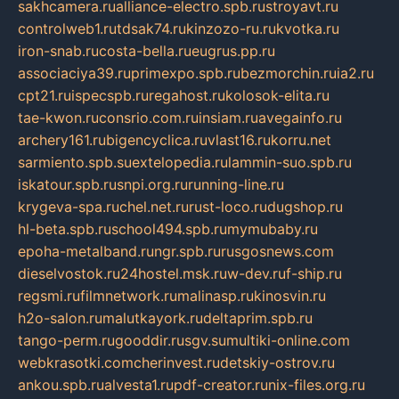
sakhcamera.ru
alliance-electro.spb.ru
stroyavt.ru
controlweb1.ru
tdsak74.ru
kinzozo-ru.ru
kvotka.ru
iron-snab.ru
costa-bella.ru
eugrus.pp.ru
associaciya39.ru
primexpo.spb.ru
bezmorchin.ru
ia2.ru
cpt21.ru
ispecspb.ru
regahost.ru
kolosok-elita.ru
tae-kwon.ru
consrio.com.ru
insiam.ru
avegainfo.ru
archery161.ru
bigencyclica.ru
vlast16.ru
korru.net
sarmiento.spb.su
extelopedia.ru
lammin-suo.spb.ru
iskatour.spb.ru
snpi.org.ru
running-line.ru
krygeva-spa.ru
chel.net.ru
rust-loco.ru
dugshop.ru
hl-beta.spb.ru
school494.spb.ru
mymubaby.ru
epoha-metalband.ru
ngr.spb.ru
rusgosnews.com
dieselvostok.ru
24hostel.msk.ru
w-dev.ru
f-ship.ru
regsmi.ru
filmnetwork.ru
malinasp.ru
kinosvin.ru
h2o-salon.ru
malutkayork.ru
deltaprim.spb.ru
tango-perm.ru
gooddir.ru
sgv.su
multiki-online.com
webkrasotki.com
cherinvest.ru
detskiy-ostrov.ru
ankou.spb.ru
alvesta1.ru
pdf-creator.ru
nix-files.org.ru