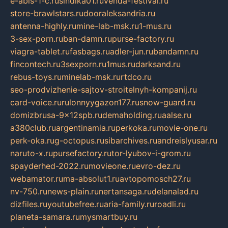
e-abis-1-c.ru
sindika01.ru
venda-festival.ru
store-brawlstars.ru
dooraleksandria.ru
antenna-highly.ru
mine-lab-msk.ru
1-mus.ru
3-sex-porn.ru
ban-damn.ru
purse-factory.ru
viagra-tablet.ru
fasbags.ru
adler-jun.ru
bandamn.ru
fincontech.ru
3sexporn.ru
1mus.ru
darksand.ru
rebus-toys.ru
minelab-msk.ru
rtdco.ru
seo-prodvizhenie-sajtov-stroitelnyh-kompanij.ru
card-voice.ru
rulonnyygazon177.ru
snow-guard.ru
domizbrusa-9x12spb.ru
demaholding.ru
aalse.ru
a380club.ru
argentinamia.ru
perkoka.ru
movie-one.ru
perk-oka.ru
g-octopus.ru
sibarchives.ru
andreislyusar.ru
naruto-x.ru
pursefactory.ru
tor-lyubov-i-grom.ru
spayderhed-2022.ru
movieone.ru
evro-dez.ru
webamator.ru
ma-absolut1.ru
avtopomosch27.ru
nv-750.ru
news-plain.ru
nertansaga.ru
delanalad.ru
dizfiles.ru
youtubefree.ru
aria-family.ru
roadli.ru
planeta-samara.ru
mysmartbuy.ru