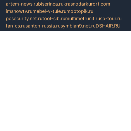
artem-news.ru
biserinca.ru
krasnodarkurort.com
imshowtv.ru
mebel-v-tule.ru
mobtopik.ru
pcsecurity.net.ru
tool-sib.ru
multimetrunit.ru
sp-tour.ru
fan-cs.ru
santeh-russia.ru
symbian9.net.ru
DSHAIR.RU
tmmotors.spb.ru
xjocuricopii.com
musavtomat.msk.ru
obustrojdom.ru
sovetcik.ru
ybaranovskaya.ru
ppknews.ru
cult-alshei.ru
JAPANRUSSIA.RU
proekciyamebel.ru
imper-finans.ru
rim.org.ru
glamourai.ru
brassminus.ru
zabor-pro.ru
ftn.pp.ru
dorogoe58.ru
laimengpacker.ru
kuzova-zapchasti.ru
sageerp.ru
taxodrom.ru
dsrazvitie.ru
hardcity.net.ru
ratinghomegames.ru
topservice25.ru
gubernyan.ru
gtglasslined.ru
ii4.ru
tssport.spb.ru
andorra24.com
blackwallstreet.ru
oboimos.ru
optim-doors.com.ru
ikuch.ru
nycr.org.ru
npa21.ru
vremya-ch.spb.ru
desert000.ru
ivtorgi.ru
ifiori.ru
catalog-statei.ru
dcv.org.ru
spetsmaster174.ru
ipkameryhiseeu.ru
dum26.ru
ruspol.spb.ru
fr-opendp.ru
kam-solnyshko.ru