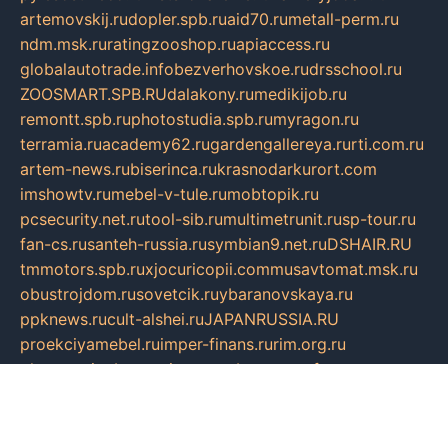
artemovskij.ru
dopler.spb.ru
aid70.ru
metall-perm.ru
ndm.msk.ru
ratingzooshop.ru
apiaccess.ru
globalautotrade.info
bezverhovskoe.ru
drsschool.ru
ZOOSMART.SPB.RU
dalakony.ru
medikijob.ru
remontt.spb.ru
photostudia.spb.ru
myragon.ru
terramia.ru
academy62.ru
gardengallereya.ru
rti.com.ru
artem-news.ru
biserinca.ru
krasnodarkurort.com
imshowtv.ru
mebel-v-tule.ru
mobtopik.ru
pcsecurity.net.ru
tool-sib.ru
multimetrunit.ru
sp-tour.ru
fan-cs.ru
santeh-russia.ru
symbian9.net.ru
DSHAIR.RU
tmmotors.spb.ru
xjocuricopii.com
musavtomat.msk.ru
obustrojdom.ru
sovetcik.ru
ybaranovskaya.ru
ppknews.ru
cult-alshei.ru
JAPANRUSSIA.RU
proekciyamebel.ru
imper-finans.ru
rim.org.ru
glamourai.ru
brassminus.ru
zabor-pro.ru
ftn.pp.ru
dorogoe58.ru
laimengpacker.ru
kuzova-zapchasti.ru
sageerp.ru
taxodrom.ru
dsrazvitie.ru
hardcity.net.ru
ratinghomegames.ru
topservice25.ru
gubernyan.ru