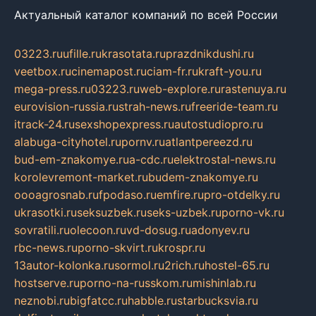
Актуальный каталог компаний по всей России
03223.ru
ufille.ru
krasotata.ru
prazdnikdushi.ru
veetbox.ru
cinemapost.ru
ciam-fr.ru
kraft-you.ru
mega-press.ru
03223.ru
web-explore.ru
rastenuya.ru
eurovision-russia.ru
strah-news.ru
freeride-team.ru
itrack-24.ru
sexshopexpress.ru
autostudiopro.ru
alabuga-cityhotel.ru
pornv.ru
atlantpereezd.ru
bud-em-znakomye.ru
a-cdc.ru
elektrostal-news.ru
korolevremont-market.ru
budem-znakomye.ru
oooagrosnab.ru
fpodaso.ru
emfire.ru
pro-otdelky.ru
ukrasotki.ru
seksuzbek.ru
seks-uzbek.ru
porno-vk.ru
sovratili.ru
olecoon.ru
vd-dosug.ru
adonyev.ru
rbc-news.ru
porno-skvirt.ru
krospr.ru
13autor-kolonka.ru
sormol.ru
2rich.ru
hostel-65.ru
hostserve.ru
porno-na-russkom.ru
mishinlab.ru
neznobi.ru
bigfatcc.ru
habble.ru
starbucksvia.ru