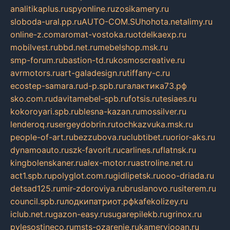
analitikaplus.ru
spyonline.ru
zosikamery.ru
sloboda-ural.pp.ru
AUTO-COM.SU
hohota.net
alimy.ru
online-z.com
aromat-vostoka.ru
otdelkaexp.ru
mobilvest.ru
bbd.net.ru
mebelshop.msk.ru
smp-forum.ru
bastion-td.ru
kosmoscreative.ru
avrmotors.ru
art-galadesign.ru
tiffany-c.ru
ecostep-samara.ru
d-p.spb.ru
галактика73.рф
sko.com.ru
davitamebel-spb.ru
fotsis.ru
tesiaes.ru
kokoroyari.spb.ru
blesna-kazan.ru
mossilver.ru
lenderoq.ru
sergeydobrin.ru
tochkazvuka.msk.ru
people-of-art.ru
bezzubova.ru
clubtibet.ru
orior-aks.ru
dynamoauto.ru
szk-favorit.ru
carlines.ru
flatnsk.ru
kingbolenskaner.ru
alex-motor.ru
astroline.net.ru
act1.spb.ru
polyglot.com.ru
gidlipetsk.ru
ooo-driada.ru
detsad125.ru
mir-zdoroviya.ru
bruslanovo.ru
siterem.ru
council.spb.ru
лодкипатриот.рф
kafekolizey.ru
iclub.net.ru
gazon-easy.ru
sugarepilekb.ru
grinox.ru
pylesostineco.ru
msts-ozarenie.ru
kameryjooan.ru