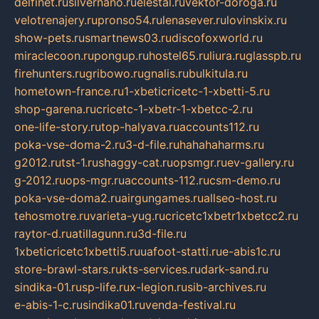
delfinet.ru
silvernano.ru
elestal.ru
vektor-doroga.ru
velotrenajery.ru
pronso54.ru
lenasever.ru
lovinskix.ru
show-pets.ru
smartnews03.ru
discofoxworld.ru
miraclecoon.ru
pongup.ru
hostel65.ru
liura.ru
glasspb.ru
firehunters.ru
gribowo.ru
gnalis.ru
bulkitula.ru
hometown-france.ru
1-xbeticricetc-1-xbetti-5.ru
shop-garena.ru
cricetc-1-xbetr-1-xbetcc-2.ru
one-life-story.ru
top-halyava.ru
accounts112.ru
poka-vse-doma-2.ru
3-d-file.ru
hahahaharms.ru
g2012.ru
tst-1.ru
shaggy-cat.ru
opsmgr.ru
ev-gallery.ru
g-2012.ru
ops-mgr.ru
accounts-112.ru
csm-demo.ru
poka-vse-doma2.ru
airgungames.ru
allseo-host.ru
tehosmotre.ru
varieta-yug.ru
cricetc1xbetr1xbetcc2.ru
raytor-d.ru
atillagunn.ru
3d-file.ru
1xbeticricetc1xbetti5.ru
uafoot-statti.ru
e-abis1c.ru
store-brawl-stars.ru
kts-services.ru
dark-sand.ru
sindika-01.ru
sp-life.ru
x-legion.ru
sib-archives.ru
e-abis-1-c.ru
sindika01.ru
venda-festival.ru