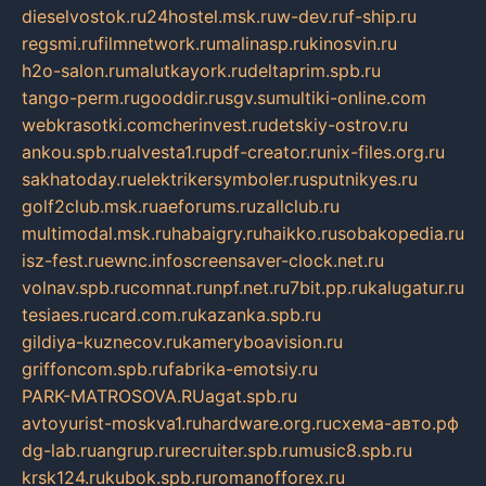
dieselvostok.ru
24hostel.msk.ru
w-dev.ru
f-ship.ru
regsmi.ru
filmnetwork.ru
malinasp.ru
kinosvin.ru
h2o-salon.ru
malutkayork.ru
deltaprim.spb.ru
tango-perm.ru
gooddir.ru
sgv.su
multiki-online.com
webkrasotki.com
cherinvest.ru
detskiy-ostrov.ru
ankou.spb.ru
alvesta1.ru
pdf-creator.ru
nix-files.org.ru
sakhatoday.ru
elektrikersymboler.ru
sputnikyes.ru
golf2club.msk.ru
aeforums.ru
zallclub.ru
multimodal.msk.ru
habaigry.ru
haikko.ru
sobakopedia.ru
isz-fest.ru
ewnc.info
screensaver-clock.net.ru
volnav.spb.ru
comnat.ru
npf.net.ru
7bit.pp.ru
kalugatur.ru
tesiaes.ru
card.com.ru
kazanka.spb.ru
gildiya-kuznecov.ru
kameryboavision.ru
griffoncom.spb.ru
fabrika-emotsiy.ru
PARK-MATROSOVA.RU
agat.spb.ru
avtoyurist-moskva1.ru
hardware.org.ru
схема-авто.рф
dg-lab.ru
angrup.ru
recruiter.spb.ru
music8.spb.ru
krsk124.ru
kubok.spb.ru
romanofforex.ru