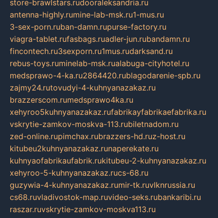
store-brawlstars.ru
dooraleksandria.ru
antenna-highly.ru
mine-lab-msk.ru
1-mus.ru
3-sex-porn.ru
ban-damn.ru
purse-factory.ru
viagra-tablet.ru
fasbags.ru
adler-jun.ru
bandamn.ru
fincontech.ru
3sexporn.ru
1mus.ru
darksand.ru
rebus-toys.ru
minelab-msk.ru
alabuga-cityhotel.ru
medsprawo-4-ka.ru
2864420.ru
blagodarenie-spb.ru
zajmy24.ru
tovudyi-4-kuhnyanazakaz.ru
brazzerscom.ru
medsprawo4ka.ru
xehyroo5kuhnyanazakaz.ru
fabrikayfabrikaefabrika.ru
vskrytie-zamkov-moskva-113.ru
biletnadom.ru
zed-online.ru
pimchax.ru
brazzers-hd.ru
z-host.ru
kitubeu2kuhnyanazakaz.ru
naperekate.ru
kuhnyaofabrikaufabrik.ru
kitubeu-2-kuhnyanazakaz.ru
xehyroo-5-kuhnyanazakaz.ru
cs-68.ru
guzywia-4-kuhnyanazakaz.ru
mir-tk.ru
vlknrussia.ru
cs68.ru
vladivostok-map.ru
video-seks.ru
bankaribi.ru
raszar.ru
vskrytie-zamkov-moskva113.ru