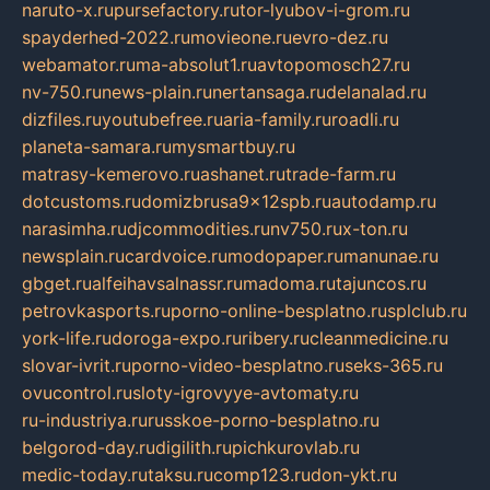
naruto-x.ru
pursefactory.ru
tor-lyubov-i-grom.ru
spayderhed-2022.ru
movieone.ru
evro-dez.ru
webamator.ru
ma-absolut1.ru
avtopomosch27.ru
nv-750.ru
news-plain.ru
nertansaga.ru
delanalad.ru
dizfiles.ru
youtubefree.ru
aria-family.ru
roadli.ru
planeta-samara.ru
mysmartbuy.ru
matrasy-kemerovo.ru
ashanet.ru
trade-farm.ru
dotcustoms.ru
domizbrusa9x12spb.ru
autodamp.ru
narasimha.ru
djcommodities.ru
nv750.ru
x-ton.ru
newsplain.ru
cardvoice.ru
modopaper.ru
manunae.ru
gbget.ru
alfeihavsalnassr.ru
madoma.ru
tajuncos.ru
petrovkasports.ru
porno-online-besplatno.ru
splclub.ru
york-life.ru
doroga-expo.ru
ribery.ru
cleanmedicine.ru
slovar-ivrit.ru
porno-video-besplatno.ru
seks-365.ru
ovucontrol.ru
sloty-igrovyye-avtomaty.ru
ru-industriya.ru
russkoe-porno-besplatno.ru
belgorod-day.ru
digilith.ru
pichkurovlab.ru
medic-today.ru
taksu.ru
comp123.ru
don-ykt.ru