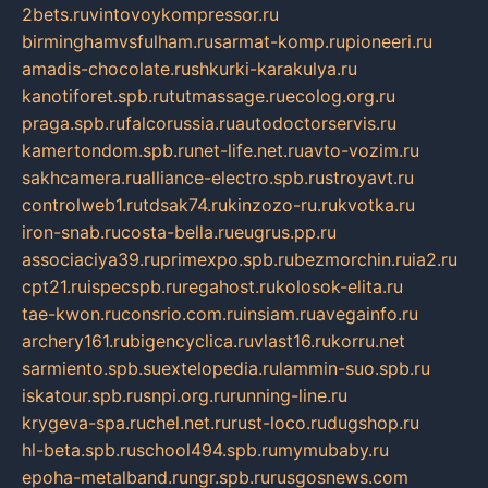
2bets.ru
vintovoykompressor.ru
birminghamvsfulham.ru
sarmat-komp.ru
pioneeri.ru
amadis-chocolate.ru
shkurki-karakulya.ru
kanotiforet.spb.ru
tutmassage.ru
ecolog.org.ru
praga.spb.ru
falcorussia.ru
autodoctorservis.ru
kamertondom.spb.ru
net-life.net.ru
avto-vozim.ru
sakhcamera.ru
alliance-electro.spb.ru
stroyavt.ru
controlweb1.ru
tdsak74.ru
kinzozo-ru.ru
kvotka.ru
iron-snab.ru
costa-bella.ru
eugrus.pp.ru
associaciya39.ru
primexpo.spb.ru
bezmorchin.ru
ia2.ru
cpt21.ru
ispecspb.ru
regahost.ru
kolosok-elita.ru
tae-kwon.ru
consrio.com.ru
insiam.ru
avegainfo.ru
archery161.ru
bigencyclica.ru
vlast16.ru
korru.net
sarmiento.spb.su
extelopedia.ru
lammin-suo.spb.ru
iskatour.spb.ru
snpi.org.ru
running-line.ru
krygeva-spa.ru
chel.net.ru
rust-loco.ru
dugshop.ru
hl-beta.spb.ru
school494.spb.ru
mymubaby.ru
epoha-metalband.ru
ngr.spb.ru
rusgosnews.com