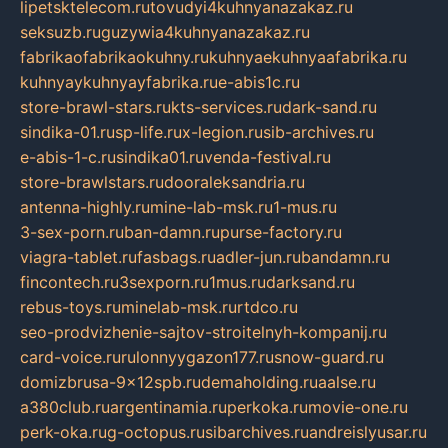
lipetsktelecom.ru
tovudyi4kuhnyanazakaz.ru
seksuzb.ru
guzywia4kuhnyanazakaz.ru
fabrikaofabrikaokuhny.ru
kuhnyaekuhnyaafabrika.ru
kuhnyaykuhnyayfabrika.ru
e-abis1c.ru
store-brawl-stars.ru
kts-services.ru
dark-sand.ru
sindika-01.ru
sp-life.ru
x-legion.ru
sib-archives.ru
e-abis-1-c.ru
sindika01.ru
venda-festival.ru
store-brawlstars.ru
dooraleksandria.ru
antenna-highly.ru
mine-lab-msk.ru
1-mus.ru
3-sex-porn.ru
ban-damn.ru
purse-factory.ru
viagra-tablet.ru
fasbags.ru
adler-jun.ru
bandamn.ru
fincontech.ru
3sexporn.ru
1mus.ru
darksand.ru
rebus-toys.ru
minelab-msk.ru
rtdco.ru
seo-prodvizhenie-sajtov-stroitelnyh-kompanij.ru
card-voice.ru
rulonnyygazon177.ru
snow-guard.ru
domizbrusa-9x12spb.ru
demaholding.ru
aalse.ru
a380club.ru
argentinamia.ru
perkoka.ru
movie-one.ru
perk-oka.ru
g-octopus.ru
sibarchives.ru
andreislyusar.ru