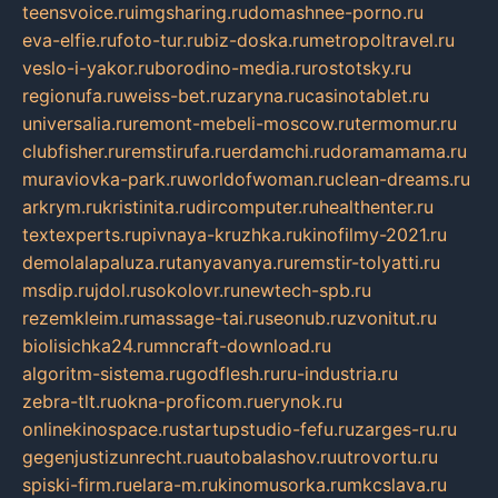
teensvoice.ru
imgsharing.ru
domashnee-porno.ru
eva-elfie.ru
foto-tur.ru
biz-doska.ru
metropoltravel.ru
veslo-i-yakor.ru
borodino-media.ru
rostotsky.ru
regionufa.ru
weiss-bet.ru
zaryna.ru
casinotablet.ru
universalia.ru
remont-mebeli-moscow.ru
termomur.ru
clubfisher.ru
remstirufa.ru
erdamchi.ru
doramamama.ru
muraviovka-park.ru
worldofwoman.ru
clean-dreams.ru
arkrym.ru
kristinita.ru
dircomputer.ru
healthenter.ru
textexperts.ru
pivnaya-kruzhka.ru
kinofilmy-2021.ru
demolalapaluza.ru
tanyavanya.ru
remstir-tolyatti.ru
msdip.ru
jdol.ru
sokolovr.ru
newtech-spb.ru
rezemkleim.ru
massage-tai.ru
seonub.ru
zvonitut.ru
biolisichka24.ru
mncraft-download.ru
algoritm-sistema.ru
godflesh.ru
ru-industria.ru
zebra-tlt.ru
okna-proficom.ru
erynok.ru
onlinekinospace.ru
startupstudio-fefu.ru
zarges-ru.ru
gegenjustizunrecht.ru
autobalashov.ru
utrovortu.ru
spiski-firm.ru
elara-m.ru
kinomusorka.ru
mkcslava.ru