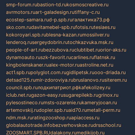
smp-forum.ru
bastion-td.ru
kosmoscreative.ru
avrmotors.ru
art-galadesign.ru
tiffany-c.ru
ecostep-samara.ru
d-p.spb.ru
галактика73.рф
sko.com.ru
davitamebel-spb.ru
fotsis.ru
tesiaes.ru
kokoroyari.spb.ru
blesna-kazan.ru
mossilver.ru
lenderoq.ru
sergeydobrin.ru
tochkazvuka.msk.ru
people-of-art.ru
bezzubova.ru
clubtibet.ru
orior-aks.ru
dynamoauto.ru
szk-favorit.ru
carlines.ru
flatnsk.ru
kingbolenskaner.ru
alex-motor.ru
astroline.net.ru
act1.spb.ru
polyglot.com.ru
gidlipetsk.ru
ooo-driada.ru
detsad125.ru
mir-zdoroviya.ru
bruslanovo.ru
siterem.ru
council.spb.ru
лодкипатриот.рф
kafekolizey.ru
iclub.net.ru
gazon-easy.ru
sugarepilekb.ru
grinox.ru
pylesostineco.ru
msts-ozarenie.ru
kameryjooan.ru
artemovskij.ru
dopler.spb.ru
aid70.ru
metall-perm.ru
ndm.msk.ru
ratingzooshop.ru
apiaccess.ru
globalautotrade.info
bezverhovskoe.ru
drsschool.ru
ZOOSMART.SPB.RU
dalakony.ru
medikijob.ru