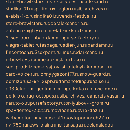
store-brawl-stars.ru
kts-services.ru
dark-sand.ru
sindika-01.ru
sp-life.ru
x-legion.ru
sib-archives.ru
e-abis-1-c.ru
sindika01.ru
venda-festival.ru
store-brawlstars.ru
dooraleksandria.ru
antenna-highly.ru
mine-lab-msk.ru
1-mus.ru
3-sex-porn.ru
ban-damn.ru
purse-factory.ru
viagra-tablet.ru
fasbags.ru
adler-jun.ru
bandamn.ru
fincontech.ru
3sexporn.ru
1mus.ru
darksand.ru
rebus-toys.ru
minelab-msk.ru
rtdco.ru
seo-prodvizhenie-sajtov-stroitelnyh-kompanij.ru
card-voice.ru
rulonnyygazon177.ru
snow-guard.ru
domizbrusa-9x12spb.ru
demaholding.ru
aalse.ru
a380club.ru
argentinamia.ru
perkoka.ru
movie-one.ru
perk-oka.ru
g-octopus.ru
sibarchives.ru
andreislyusar.ru
naruto-x.ru
pursefactory.ru
tor-lyubov-i-grom.ru
spayderhed-2022.ru
movieone.ru
evro-dez.ru
webamator.ru
ma-absolut1.ru
avtopomosch27.ru
nv-750.ru
news-plain.ru
nertansaga.ru
delanalad.ru