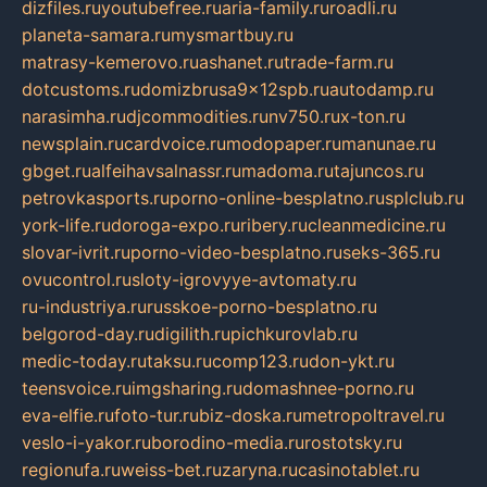
dizfiles.ru
youtubefree.ru
aria-family.ru
roadli.ru
planeta-samara.ru
mysmartbuy.ru
matrasy-kemerovo.ru
ashanet.ru
trade-farm.ru
dotcustoms.ru
domizbrusa9x12spb.ru
autodamp.ru
narasimha.ru
djcommodities.ru
nv750.ru
x-ton.ru
newsplain.ru
cardvoice.ru
modopaper.ru
manunae.ru
gbget.ru
alfeihavsalnassr.ru
madoma.ru
tajuncos.ru
petrovkasports.ru
porno-online-besplatno.ru
splclub.ru
york-life.ru
doroga-expo.ru
ribery.ru
cleanmedicine.ru
slovar-ivrit.ru
porno-video-besplatno.ru
seks-365.ru
ovucontrol.ru
sloty-igrovyye-avtomaty.ru
ru-industriya.ru
russkoe-porno-besplatno.ru
belgorod-day.ru
digilith.ru
pichkurovlab.ru
medic-today.ru
taksu.ru
comp123.ru
don-ykt.ru
teensvoice.ru
imgsharing.ru
domashnee-porno.ru
eva-elfie.ru
foto-tur.ru
biz-doska.ru
metropoltravel.ru
veslo-i-yakor.ru
borodino-media.ru
rostotsky.ru
regionufa.ru
weiss-bet.ru
zaryna.ru
casinotablet.ru