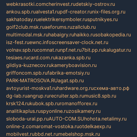
webkrasotki.com
cherinvest.ru
detskiy-ostrov.ru
ankou.spb.ru
alvesta1.ru
pdf-creator.ru
nix-files.org.ru
sakhatoday.ru
elektrikersymboler.ru
sputnikyes.ru
golf2club.msk.ru
aeforums.ru
zallclub.ru
multimodal.msk.ru
habaigry.ru
haikko.ru
sobakopedia.ru
isz-fest.ru
ewnc.info
screensaver-clock.net.ru
volnav.spb.ru
comnat.ru
npf.net.ru
7bit.pp.ru
kalugatur.ru
tesiaes.ru
card.com.ru
kazanka.spb.ru
gildiya-kuznecov.ru
kameryboavision.ru
griffoncom.spb.ru
fabrika-emotsiy.ru
PARK-MATROSOVA.RU
agat.spb.ru
avtoyurist-moskva1.ru
hardware.org.ru
схема-авто.рф
dg-lab.ru
angrup.ru
recruiter.spb.ru
music8.spb.ru
krsk124.ru
kubok.spb.ru
romanofforex.ru
analitikaplus.ru
spyonline.ru
zosikamery.ru
sloboda-ural.pp.ru
AUTO-COM.SU
hohota.net
alimy.ru
online-z.com
aromat-vostoka.ru
otdelkaexp.ru
mobilvest.ru
bbd.net.ru
mebelshop.msk.ru