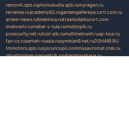
remontt.spb.ru
photostudia.spb.ru
myragon.ru
terramia.ru
academy62.ru
gardengallereya.ru
rti.com.ru
artem-news.ru
biserinca.ru
krasnodarkurort.com
imshowtv.ru
mebel-v-tule.ru
mobtopik.ru
pcsecurity.net.ru
tool-sib.ru
multimetrunit.ru
sp-tour.ru
fan-cs.ru
santeh-russia.ru
symbian9.net.ru
DSHAIR.RU
tmmotors.spb.ru
xjocuricopii.com
musavtomat.msk.ru
obustrojdom.ru
sovetcik.ru
ybaranovskaya.ru
ppknews.ru
cult-alshei.ru
JAPANRUSSIA.RU
proekciyamebel.ru
imper-finans.ru
rim.org.ru
glamourai.ru
brassminus.ru
zabor-pro.ru
ftn.pp.ru
dorogoe58.ru
laimengpacker.ru
kuzova-zapchasti.ru
sageerp.ru
taxodrom.ru
dsrazvitie.ru
hardcity.net.ru
ratinghomegames.ru
topservice25.ru
gubernyan.ru
gtglasslined.ru
ii4.ru
tssport.spb.ru
andorra24.com
blackwallstreet.ru
oboimos.ru
optim-doors.com.ru
ikuch.ru
nycr.org.ru
npa21.ru
vremya-ch.spb.ru
desert000.ru
ivtorgi.ru
ifiori.ru
catalog-statei.ru