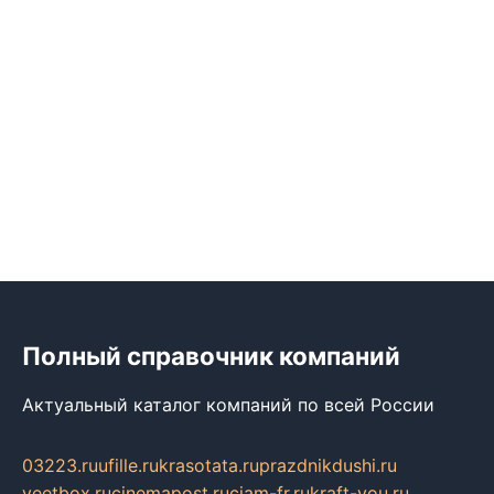
Полный справочник компаний
Актуальный каталог компаний по всей России
03223.ru
ufille.ru
krasotata.ru
prazdnikdushi.ru
veetbox.ru
cinemapost.ru
ciam-fr.ru
kraft-you.ru