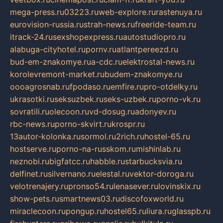
mega-press.ru
03223.ru
web-explore.ru
rastenuya.ru
eurovision-russia.ru
strah-news.ru
freeride-team.ru
itrack-24.ru
sexshopexpress.ru
autostudiopro.ru
alabuga-cityhotel.ru
pornv.ru
atlantpereezd.ru
bud-em-znakomye.ru
a-cdc.ru
elektrostal-news.ru
korolevremont-market.ru
budem-znakomye.ru
oooagrosnab.ru
fpodaso.ru
emfire.ru
pro-otdelky.ru
ukrasotki.ru
seksuzbek.ru
seks-uzbek.ru
porno-vk.ru
sovratili.ru
olecoon.ru
vd-dosug.ru
adonyev.ru
rbc-news.ru
porno-skvirt.ru
krospr.ru
13autor-kolonka.ru
sormol.ru
2rich.ru
hostel-65.ru
hostserve.ru
porno-na-russkom.ru
mishinlab.ru
neznobi.ru
bigfatcc.ru
habble.ru
starbucksvia.ru
delfinet.ru
silvernano.ru
elestal.ru
vektor-doroga.ru
velotrenajery.ru
pronso54.ru
lenasever.ru
lovinskix.ru
show-pets.ru
smartnews03.ru
discofoxworld.ru
miraclecoon.ru
pongup.ru
hostel65.ru
liura.ru
glasspb.ru