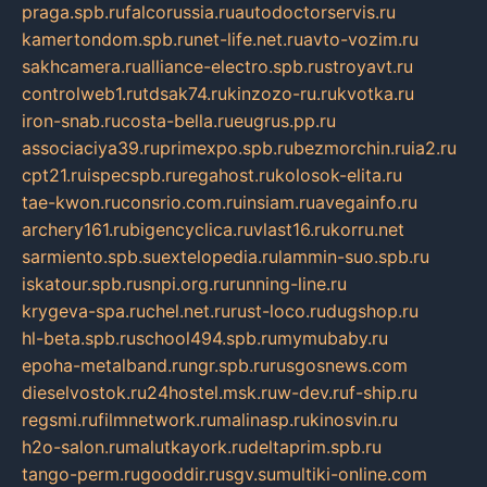
praga.spb.ru
falcorussia.ru
autodoctorservis.ru
kamertondom.spb.ru
net-life.net.ru
avto-vozim.ru
sakhcamera.ru
alliance-electro.spb.ru
stroyavt.ru
controlweb1.ru
tdsak74.ru
kinzozo-ru.ru
kvotka.ru
iron-snab.ru
costa-bella.ru
eugrus.pp.ru
associaciya39.ru
primexpo.spb.ru
bezmorchin.ru
ia2.ru
cpt21.ru
ispecspb.ru
regahost.ru
kolosok-elita.ru
tae-kwon.ru
consrio.com.ru
insiam.ru
avegainfo.ru
archery161.ru
bigencyclica.ru
vlast16.ru
korru.net
sarmiento.spb.su
extelopedia.ru
lammin-suo.spb.ru
iskatour.spb.ru
snpi.org.ru
running-line.ru
krygeva-spa.ru
chel.net.ru
rust-loco.ru
dugshop.ru
hl-beta.spb.ru
school494.spb.ru
mymubaby.ru
epoha-metalband.ru
ngr.spb.ru
rusgosnews.com
dieselvostok.ru
24hostel.msk.ru
w-dev.ru
f-ship.ru
regsmi.ru
filmnetwork.ru
malinasp.ru
kinosvin.ru
h2o-salon.ru
malutkayork.ru
deltaprim.spb.ru
tango-perm.ru
gooddir.ru
sgv.su
multiki-online.com