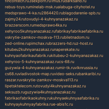
fincontech.ru
3sexporn.ru
1mus.ru
darksand.ru
rebus-toys.ru
minelab-msk.ru
alabuga-cityhotel.ru
medsprawo-4-ka.ru
2864420.ru
blagodarenie-spb.ru
zajmy24.ru
tovudyi-4-kuhnyanazakaz.ru
brazzerscom.ru
medsprawo4ka.ru
xehyroo5kuhnyanazakaz.ru
fabrikayfabrikaefabrika.ru
vskrytie-zamkov-moskva-113.ru
biletnadom.ru
zed-online.ru
pimchax.ru
brazzers-hd.ru
z-host.ru
kitubeu2kuhnyanazakaz.ru
naperekate.ru
kuhnyaofabrikaufabrik.ru
kitubeu-2-kuhnyanazakaz.ru
xehyroo-5-kuhnyanazakaz.ru
cs-68.ru
guzywia-4-kuhnyanazakaz.ru
mir-tk.ru
vlknrussia.ru
cs68.ru
vladivostok-map.ru
video-seks.ru
bankaribi.ru
raszar.ru
vskrytie-zamkov-moskva113.ru
lipetsktelecom.ru
tovudyi4kuhnyanazakaz.ru
seksuzb.ru
guzywia4kuhnyanazakaz.ru
fabrikaofabrikaokuhny.ru
kuhnyaekuhnyaafabrika.ru
kuhnyaykuhnyayfabrika.ru
e-abis1c.ru