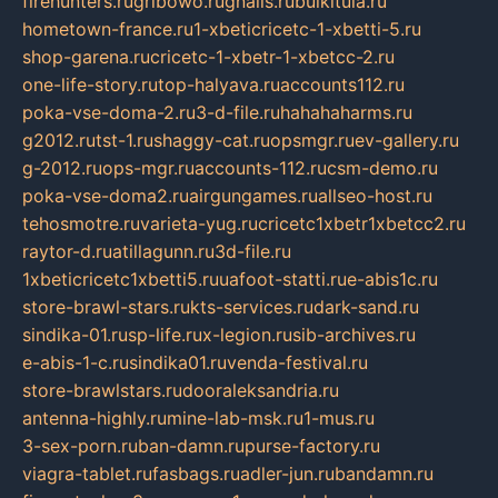
firehunters.ru
gribowo.ru
gnalis.ru
bulkitula.ru
hometown-france.ru
1-xbeticricetc-1-xbetti-5.ru
shop-garena.ru
cricetc-1-xbetr-1-xbetcc-2.ru
one-life-story.ru
top-halyava.ru
accounts112.ru
poka-vse-doma-2.ru
3-d-file.ru
hahahaharms.ru
g2012.ru
tst-1.ru
shaggy-cat.ru
opsmgr.ru
ev-gallery.ru
g-2012.ru
ops-mgr.ru
accounts-112.ru
csm-demo.ru
poka-vse-doma2.ru
airgungames.ru
allseo-host.ru
tehosmotre.ru
varieta-yug.ru
cricetc1xbetr1xbetcc2.ru
raytor-d.ru
atillagunn.ru
3d-file.ru
1xbeticricetc1xbetti5.ru
uafoot-statti.ru
e-abis1c.ru
store-brawl-stars.ru
kts-services.ru
dark-sand.ru
sindika-01.ru
sp-life.ru
x-legion.ru
sib-archives.ru
e-abis-1-c.ru
sindika01.ru
venda-festival.ru
store-brawlstars.ru
dooraleksandria.ru
antenna-highly.ru
mine-lab-msk.ru
1-mus.ru
3-sex-porn.ru
ban-damn.ru
purse-factory.ru
viagra-tablet.ru
fasbags.ru
adler-jun.ru
bandamn.ru