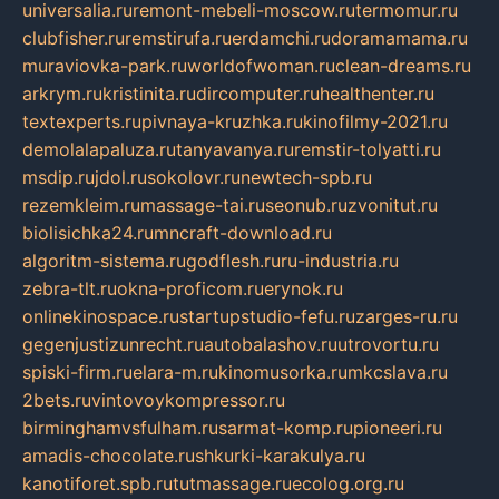
universalia.ru
remont-mebeli-moscow.ru
termomur.ru
clubfisher.ru
remstirufa.ru
erdamchi.ru
doramamama.ru
muraviovka-park.ru
worldofwoman.ru
clean-dreams.ru
arkrym.ru
kristinita.ru
dircomputer.ru
healthenter.ru
textexperts.ru
pivnaya-kruzhka.ru
kinofilmy-2021.ru
demolalapaluza.ru
tanyavanya.ru
remstir-tolyatti.ru
msdip.ru
jdol.ru
sokolovr.ru
newtech-spb.ru
rezemkleim.ru
massage-tai.ru
seonub.ru
zvonitut.ru
biolisichka24.ru
mncraft-download.ru
algoritm-sistema.ru
godflesh.ru
ru-industria.ru
zebra-tlt.ru
okna-proficom.ru
erynok.ru
onlinekinospace.ru
startupstudio-fefu.ru
zarges-ru.ru
gegenjustizunrecht.ru
autobalashov.ru
utrovortu.ru
spiski-firm.ru
elara-m.ru
kinomusorka.ru
mkcslava.ru
2bets.ru
vintovoykompressor.ru
birminghamvsfulham.ru
sarmat-komp.ru
pioneeri.ru
amadis-chocolate.ru
shkurki-karakulya.ru
kanotiforet.spb.ru
tutmassage.ru
ecolog.org.ru