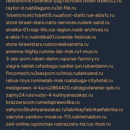
tehosmotre.ru
varieta-yug.ru
cricetc1xbetr1xbetcc2.ru
raytor-d.ru
atillagunn.ru
3d-file.ru
1xbeticricetc1xbetti5.ru
uafoot-statti.ru
e-abis1c.ru
store-brawl-stars.ru
kts-services.ru
dark-sand.ru
sindika-01.ru
sp-life.ru
x-legion.ru
sib-archives.ru
e-abis-1-c.ru
sindika01.ru
venda-festival.ru
store-brawlstars.ru
dooraleksandria.ru
antenna-highly.ru
mine-lab-msk.ru
1-mus.ru
3-sex-porn.ru
ban-damn.ru
purse-factory.ru
viagra-tablet.ru
fasbags.ru
adler-jun.ru
bandamn.ru
fincontech.ru
3sexporn.ru
1mus.ru
darksand.ru
rebus-toys.ru
minelab-msk.ru
alabuga-cityhotel.ru
medsprawo-4-ka.ru
2864420.ru
blagodarenie-spb.ru
zajmy24.ru
tovudyi-4-kuhnyanazakaz.ru
brazzerscom.ru
medsprawo4ka.ru
xehyroo5kuhnyanazakaz.ru
fabrikayfabrikaefabrika.ru
vskrytie-zamkov-moskva-113.ru
biletnadom.ru
zed-online.ru
pimchax.ru
brazzers-hd.ru
z-host.ru