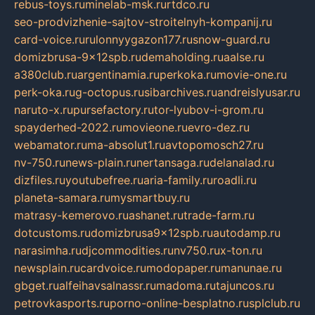
rebus-toys.ru
minelab-msk.ru
rtdco.ru
seo-prodvizhenie-sajtov-stroitelnyh-kompanij.ru
card-voice.ru
rulonnyygazon177.ru
snow-guard.ru
domizbrusa-9x12spb.ru
demaholding.ru
aalse.ru
a380club.ru
argentinamia.ru
perkoka.ru
movie-one.ru
perk-oka.ru
g-octopus.ru
sibarchives.ru
andreislyusar.ru
naruto-x.ru
pursefactory.ru
tor-lyubov-i-grom.ru
spayderhed-2022.ru
movieone.ru
evro-dez.ru
webamator.ru
ma-absolut1.ru
avtopomosch27.ru
nv-750.ru
news-plain.ru
nertansaga.ru
delanalad.ru
dizfiles.ru
youtubefree.ru
aria-family.ru
roadli.ru
planeta-samara.ru
mysmartbuy.ru
matrasy-kemerovo.ru
ashanet.ru
trade-farm.ru
dotcustoms.ru
domizbrusa9x12spb.ru
autodamp.ru
narasimha.ru
djcommodities.ru
nv750.ru
x-ton.ru
newsplain.ru
cardvoice.ru
modopaper.ru
manunae.ru
gbget.ru
alfeihavsalnassr.ru
madoma.ru
tajuncos.ru
petrovkasports.ru
porno-online-besplatno.ru
splclub.ru