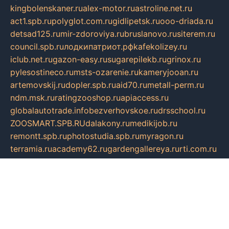
kingbolenskaner.ru
alex-motor.ru
astroline.net.ru
act1.spb.ru
polyglot.com.ru
gidlipetsk.ru
ooo-driada.ru
detsad125.ru
mir-zdoroviya.ru
bruslanovo.ru
siterem.ru
council.spb.ru
лодкипатриот.рф
kafekolizey.ru
iclub.net.ru
gazon-easy.ru
sugarepilekb.ru
grinox.ru
pylesostineco.ru
msts-ozarenie.ru
kameryjooan.ru
artemovskij.ru
dopler.spb.ru
aid70.ru
metall-perm.ru
ndm.msk.ru
ratingzooshop.ru
apiaccess.ru
globalautotrade.info
bezverhovskoe.ru
drsschool.ru
ZOOSMART.SPB.RU
dalakony.ru
medikijob.ru
remontt.spb.ru
photostudia.spb.ru
myragon.ru
terramia.ru
academy62.ru
gardengallereya.ru
rti.com.ru
artem-news.ru
biserinca.ru
krasnodarkurort.com
imshowtv.ru
mebel-v-tule.ru
mobtopik.ru
pcsecurity.net.ru
tool-sib.ru
multimetrunit.ru
sp-tour.ru
fan-cs.ru
santeh-russia.ru
symbian9.net.ru
DSHAIR.RU
tmmotors.spb.ru
xjocuricopii.com
musavtomat.msk.ru
obustrojdom.ru
sovetcik.ru
ybaranovskaya.ru