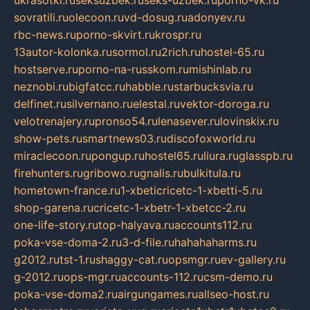
sovratili.ru
olecoon.ru
vd-dosug.ru
adonyev.ru
rbc-news.ru
porno-skvirt.ru
krospr.ru
13autor-kolonka.ru
sormol.ru
2rich.ru
hostel-65.ru
hostserve.ru
porno-na-russkom.ru
mishinlab.ru
neznobi.ru
bigfatcc.ru
habble.ru
starbucksvia.ru
delfinet.ru
silvernano.ru
elestal.ru
vektor-doroga.ru
velotrenajery.ru
pronso54.ru
lenasever.ru
lovinskix.ru
show-pets.ru
smartnews03.ru
discofoxworld.ru
miraclecoon.ru
pongup.ru
hostel65.ru
liura.ru
glasspb.ru
firehunters.ru
gribowo.ru
gnalis.ru
bulkitula.ru
hometown-france.ru
1-xbeticricetc-1-xbetti-5.ru
shop-garena.ru
cricetc-1-xbetr-1-xbetcc-2.ru
one-life-story.ru
top-halyava.ru
accounts112.ru
poka-vse-doma-2.ru
3-d-file.ru
hahahaharms.ru
g2012.ru
tst-1.ru
shaggy-cat.ru
opsmgr.ru
ev-gallery.ru
g-2012.ru
ops-mgr.ru
accounts-112.ru
csm-demo.ru
poka-vse-doma2.ru
airgungames.ru
allseo-host.ru