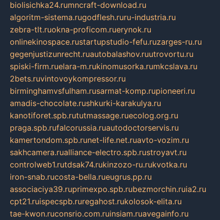
biolisichka24.ru
mncraft-download.ru
algoritm-sistema.ru
godflesh.ru
ru-industria.ru
zebra-tlt.ru
okna-proficom.ru
erynok.ru
onlinekinospace.ru
startupstudio-fefu.ru
zarges-ru.ru
gegenjustizunrecht.ru
autobalashov.ru
utrovortu.ru
spiski-firm.ru
elara-m.ru
kinomusorka.ru
mkcslava.ru
2bets.ru
vintovoykompressor.ru
birminghamvsfulham.ru
sarmat-komp.ru
pioneeri.ru
amadis-chocolate.ru
shkurki-karakulya.ru
kanotiforet.spb.ru
tutmassage.ru
ecolog.org.ru
praga.spb.ru
falcorussia.ru
autodoctorservis.ru
kamertondom.spb.ru
net-life.net.ru
avto-vozim.ru
sakhcamera.ru
alliance-electro.spb.ru
stroyavt.ru
controlweb1.ru
tdsak74.ru
kinzozo-ru.ru
kvotka.ru
iron-snab.ru
costa-bella.ru
eugrus.pp.ru
associaciya39.ru
primexpo.spb.ru
bezmorchin.ru
ia2.ru
cpt21.ru
ispecspb.ru
regahost.ru
kolosok-elita.ru
tae-kwon.ru
consrio.com.ru
insiam.ru
avegainfo.ru