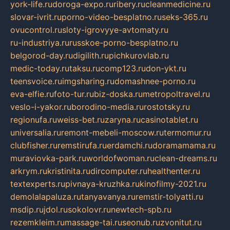
york-life.ru
doroga-expo.ru
ribery.ru
cleanmedicine.ru
slovar-ivrit.ru
porno-video-besplatno.ru
seks-365.ru
ovucontrol.ru
sloty-igrovyye-avtomaty.ru
ru-industriya.ru
russkoe-porno-besplatno.ru
belgorod-day.ru
digilith.ru
pichkurovlab.ru
medic-today.ru
taksu.ru
comp123.ru
don-ykt.ru
teensvoice.ru
imgsharing.ru
domashnee-porno.ru
eva-elfie.ru
foto-tur.ru
biz-doska.ru
metropoltravel.ru
veslo-i-yakor.ru
borodino-media.ru
rostotsky.ru
regionufa.ru
weiss-bet.ru
zaryna.ru
casinotablet.ru
universalia.ru
remont-mebeli-moscow.ru
termomur.ru
clubfisher.ru
remstirufa.ru
erdamchi.ru
doramamama.ru
muraviovka-park.ru
worldofwoman.ru
clean-dreams.ru
arkrym.ru
kristinita.ru
dircomputer.ru
healthenter.ru
textexperts.ru
pivnaya-kruzhka.ru
kinofilmy-2021.ru
demolalapaluza.ru
tanyavanya.ru
remstir-tolyatti.ru
msdip.ru
jdol.ru
sokolovr.ru
newtech-spb.ru
rezemkleim.ru
massage-tai.ru
seonub.ru
zvonitut.ru