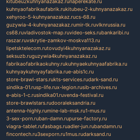
kitubeu2kuhnyanazakaz.ru
naperekate.ru
kuhnyaofabrikaufabrik.ru
kitubeu-2-kuhnyanazakaz.ru
xehyroo-5-kuhnyanazakaz.ru
cs-68.ru
guzywia-4-kuhnyanazakaz.ru
mir-tk.ru
vlknrussia.ru
cs68.ru
vladivostok-map.ru
video-seks.ru
bankaribi.ru
raszar.ru
vskrytie-zamkov-moskva113.ru
lipetsktelecom.ru
tovudyi4kuhnyanazakaz.ru
seksuzb.ru
guzywia4kuhnyanazakaz.ru
fabrikaofabrikaokuhny.ru
kuhnyaekuhnyaafabrika.ru
kuhnyaykuhnyayfabrika.ru
e-abis1c.ru
store-brawl-stars.ru
kts-services.ru
dark-sand.ru
sindika-01.ru
sp-life.ru
x-legion.ru
sib-archives.ru
e-abis-1-c.ru
sindika01.ru
venda-festival.ru
store-brawlstars.ru
dooraleksandria.ru
antenna-highly.ru
mine-lab-msk.ru
1-mus.ru
3-sex-porn.ru
ban-damn.ru
purse-factory.ru
viagra-tablet.ru
fasbags.ru
adler-jun.ru
bandamn.ru
fincontech.ru
3sexporn.ru
1mus.ru
darksand.ru