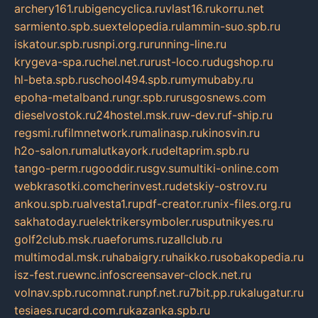
archery161.ru
bigencyclica.ru
vlast16.ru
korru.net
sarmiento.spb.su
extelopedia.ru
lammin-suo.spb.ru
iskatour.spb.ru
snpi.org.ru
running-line.ru
krygeva-spa.ru
chel.net.ru
rust-loco.ru
dugshop.ru
hl-beta.spb.ru
school494.spb.ru
mymubaby.ru
epoha-metalband.ru
ngr.spb.ru
rusgosnews.com
dieselvostok.ru
24hostel.msk.ru
w-dev.ru
f-ship.ru
regsmi.ru
filmnetwork.ru
malinasp.ru
kinosvin.ru
h2o-salon.ru
malutkayork.ru
deltaprim.spb.ru
tango-perm.ru
gooddir.ru
sgv.su
multiki-online.com
webkrasotki.com
cherinvest.ru
detskiy-ostrov.ru
ankou.spb.ru
alvesta1.ru
pdf-creator.ru
nix-files.org.ru
sakhatoday.ru
elektrikersymboler.ru
sputnikyes.ru
golf2club.msk.ru
aeforums.ru
zallclub.ru
multimodal.msk.ru
habaigry.ru
haikko.ru
sobakopedia.ru
isz-fest.ru
ewnc.info
screensaver-clock.net.ru
volnav.spb.ru
comnat.ru
npf.net.ru
7bit.pp.ru
kalugatur.ru
tesiaes.ru
card.com.ru
kazanka.spb.ru