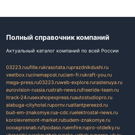
Полный справочник компаний
Актуальный каталог компаний по всей России
03223.ru
ufille.ru
krasotata.ru
prazdnikdushi.ru
veetbox.ru
cinemapost.ru
ciam-fr.ru
kraft-you.ru
mega-press.ru
03223.ru
web-explore.ru
rastenuya.ru
eurovision-russia.ru
strah-news.ru
freeride-team.ru
itrack-24.ru
sexshopexpress.ru
autostudiopro.ru
alabuga-cityhotel.ru
pornv.ru
atlantpereezd.ru
bud-em-znakomye.ru
a-cdc.ru
elektrostal-news.ru
korolevremont-market.ru
budem-znakomye.ru
oooagrosnab.ru
fpodaso.ru
emfire.ru
pro-otdelky.ru
ukrasotki.ru
seksuzbek.ru
seks-uzbek.ru
porno-vk.ru