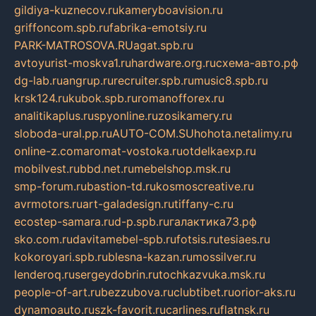
gildiya-kuznecov.ru
kameryboavision.ru
griffoncom.spb.ru
fabrika-emotsiy.ru
PARK-MATROSOVA.RU
agat.spb.ru
avtoyurist-moskva1.ru
hardware.org.ru
схема-авто.рф
dg-lab.ru
angrup.ru
recruiter.spb.ru
music8.spb.ru
krsk124.ru
kubok.spb.ru
romanofforex.ru
analitikaplus.ru
spyonline.ru
zosikamery.ru
sloboda-ural.pp.ru
AUTO-COM.SU
hohota.net
alimy.ru
online-z.com
aromat-vostoka.ru
otdelkaexp.ru
mobilvest.ru
bbd.net.ru
mebelshop.msk.ru
smp-forum.ru
bastion-td.ru
kosmoscreative.ru
avrmotors.ru
art-galadesign.ru
tiffany-c.ru
ecostep-samara.ru
d-p.spb.ru
галактика73.рф
sko.com.ru
davitamebel-spb.ru
fotsis.ru
tesiaes.ru
kokoroyari.spb.ru
blesna-kazan.ru
mossilver.ru
lenderoq.ru
sergeydobrin.ru
tochkazvuka.msk.ru
people-of-art.ru
bezzubova.ru
clubtibet.ru
orior-aks.ru
dynamoauto.ru
szk-favorit.ru
carlines.ru
flatnsk.ru