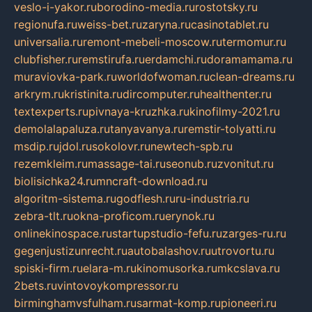
veslo-i-yakor.ru
borodino-media.ru
rostotsky.ru
regionufa.ru
weiss-bet.ru
zaryna.ru
casinotablet.ru
universalia.ru
remont-mebeli-moscow.ru
termomur.ru
clubfisher.ru
remstirufa.ru
erdamchi.ru
doramamama.ru
muraviovka-park.ru
worldofwoman.ru
clean-dreams.ru
arkrym.ru
kristinita.ru
dircomputer.ru
healthenter.ru
textexperts.ru
pivnaya-kruzhka.ru
kinofilmy-2021.ru
demolalapaluza.ru
tanyavanya.ru
remstir-tolyatti.ru
msdip.ru
jdol.ru
sokolovr.ru
newtech-spb.ru
rezemkleim.ru
massage-tai.ru
seonub.ru
zvonitut.ru
biolisichka24.ru
mncraft-download.ru
algoritm-sistema.ru
godflesh.ru
ru-industria.ru
zebra-tlt.ru
okna-proficom.ru
erynok.ru
onlinekinospace.ru
startupstudio-fefu.ru
zarges-ru.ru
gegenjustizunrecht.ru
autobalashov.ru
utrovortu.ru
spiski-firm.ru
elara-m.ru
kinomusorka.ru
mkcslava.ru
2bets.ru
vintovoykompressor.ru
birminghamvsfulham.ru
sarmat-komp.ru
pioneeri.ru