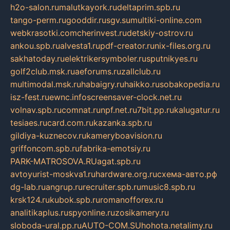
h2o-salon.ru
malutkayork.ru
deltaprim.spb.ru
tango-perm.ru
gooddir.ru
sgv.su
multiki-online.com
webkrasotki.com
cherinvest.ru
detskiy-ostrov.ru
ankou.spb.ru
alvesta1.ru
pdf-creator.ru
nix-files.org.ru
sakhatoday.ru
elektrikersymboler.ru
sputnikyes.ru
golf2club.msk.ru
aeforums.ru
zallclub.ru
multimodal.msk.ru
habaigry.ru
haikko.ru
sobakopedia.ru
isz-fest.ru
ewnc.info
screensaver-clock.net.ru
volnav.spb.ru
comnat.ru
npf.net.ru
7bit.pp.ru
kalugatur.ru
tesiaes.ru
card.com.ru
kazanka.spb.ru
gildiya-kuznecov.ru
kameryboavision.ru
griffoncom.spb.ru
fabrika-emotsiy.ru
PARK-MATROSOVA.RU
agat.spb.ru
avtoyurist-moskva1.ru
hardware.org.ru
схема-авто.рф
dg-lab.ru
angrup.ru
recruiter.spb.ru
music8.spb.ru
krsk124.ru
kubok.spb.ru
romanofforex.ru
analitikaplus.ru
spyonline.ru
zosikamery.ru
sloboda-ural.pp.ru
AUTO-COM.SU
hohota.net
alimy.ru