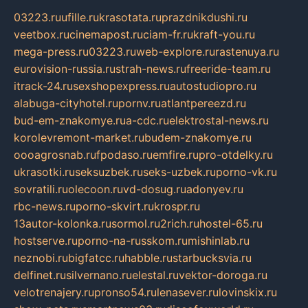
03223.ru
ufille.ru
krasotata.ru
prazdnikdushi.ru
veetbox.ru
cinemapost.ru
ciam-fr.ru
kraft-you.ru
mega-press.ru
03223.ru
web-explore.ru
rastenuya.ru
eurovision-russia.ru
strah-news.ru
freeride-team.ru
itrack-24.ru
sexshopexpress.ru
autostudiopro.ru
alabuga-cityhotel.ru
pornv.ru
atlantpereezd.ru
bud-em-znakomye.ru
a-cdc.ru
elektrostal-news.ru
korolevremont-market.ru
budem-znakomye.ru
oooagrosnab.ru
fpodaso.ru
emfire.ru
pro-otdelky.ru
ukrasotki.ru
seksuzbek.ru
seks-uzbek.ru
porno-vk.ru
sovratili.ru
olecoon.ru
vd-dosug.ru
adonyev.ru
rbc-news.ru
porno-skvirt.ru
krospr.ru
13autor-kolonka.ru
sormol.ru
2rich.ru
hostel-65.ru
hostserve.ru
porno-na-russkom.ru
mishinlab.ru
neznobi.ru
bigfatcc.ru
habble.ru
starbucksvia.ru
delfinet.ru
silvernano.ru
elestal.ru
vektor-doroga.ru
velotrenajery.ru
pronso54.ru
lenasever.ru
lovinskix.ru