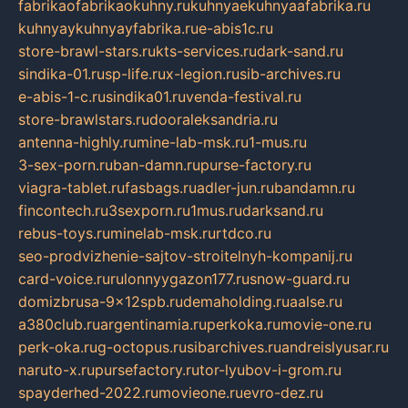
fabrikaofabrikaokuhny.ru
kuhnyaekuhnyaafabrika.ru
kuhnyaykuhnyayfabrika.ru
e-abis1c.ru
store-brawl-stars.ru
kts-services.ru
dark-sand.ru
sindika-01.ru
sp-life.ru
x-legion.ru
sib-archives.ru
e-abis-1-c.ru
sindika01.ru
venda-festival.ru
store-brawlstars.ru
dooraleksandria.ru
antenna-highly.ru
mine-lab-msk.ru
1-mus.ru
3-sex-porn.ru
ban-damn.ru
purse-factory.ru
viagra-tablet.ru
fasbags.ru
adler-jun.ru
bandamn.ru
fincontech.ru
3sexporn.ru
1mus.ru
darksand.ru
rebus-toys.ru
minelab-msk.ru
rtdco.ru
seo-prodvizhenie-sajtov-stroitelnyh-kompanij.ru
card-voice.ru
rulonnyygazon177.ru
snow-guard.ru
domizbrusa-9x12spb.ru
demaholding.ru
aalse.ru
a380club.ru
argentinamia.ru
perkoka.ru
movie-one.ru
perk-oka.ru
g-octopus.ru
sibarchives.ru
andreislyusar.ru
naruto-x.ru
pursefactory.ru
tor-lyubov-i-grom.ru
spayderhed-2022.ru
movieone.ru
evro-dez.ru