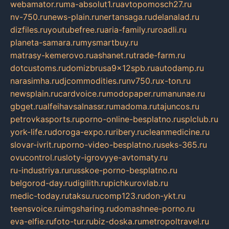
webamator.ru
ma-absolut1.ru
avtopomosch27.ru
nv-750.ru
news-plain.ru
nertansaga.ru
delanalad.ru
dizfiles.ru
youtubefree.ru
aria-family.ru
roadli.ru
planeta-samara.ru
mysmartbuy.ru
matrasy-kemerovo.ru
ashanet.ru
trade-farm.ru
dotcustoms.ru
domizbrusa9x12spb.ru
autodamp.ru
narasimha.ru
djcommodities.ru
nv750.ru
x-ton.ru
newsplain.ru
cardvoice.ru
modopaper.ru
manunae.ru
gbget.ru
alfeihavsalnassr.ru
madoma.ru
tajuncos.ru
petrovkasports.ru
porno-online-besplatno.ru
splclub.ru
york-life.ru
doroga-expo.ru
ribery.ru
cleanmedicine.ru
slovar-ivrit.ru
porno-video-besplatno.ru
seks-365.ru
ovucontrol.ru
sloty-igrovyye-avtomaty.ru
ru-industriya.ru
russkoe-porno-besplatno.ru
belgorod-day.ru
digilith.ru
pichkurovlab.ru
medic-today.ru
taksu.ru
comp123.ru
don-ykt.ru
teensvoice.ru
imgsharing.ru
domashnee-porno.ru
eva-elfie.ru
foto-tur.ru
biz-doska.ru
metropoltravel.ru