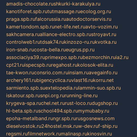
amadis-chocolate.ru
shkurki-karakulya.ru
kanotiforet.spb.ru
tutmassage.ru
ecolog.org.ru
praga.spb.ru
falcorussia.ru
autodoctorservis.ru
kamertondom.spb.ru
net-life.net.ru
avto-vozim.ru
sakhcamera.ru
alliance-electro.spb.ru
stroyavt.ru
controlweb1.ru
tdsak74.ru
kinzozo-ru.ru
kvotka.ru
iron-snab.ru
costa-bella.ru
eugrus.pp.ru
associaciya39.ru
primexpo.spb.ru
bezmorchin.ru
ia2.ru
cpt21.ru
ispecspb.ru
regahost.ru
kolosok-elita.ru
tae-kwon.ru
consrio.com.ru
insiam.ru
avegainfo.ru
archery161.ru
bigencyclica.ru
vlast16.ru
korru.net
sarmiento.spb.su
extelopedia.ru
lammin-suo.spb.ru
iskatour.spb.ru
snpi.org.ru
running-line.ru
krygeva-spa.ru
chel.net.ru
rust-loco.ru
dugshop.ru
hl-beta.spb.ru
school494.spb.ru
mymubaby.ru
epoha-metalband.ru
ngr.spb.ru
rusgosnews.com
dieselvostok.ru
24hostel.msk.ru
w-dev.ru
f-ship.ru
regsmi.ru
filmnetwork.ru
malinasp.ru
kinosvin.ru