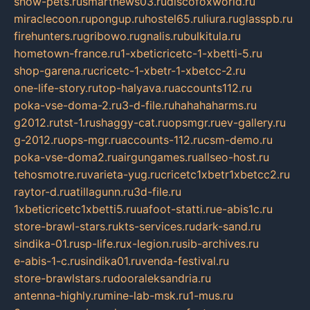
show-pets.ru
smartnews03.ru
discofoxworld.ru
miraclecoon.ru
pongup.ru
hostel65.ru
liura.ru
glasspb.ru
firehunters.ru
gribowo.ru
gnalis.ru
bulkitula.ru
hometown-france.ru
1-xbeticricetc-1-xbetti-5.ru
shop-garena.ru
cricetc-1-xbetr-1-xbetcc-2.ru
one-life-story.ru
top-halyava.ru
accounts112.ru
poka-vse-doma-2.ru
3-d-file.ru
hahahaharms.ru
g2012.ru
tst-1.ru
shaggy-cat.ru
opsmgr.ru
ev-gallery.ru
g-2012.ru
ops-mgr.ru
accounts-112.ru
csm-demo.ru
poka-vse-doma2.ru
airgungames.ru
allseo-host.ru
tehosmotre.ru
varieta-yug.ru
cricetc1xbetr1xbetcc2.ru
raytor-d.ru
atillagunn.ru
3d-file.ru
1xbeticricetc1xbetti5.ru
uafoot-statti.ru
e-abis1c.ru
store-brawl-stars.ru
kts-services.ru
dark-sand.ru
sindika-01.ru
sp-life.ru
x-legion.ru
sib-archives.ru
e-abis-1-c.ru
sindika01.ru
venda-festival.ru
store-brawlstars.ru
dooraleksandria.ru
antenna-highly.ru
mine-lab-msk.ru
1-mus.ru