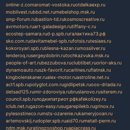
online-z.com
aromat-vostoka.ru
otdelkaexp.ru
mobilvest.ru
bbd.net.ru
mebelshop.msk.ru
smp-forum.ru
bastion-td.ru
kosmoscreative.ru
avrmotors.ru
art-galadesign.ru
tiffany-c.ru
ecostep-samara.ru
d-p.spb.ru
галактика73.рф
sko.com.ru
davitamebel-spb.ru
fotsis.ru
tesiaes.ru
kokoroyari.spb.ru
blesna-kazan.ru
mossilver.ru
lenderoq.ru
sergeydobrin.ru
tochkazvuka.msk.ru
people-of-art.ru
bezzubova.ru
clubtibet.ru
orior-aks.ru
dynamoauto.ru
szk-favorit.ru
carlines.ru
flatnsk.ru
kingbolenskaner.ru
alex-motor.ru
astroline.net.ru
act1.spb.ru
polyglot.com.ru
gidlipetsk.ru
ooo-driada.ru
detsad125.ru
mir-zdoroviya.ru
bruslanovo.ru
siterem.ru
council.spb.ru
лодкипатриот.рф
kafekolizey.ru
iclub.net.ru
gazon-easy.ru
sugarepilekb.ru
grinox.ru
pylesostineco.ru
msts-ozarenie.ru
kameryjooan.ru
artemovskij.ru
dopler.spb.ru
aid70.ru
metall-perm.ru
ndm.msk.ru
ratingzooshop.ru
apiaccess.ru