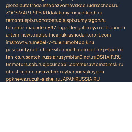
globalautotrade.info
bezverhovskoe.ru
drsschool.ru
ZOOSMART.SPB.RU
dalakony.ru
medikijob.ru
remontt.spb.ru
photostudia.spb.ru
myragon.ru
terramia.ru
academy62.ru
gardengallereya.ru
rti.com.ru
artem-news.ru
biserinca.ru
krasnodarkurort.com
imshowtv.ru
mebel-v-tule.ru
mobtopik.ru
pcsecurity.net.ru
tool-sib.ru
multimetrunit.ru
sp-tour.ru
fan-cs.ru
santeh-russia.ru
symbian9.net.ru
DSHAIR.RU
tmmotors.spb.ru
xjocuricopii.com
musavtomat.msk.ru
obustrojdom.ru
sovetcik.ru
ybaranovskaya.ru
ppknews.ru
cult-alshei.ru
JAPANRUSSIA.RU
proekciyamebel.ru
imper-finans.ru
rim.org.ru
glamourai.ru
brassminus.ru
zabor-pro.ru
ftn.pp.ru
dorogoe58.ru
laimengpacker.ru
kuzova-zapchasti.ru
sageerp.ru
taxodrom.ru
dsrazvitie.ru
hardcity.net.ru
ratinghomegames.ru
topservice25.ru
gubernyan.ru
gtglasslined.ru
ii4.ru
tssport.spb.ru
andorra24.com
blackwallstreet.ru
oboimos.ru
optim-doors.com.ru