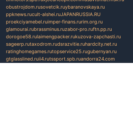
obustrojdom.ru
sovetcik.ru
ybaranovskaya.ru
ppknews.ru
cult-alshei.ru
JAPANRUSSIA.RU
proekciyamebel.ru
imper-finans.ru
rim.org.ru
glamourai.ru
brassminus.ru
zabor-pro.ru
ftn.pp.ru
dorogoe58.ru
laimengpacker.ru
kuzova-zapchasti.ru
sageerp.ru
taxodrom.ru
dsrazvitie.ru
hardcity.net.ru
ratinghomegames.ru
topservice25.ru
gubernyan.ru
gtglasslined.ru
ii4.ru
tssport.spb.ru
andorra24.com
blackwallstreet.ru
oboimos.ru
optim-doors.com.ru
ikuch.ru
nycr.org.ru
npa21.ru
vremya-ch.spb.ru
desert000.ru
ivtorgi.ru
ifiori.ru
catalog-statei.ru
dcv.org.ru
spetsmaster174.ru
ipkameryhiseeu.ru
dum26.ru
ruspol.spb.ru
fr-opendp.ru
kam-solnyshko.ru
cheyenne-arapaho.ru
sevzapmetal.spb.ru
ted-lapidus.spb.ru
parasite-eliminator.ru
sigma-complete.ru
modernworld.ru
dama-moda.ru
eholot-group.ru
sk-nvkz.ru
DRONGOLD.RU