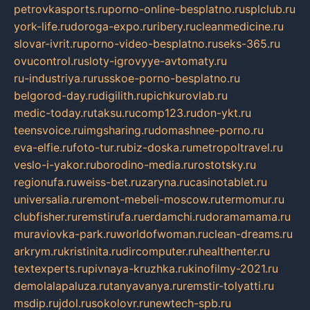
petrovkasports.ru
porno-online-besplatno.ru
splclub.ru
york-life.ru
doroga-expo.ru
ribery.ru
cleanmedicine.ru
slovar-ivrit.ru
porno-video-besplatno.ru
seks-365.ru
ovucontrol.ru
sloty-igrovyye-avtomaty.ru
ru-industriya.ru
russkoe-porno-besplatno.ru
belgorod-day.ru
digilith.ru
pichkurovlab.ru
medic-today.ru
taksu.ru
comp123.ru
don-ykt.ru
teensvoice.ru
imgsharing.ru
domashnee-porno.ru
eva-elfie.ru
foto-tur.ru
biz-doska.ru
metropoltravel.ru
veslo-i-yakor.ru
borodino-media.ru
rostotsky.ru
regionufa.ru
weiss-bet.ru
zaryna.ru
casinotablet.ru
universalia.ru
remont-mebeli-moscow.ru
termomur.ru
clubfisher.ru
remstirufa.ru
erdamchi.ru
doramamama.ru
muraviovka-park.ru
worldofwoman.ru
clean-dreams.ru
arkrym.ru
kristinita.ru
dircomputer.ru
healthenter.ru
textexperts.ru
pivnaya-kruzhka.ru
kinofilmy-2021.ru
demolalapaluza.ru
tanyavanya.ru
remstir-tolyatti.ru
msdip.ru
jdol.ru
sokolovr.ru
newtech-spb.ru