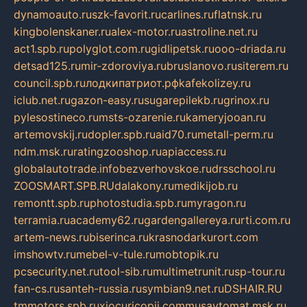
dynamoauto.ru
szk-favorit.ru
carlines.ru
flatnsk.ru
kingbolenskaner.ru
alex-motor.ru
astroline.net.ru
act1.spb.ru
polyglot.com.ru
gidlipetsk.ru
ooo-driada.ru
detsad125.ru
mir-zdoroviya.ru
bruslanovo.ru
siterem.ru
council.spb.ru
лодкипатриот.рф
kafekolizey.ru
iclub.net.ru
gazon-easy.ru
sugarepilekb.ru
grinox.ru
pylesostineco.ru
msts-ozarenie.ru
kameryjooan.ru
artemovskij.ru
dopler.spb.ru
aid70.ru
metall-perm.ru
ndm.msk.ru
ratingzooshop.ru
apiaccess.ru
globalautotrade.info
bezverhovskoe.ru
drsschool.ru
ZOOSMART.SPB.RU
dalakony.ru
medikijob.ru
remontt.spb.ru
photostudia.spb.ru
myragon.ru
terramia.ru
academy62.ru
gardengallereya.ru
rti.com.ru
artem-news.ru
biserinca.ru
krasnodarkurort.com
imshowtv.ru
mebel-v-tule.ru
mobtopik.ru
pcsecurity.net.ru
tool-sib.ru
multimetrunit.ru
sp-tour.ru
fan-cs.ru
santeh-russia.ru
symbian9.net.ru
DSHAIR.RU
tmmotors.spb.ru
xjocuricopii.com
musavtomat.msk.ru