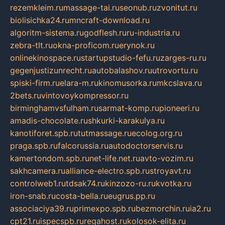
rezemkleim.ru
massage-tai.ru
seonub.ru
zvonitut.ru
biolisichka24.ru
mncraft-download.ru
algoritm-sistema.ru
godflesh.ru
ru-industria.ru
zebra-tlt.ru
okna-proficom.ru
erynok.ru
onlinekinospace.ru
startupstudio-fefu.ru
zarges-ru.ru
gegenjustizunrecht.ru
autobalashov.ru
utrovortu.ru
spiski-firm.ru
elara-m.ru
kinomusorka.ru
mkcslava.ru
2bets.ru
vintovoykompressor.ru
birminghamvsfulham.ru
sarmat-komp.ru
pioneeri.ru
amadis-chocolate.ru
shkurki-karakulya.ru
kanotiforet.spb.ru
tutmassage.ru
ecolog.org.ru
praga.spb.ru
falcorussia.ru
autodoctorservis.ru
kamertondom.spb.ru
net-life.net.ru
avto-vozim.ru
sakhcamera.ru
alliance-electro.spb.ru
stroyavt.ru
controlweb1.ru
tdsak74.ru
kinzozo-ru.ru
kvotka.ru
iron-snab.ru
costa-bella.ru
eugrus.pp.ru
associaciya39.ru
primexpo.spb.ru
bezmorchin.ru
ia2.ru
cpt21.ru
ispecspb.ru
regahost.ru
kolosok-elita.ru