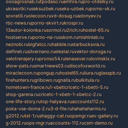
oooagrosnab.ru
fpodaso.ru
emfire.ru
pro-otdelky.ru
ukrasotki.ru
seksuzbek.ru
seks-uzbek.ru
porno-vk.ru
sovratili.ru
olecoon.ru
vd-dosug.ru
adonyev.ru
rbc-news.ru
porno-skvirt.ru
krospr.ru
13autor-kolonka.ru
sormol.ru
2rich.ru
hostel-65.ru
hostserve.ru
porno-na-russkom.ru
mishinlab.ru
neznobi.ru
bigfatcc.ru
habble.ru
starbucksvia.ru
delfinet.ru
silvernano.ru
elestal.ru
vektor-doroga.ru
velotrenajery.ru
pronso54.ru
lenasever.ru
lovinskix.ru
show-pets.ru
smartnews03.ru
discofoxworld.ru
miraclecoon.ru
pongup.ru
hostel65.ru
liura.ru
glasspb.ru
firehunters.ru
gribowo.ru
gnalis.ru
bulkitula.ru
hometown-france.ru
1-xbeticricetc-1-xbetti-5.ru
shop-garena.ru
cricetc-1-xbetr-1-xbetcc-2.ru
one-life-story.ru
top-halyava.ru
accounts112.ru
poka-vse-doma-2.ru
3-d-file.ru
hahahaharms.ru
g2012.ru
tst-1.ru
shaggy-cat.ru
opsmgr.ru
ev-gallery.ru
g-2012.ru
ops-mgr.ru
accounts-112.ru
csm-demo.ru