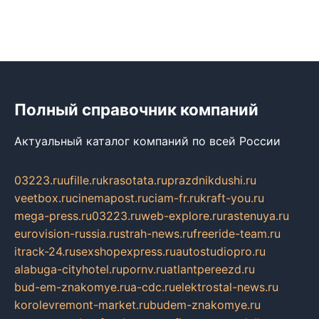
Полный справочник компаний
Актуальный каталог компаний по всей России
03223.ru
ufille.ru
krasotata.ru
prazdnikdushi.ru
veetbox.ru
cinemapost.ru
ciam-fr.ru
kraft-you.ru
mega-press.ru
03223.ru
web-explore.ru
rastenuya.ru
eurovision-russia.ru
strah-news.ru
freeride-team.ru
itrack-24.ru
sexshopexpress.ru
autostudiopro.ru
alabuga-cityhotel.ru
pornv.ru
atlantpereezd.ru
bud-em-znakomye.ru
a-cdc.ru
elektrostal-news.ru
korolevremont-market.ru
budem-znakomye.ru