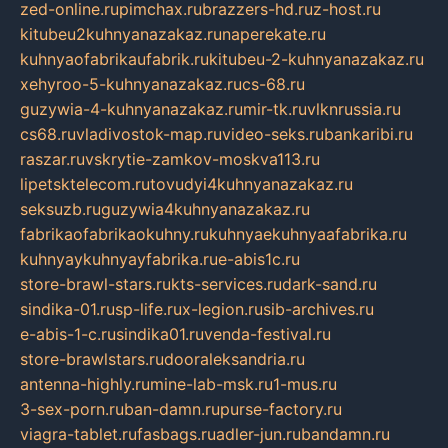
zed-online.ru
pimchax.ru
brazzers-hd.ru
z-host.ru
kitubeu2kuhnyanazakaz.ru
naperekate.ru
kuhnyaofabrikaufabrik.ru
kitubeu-2-kuhnyanazakaz.ru
xehyroo-5-kuhnyanazakaz.ru
cs-68.ru
guzywia-4-kuhnyanazakaz.ru
mir-tk.ru
vlknrussia.ru
cs68.ru
vladivostok-map.ru
video-seks.ru
bankaribi.ru
raszar.ru
vskrytie-zamkov-moskva113.ru
lipetsktelecom.ru
tovudyi4kuhnyanazakaz.ru
seksuzb.ru
guzywia4kuhnyanazakaz.ru
fabrikaofabrikaokuhny.ru
kuhnyaekuhnyaafabrika.ru
kuhnyaykuhnyayfabrika.ru
e-abis1c.ru
store-brawl-stars.ru
kts-services.ru
dark-sand.ru
sindika-01.ru
sp-life.ru
x-legion.ru
sib-archives.ru
e-abis-1-c.ru
sindika01.ru
venda-festival.ru
store-brawlstars.ru
dooraleksandria.ru
antenna-highly.ru
mine-lab-msk.ru
1-mus.ru
3-sex-porn.ru
ban-damn.ru
purse-factory.ru
viagra-tablet.ru
fasbags.ru
adler-jun.ru
bandamn.ru