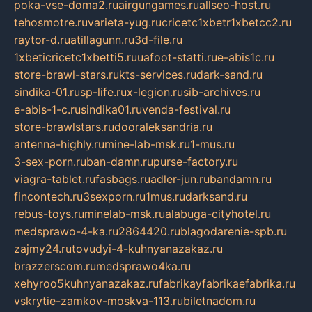
poka-vse-doma2.ru
airgungames.ru
allseo-host.ru
tehosmotre.ru
varieta-yug.ru
cricetc1xbetr1xbetcc2.ru
raytor-d.ru
atillagunn.ru
3d-file.ru
1xbeticricetc1xbetti5.ru
uafoot-statti.ru
e-abis1c.ru
store-brawl-stars.ru
kts-services.ru
dark-sand.ru
sindika-01.ru
sp-life.ru
x-legion.ru
sib-archives.ru
e-abis-1-c.ru
sindika01.ru
venda-festival.ru
store-brawlstars.ru
dooraleksandria.ru
antenna-highly.ru
mine-lab-msk.ru
1-mus.ru
3-sex-porn.ru
ban-damn.ru
purse-factory.ru
viagra-tablet.ru
fasbags.ru
adler-jun.ru
bandamn.ru
fincontech.ru
3sexporn.ru
1mus.ru
darksand.ru
rebus-toys.ru
minelab-msk.ru
alabuga-cityhotel.ru
medsprawo-4-ka.ru
2864420.ru
blagodarenie-spb.ru
zajmy24.ru
tovudyi-4-kuhnyanazakaz.ru
brazzerscom.ru
medsprawo4ka.ru
xehyroo5kuhnyanazakaz.ru
fabrikayfabrikaefabrika.ru
vskrytie-zamkov-moskva-113.ru
biletnadom.ru