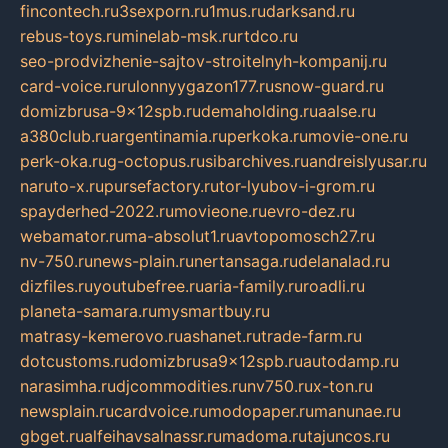
fincontech.ru
3sexporn.ru
1mus.ru
darksand.ru
rebus-toys.ru
minelab-msk.ru
rtdco.ru
seo-prodvizhenie-sajtov-stroitelnyh-kompanij.ru
card-voice.ru
rulonnyygazon177.ru
snow-guard.ru
domizbrusa-9x12spb.ru
demaholding.ru
aalse.ru
a380club.ru
argentinamia.ru
perkoka.ru
movie-one.ru
perk-oka.ru
g-octopus.ru
sibarchives.ru
andreislyusar.ru
naruto-x.ru
pursefactory.ru
tor-lyubov-i-grom.ru
spayderhed-2022.ru
movieone.ru
evro-dez.ru
webamator.ru
ma-absolut1.ru
avtopomosch27.ru
nv-750.ru
news-plain.ru
nertansaga.ru
delanalad.ru
dizfiles.ru
youtubefree.ru
aria-family.ru
roadli.ru
planeta-samara.ru
mysmartbuy.ru
matrasy-kemerovo.ru
ashanet.ru
trade-farm.ru
dotcustoms.ru
domizbrusa9x12spb.ru
autodamp.ru
narasimha.ru
djcommodities.ru
nv750.ru
x-ton.ru
newsplain.ru
cardvoice.ru
modopaper.ru
manunae.ru
gbget.ru
alfeihavsalnassr.ru
madoma.ru
tajuncos.ru