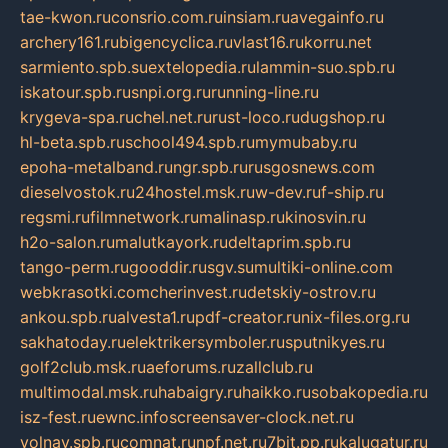
tae-kwon.ru
consrio.com.ru
insiam.ru
avegainfo.ru
archery161.ru
bigencyclica.ru
vlast16.ru
korru.net
sarmiento.spb.su
extelopedia.ru
lammin-suo.spb.ru
iskatour.spb.ru
snpi.org.ru
running-line.ru
krygeva-spa.ru
chel.net.ru
rust-loco.ru
dugshop.ru
hl-beta.spb.ru
school494.spb.ru
mymubaby.ru
epoha-metalband.ru
ngr.spb.ru
rusgosnews.com
dieselvostok.ru
24hostel.msk.ru
w-dev.ru
f-ship.ru
regsmi.ru
filmnetwork.ru
malinasp.ru
kinosvin.ru
h2o-salon.ru
malutkayork.ru
deltaprim.spb.ru
tango-perm.ru
gooddir.ru
sgv.su
multiki-online.com
webkrasotki.com
cherinvest.ru
detskiy-ostrov.ru
ankou.spb.ru
alvesta1.ru
pdf-creator.ru
nix-files.org.ru
sakhatoday.ru
elektrikersymboler.ru
sputnikyes.ru
golf2club.msk.ru
aeforums.ru
zallclub.ru
multimodal.msk.ru
habaigry.ru
haikko.ru
sobakopedia.ru
isz-fest.ru
ewnc.info
screensaver-clock.net.ru
volnav.spb.ru
comnat.ru
npf.net.ru
7bit.pp.ru
kalugatur.ru