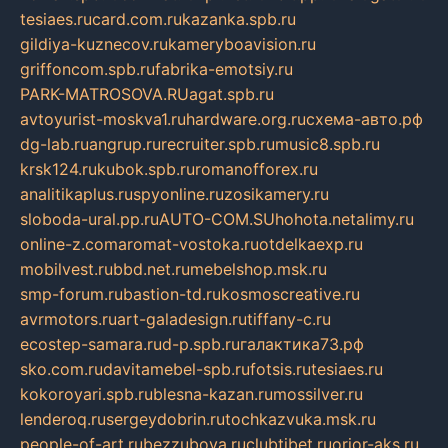
tesiaes.ru
card.com.ru
kazanka.spb.ru
gildiya-kuznecov.ru
kameryboavision.ru
griffoncom.spb.ru
fabrika-emotsiy.ru
PARK-MATROSOVA.RU
agat.spb.ru
avtoyurist-moskva1.ru
hardware.org.ru
схема-авто.рф
dg-lab.ru
angrup.ru
recruiter.spb.ru
music8.spb.ru
krsk124.ru
kubok.spb.ru
romanofforex.ru
analitikaplus.ru
spyonline.ru
zosikamery.ru
sloboda-ural.pp.ru
AUTO-COM.SU
hohota.net
alimy.ru
online-z.com
aromat-vostoka.ru
otdelkaexp.ru
mobilvest.ru
bbd.net.ru
mebelshop.msk.ru
smp-forum.ru
bastion-td.ru
kosmoscreative.ru
avrmotors.ru
art-galadesign.ru
tiffany-c.ru
ecostep-samara.ru
d-p.spb.ru
галактика73.рф
sko.com.ru
davitamebel-spb.ru
fotsis.ru
tesiaes.ru
kokoroyari.spb.ru
blesna-kazan.ru
mossilver.ru
lenderoq.ru
sergeydobrin.ru
tochkazvuka.msk.ru
people-of-art.ru
bezzubova.ru
clubtibet.ru
orior-aks.ru