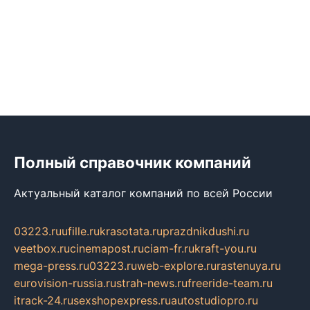
Полный справочник компаний
Актуальный каталог компаний по всей России
03223.ru
ufille.ru
krasotata.ru
prazdnikdushi.ru
veetbox.ru
cinemapost.ru
ciam-fr.ru
kraft-you.ru
mega-press.ru
03223.ru
web-explore.ru
rastenuya.ru
eurovision-russia.ru
strah-news.ru
freeride-team.ru
itrack-24.ru
sexshopexpress.ru
autostudiopro.ru