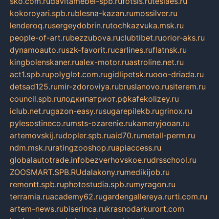
sko.com.ru
davitamebel-spb.ru
fotsis.ru
tesiaes.ru
kokoroyari.spb.ru
blesna-kazan.ru
mossilver.ru
lenderoq.ru
sergeydobrin.ru
tochkazvuka.msk.ru
people-of-art.ru
bezzubova.ru
clubtibet.ru
orior-aks.ru
dynamoauto.ru
szk-favorit.ru
carlines.ru
flatnsk.ru
kingbolenskaner.ru
alex-motor.ru
astroline.net.ru
act1.spb.ru
polyglot.com.ru
gidlipetsk.ru
ooo-driada.ru
detsad125.ru
mir-zdoroviya.ru
bruslanovo.ru
siterem.ru
council.spb.ru
лодкипатриот.рф
kafekolizey.ru
iclub.net.ru
gazon-easy.ru
sugarepilekb.ru
grinox.ru
pylesostineco.ru
msts-ozarenie.ru
kameryjooan.ru
artemovskij.ru
dopler.spb.ru
aid70.ru
metall-perm.ru
ndm.msk.ru
ratingzooshop.ru
apiaccess.ru
globalautotrade.info
bezverhovskoe.ru
drsschool.ru
ZOOSMART.SPB.RU
dalakony.ru
medikijob.ru
remontt.spb.ru
photostudia.spb.ru
myragon.ru
terramia.ru
academy62.ru
gardengallereya.ru
rti.com.ru
artem-news.ru
biserinca.ru
krasnodarkurort.com