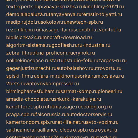
textexperts.ru
pivnaya-kruzhka.ru
kinofilmy-2021.ru
demolalapaluza.ru
tanyavanya.ru
remstir-tolyatti.ru
msdip.ru
jdol.ru
sokolovr.ru
newtech-spb.ru
rezemkleim.ru
massage-tai.ru
seonub.ru
zvonitut.ru
biolisichka24.ru
mncraft-download.ru
algoritm-sistema.ru
godflesh.ru
ru-industria.ru
zebra-tlt.ru
okna-proficom.ru
erynok.ru
onlinekinospace.ru
startupstudio-fefu.ru
zarges-ru.ru
gegenjustizunrecht.ru
autobalashov.ru
utrovortu.ru
spiski-firm.ru
elara-m.ru
kinomusorka.ru
mkcslava.ru
2bets.ru
vintovoykompressor.ru
birminghamvsfulham.ru
sarmat-komp.ru
pioneeri.ru
amadis-chocolate.ru
shkurki-karakulya.ru
kanotiforet.spb.ru
tutmassage.ru
ecolog.org.ru
praga.spb.ru
falcorussia.ru
autodoctorservis.ru
kamertondom.spb.ru
net-life.net.ru
avto-vozim.ru
sakhcamera.ru
alliance-electro.spb.ru
stroyavt.ru
controlweb1.ru
tdsak74.ru
kinzozo-ru.ru
kvotka.ru