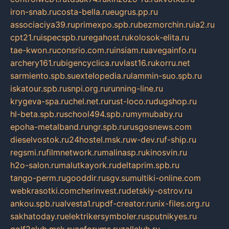
iron-snab.ru
costa-bella.ru
eugrus.pp.ru
associaciya39.ru
primexpo.spb.ru
bezmorchin.ru
ia2.ru
cpt21.ru
ispecspb.ru
regahost.ru
kolosok-elita.ru
tae-kwon.ru
consrio.com.ru
insiam.ru
avegainfo.ru
archery161.ru
bigencyclica.ru
vlast16.ru
korru.net
sarmiento.spb.su
extelopedia.ru
lammin-suo.spb.ru
iskatour.spb.ru
snpi.org.ru
running-line.ru
krygeva-spa.ru
chel.net.ru
rust-loco.ru
dugshop.ru
hl-beta.spb.ru
school494.spb.ru
mymubaby.ru
epoha-metalband.ru
ngr.spb.ru
rusgosnews.com
dieselvostok.ru
24hostel.msk.ru
w-dev.ru
f-ship.ru
regsmi.ru
filmnetwork.ru
malinasp.ru
kinosvin.ru
h2o-salon.ru
malutkayork.ru
deltaprim.spb.ru
tango-perm.ru
gooddir.ru
sgv.su
multiki-online.com
webkrasotki.com
cherinvest.ru
detskiy-ostrov.ru
ankou.spb.ru
alvesta1.ru
pdf-creator.ru
nix-files.org.ru
sakhatoday.ru
elektrikersymboler.ru
sputnikyes.ru