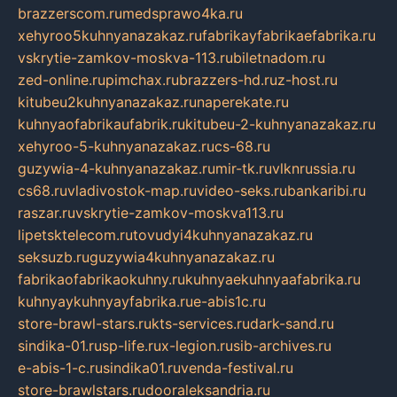
brazzerscom.ru
medsprawo4ka.ru
xehyroo5kuhnyanazakaz.ru
fabrikayfabrikaefabrika.ru
vskrytie-zamkov-moskva-113.ru
biletnadom.ru
zed-online.ru
pimchax.ru
brazzers-hd.ru
z-host.ru
kitubeu2kuhnyanazakaz.ru
naperekate.ru
kuhnyaofabrikaufabrik.ru
kitubeu-2-kuhnyanazakaz.ru
xehyroo-5-kuhnyanazakaz.ru
cs-68.ru
guzywia-4-kuhnyanazakaz.ru
mir-tk.ru
vlknrussia.ru
cs68.ru
vladivostok-map.ru
video-seks.ru
bankaribi.ru
raszar.ru
vskrytie-zamkov-moskva113.ru
lipetsktelecom.ru
tovudyi4kuhnyanazakaz.ru
seksuzb.ru
guzywia4kuhnyanazakaz.ru
fabrikaofabrikaokuhny.ru
kuhnyaekuhnyaafabrika.ru
kuhnyaykuhnyayfabrika.ru
e-abis1c.ru
store-brawl-stars.ru
kts-services.ru
dark-sand.ru
sindika-01.ru
sp-life.ru
x-legion.ru
sib-archives.ru
e-abis-1-c.ru
sindika01.ru
venda-festival.ru
store-brawlstars.ru
dooraleksandria.ru