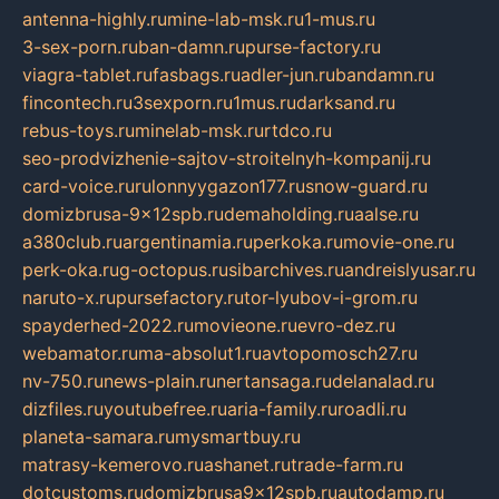
antenna-highly.ru
mine-lab-msk.ru
1-mus.ru
3-sex-porn.ru
ban-damn.ru
purse-factory.ru
viagra-tablet.ru
fasbags.ru
adler-jun.ru
bandamn.ru
fincontech.ru
3sexporn.ru
1mus.ru
darksand.ru
rebus-toys.ru
minelab-msk.ru
rtdco.ru
seo-prodvizhenie-sajtov-stroitelnyh-kompanij.ru
card-voice.ru
rulonnyygazon177.ru
snow-guard.ru
domizbrusa-9x12spb.ru
demaholding.ru
aalse.ru
a380club.ru
argentinamia.ru
perkoka.ru
movie-one.ru
perk-oka.ru
g-octopus.ru
sibarchives.ru
andreislyusar.ru
naruto-x.ru
pursefactory.ru
tor-lyubov-i-grom.ru
spayderhed-2022.ru
movieone.ru
evro-dez.ru
webamator.ru
ma-absolut1.ru
avtopomosch27.ru
nv-750.ru
news-plain.ru
nertansaga.ru
delanalad.ru
dizfiles.ru
youtubefree.ru
aria-family.ru
roadli.ru
planeta-samara.ru
mysmartbuy.ru
matrasy-kemerovo.ru
ashanet.ru
trade-farm.ru
dotcustoms.ru
domizbrusa9x12spb.ru
autodamp.ru