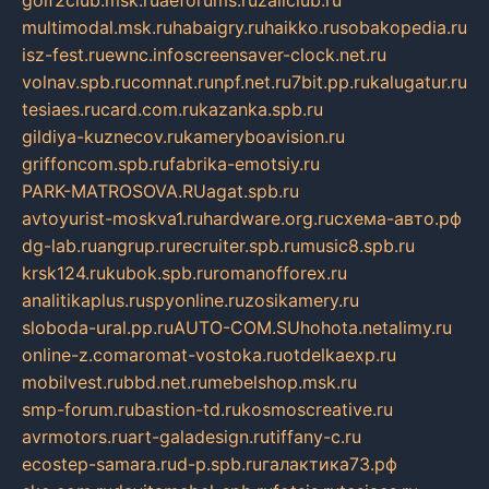
golf2club.msk.ru
aeforums.ru
zallclub.ru
multimodal.msk.ru
habaigry.ru
haikko.ru
sobakopedia.ru
isz-fest.ru
ewnc.info
screensaver-clock.net.ru
volnav.spb.ru
comnat.ru
npf.net.ru
7bit.pp.ru
kalugatur.ru
tesiaes.ru
card.com.ru
kazanka.spb.ru
gildiya-kuznecov.ru
kameryboavision.ru
griffoncom.spb.ru
fabrika-emotsiy.ru
PARK-MATROSOVA.RU
agat.spb.ru
avtoyurist-moskva1.ru
hardware.org.ru
схема-авто.рф
dg-lab.ru
angrup.ru
recruiter.spb.ru
music8.spb.ru
krsk124.ru
kubok.spb.ru
romanofforex.ru
analitikaplus.ru
spyonline.ru
zosikamery.ru
sloboda-ural.pp.ru
AUTO-COM.SU
hohota.net
alimy.ru
online-z.com
aromat-vostoka.ru
otdelkaexp.ru
mobilvest.ru
bbd.net.ru
mebelshop.msk.ru
smp-forum.ru
bastion-td.ru
kosmoscreative.ru
avrmotors.ru
art-galadesign.ru
tiffany-c.ru
ecostep-samara.ru
d-p.spb.ru
галактика73.рф