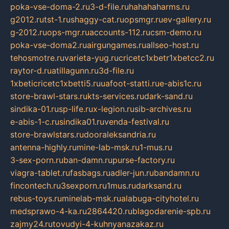
poka-vse-doma-2.ru
3-d-file.ru
hahahaharms.ru
g2012.ru
tst-1.ru
shaggy-cat.ru
opsmgr.ru
ev-gallery.ru
g-2012.ru
ops-mgr.ru
accounts-112.ru
csm-demo.ru
poka-vse-doma2.ru
airgungames.ru
allseo-host.ru
tehosmotre.ru
varieta-yug.ru
cricetc1xbetr1xbetcc2.ru
raytor-d.ru
atillagunn.ru
3d-file.ru
1xbeticricetc1xbetti5.ru
uafoot-statti.ru
e-abis1c.ru
store-brawl-stars.ru
kts-services.ru
dark-sand.ru
sindika-01.ru
sp-life.ru
x-legion.ru
sib-archives.ru
e-abis-1-c.ru
sindika01.ru
venda-festival.ru
store-brawlstars.ru
dooraleksandria.ru
antenna-highly.ru
mine-lab-msk.ru
1-mus.ru
3-sex-porn.ru
ban-damn.ru
purse-factory.ru
viagra-tablet.ru
fasbags.ru
adler-jun.ru
bandamn.ru
fincontech.ru
3sexporn.ru
1mus.ru
darksand.ru
rebus-toys.ru
minelab-msk.ru
alabuga-cityhotel.ru
medsprawo-4-ka.ru
2864420.ru
blagodarenie-spb.ru
zajmy24.ru
tovudyi-4-kuhnyanazakaz.ru