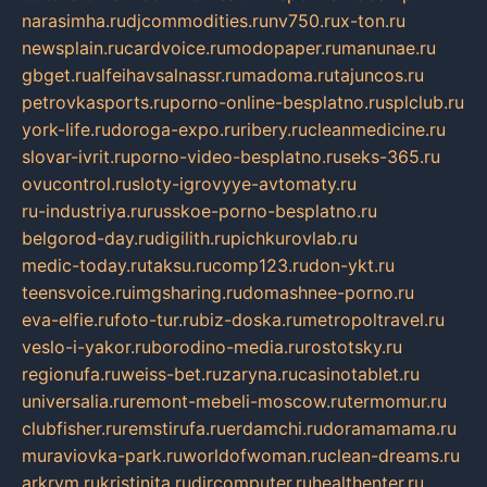
narasimha.ru
djcommodities.ru
nv750.ru
x-ton.ru
newsplain.ru
cardvoice.ru
modopaper.ru
manunae.ru
gbget.ru
alfeihavsalnassr.ru
madoma.ru
tajuncos.ru
petrovkasports.ru
porno-online-besplatno.ru
splclub.ru
york-life.ru
doroga-expo.ru
ribery.ru
cleanmedicine.ru
slovar-ivrit.ru
porno-video-besplatno.ru
seks-365.ru
ovucontrol.ru
sloty-igrovyye-avtomaty.ru
ru-industriya.ru
russkoe-porno-besplatno.ru
belgorod-day.ru
digilith.ru
pichkurovlab.ru
medic-today.ru
taksu.ru
comp123.ru
don-ykt.ru
teensvoice.ru
imgsharing.ru
domashnee-porno.ru
eva-elfie.ru
foto-tur.ru
biz-doska.ru
metropoltravel.ru
veslo-i-yakor.ru
borodino-media.ru
rostotsky.ru
regionufa.ru
weiss-bet.ru
zaryna.ru
casinotablet.ru
universalia.ru
remont-mebeli-moscow.ru
termomur.ru
clubfisher.ru
remstirufa.ru
erdamchi.ru
doramamama.ru
muraviovka-park.ru
worldofwoman.ru
clean-dreams.ru
arkrym.ru
kristinita.ru
dircomputer.ru
healthenter.ru