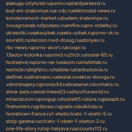
alabuga-cityhotel.ru
pornv.ru
atlantpereezd.ru
bud-em-znakomye.ru
a-cdc.ru
elektrostal-news.ru
korolevremont-market.ru
budem-znakomye.ru
oooagrosnab.ru
fpodaso.ru
emfire.ru
pro-otdelky.ru
ukrasotki.ru
seksuzbek.ru
seks-uzbek.ru
porno-vk.ru
sovratili.ru
olecoon.ru
vd-dosug.ru
adonyev.ru
rbc-news.ru
porno-skvirt.ru
krospr.ru
13autor-kolonka.ru
sormol.ru
2rich.ru
hostel-65.ru
hostserve.ru
porno-na-russkom.ru
mishinlab.ru
neznobi.ru
bigfatcc.ru
habble.ru
starbucksvia.ru
delfinet.ru
silvernano.ru
elestal.ru
vektor-doroga.ru
velotrenajery.ru
pronso54.ru
lenasever.ru
lovinskix.ru
show-pets.ru
smartnews03.ru
discofoxworld.ru
miraclecoon.ru
pongup.ru
hostel65.ru
liura.ru
glasspb.ru
firehunters.ru
gribowo.ru
gnalis.ru
bulkitula.ru
hometown-france.ru
1-xbeticricetc-1-xbetti-5.ru
shop-garena.ru
cricetc-1-xbetr-1-xbetcc-2.ru
one-life-story.ru
top-halyava.ru
accounts112.ru