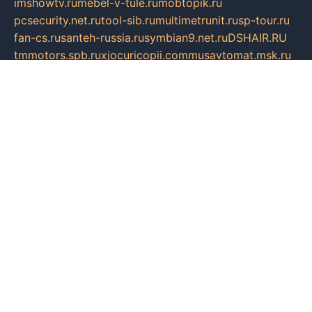
imshowtv.ru
mebel-v-tule.ru
mobtopik.ru
pcsecurity.net.ru
tool-sib.ru
multimetrunit.ru
sp-tour.ru
fan-cs.ru
santeh-russia.ru
symbian9.net.ru
DSHAIR.RU
tmmotors.spb.ru
xjocuricopii.com
musavtomat.msk.ru
obustrojdom.ru
sovetcik.ru
ybaranovskaya.ru
ppknews.ru
cult-alshei.ru
JAPANRUSSIA.RU
proekciyamebel.ru
imper-finans.ru
rim.org.ru
glamourai.ru
brassminus.ru
zabor-pro.ru
ftn.pp.ru
dorogoe58.ru
laimengpacker.ru
kuzova-zapchasti.ru
sageerp.ru
taxodrom.ru
dsrazvitie.ru
hardcity.net.ru
ratinghomegames.ru
topservice25.ru
gubernyan.ru
gtglasslined.ru
ii4.ru
tssport.spb.ru
andorra24.com
blackwallstreet.ru
oboimos.ru
optim-doors.com.ru
ikuch.ru
nycr.org.ru
npa21.ru
vremya-ch.spb.ru
desert000.ru
ivtorgi.ru
ifiori.ru
catalog-statei.ru
dcv.org.ru
spetsmaster174.ru
ipkameryhiseeu.ru
dum26.ru
ruspol.spb.ru
fr-opendp.ru
kam-solnyshko.ru
cheyenne-arapaho.ru
sevzapmetal.spb.ru