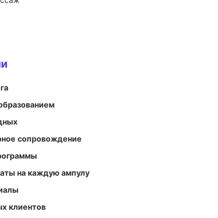
ассаж
ми
га
образованием
одных
урное сопровождение
программы
аты на каждую ампулу
риалы
ых клиентов