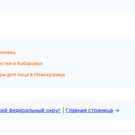
реповец
истки в Хабаровск
ры для лица в Новокузнецк
кий федеральный округ
|
Главная страница
→