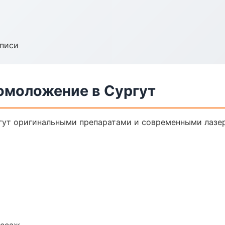
аписи
 омоложение в Сургут
гут оригинальными препаратами и современными лазер