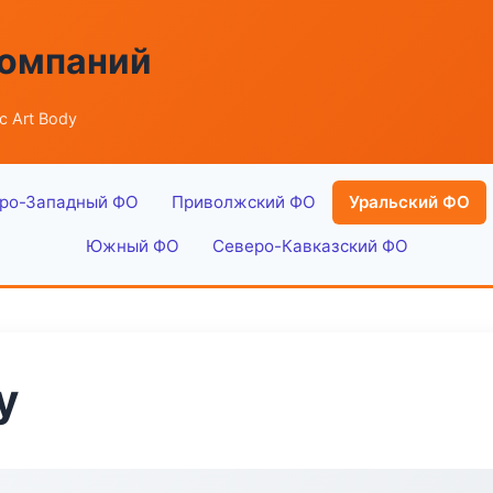
компаний
c Art Body
ро-Западный ФО
Приволжский ФО
Уральский ФО
Южный ФО
Северо-Кавказский ФО
y